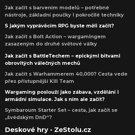
Jak začít s barvením modelů – potřebné
nástroje, základní poučky i pokročilé techniky
S jakým vyprávěcím RPG byste měli začít?
Jak začít s Bolt Action – wargamingem
zasazeným do druhé světové války
Jak začít s BattleTechem – epickými bitvami
obrovitých válečných mechů
Jak začít s Warhammerem 40,000? Cesta vede
přes přístupnější Kill Team
Wargaming poslouží jako zábava, vzdělání i
armádní simulace. Jak s ním ale začít?
Symbaroum Starter Set – cesta, jak začít se
„švédským DnD“?
Deskové hry - ZeStolu.cz