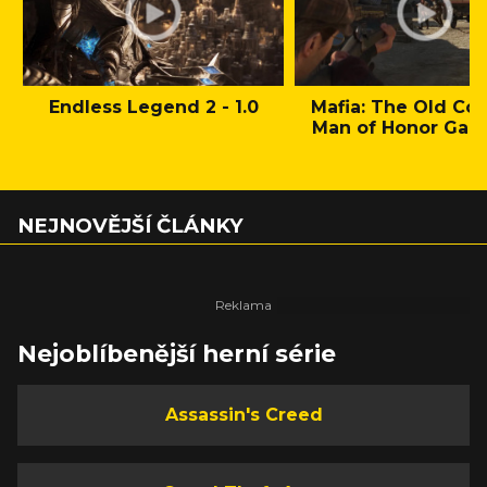
Endless Legend 2 - 1.0
Mafia: The Old Cou
Man of Honor Gam
NEJNOVĚJŠÍ ČLÁNKY
Nejoblíbenější herní série
Assassin's Creed