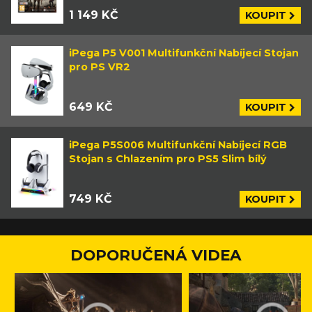
1 149 KČ
KOUPIT
iPega P5 V001 Multifunkční Nabíjecí Stojan
pro PS VR2
649 KČ
KOUPIT
iPega P5S006 Multifunkční Nabíjecí RGB
Stojan s Chlazením pro PS5 Slim bílý
749 KČ
KOUPIT
DOPORUČENÁ VIDEA