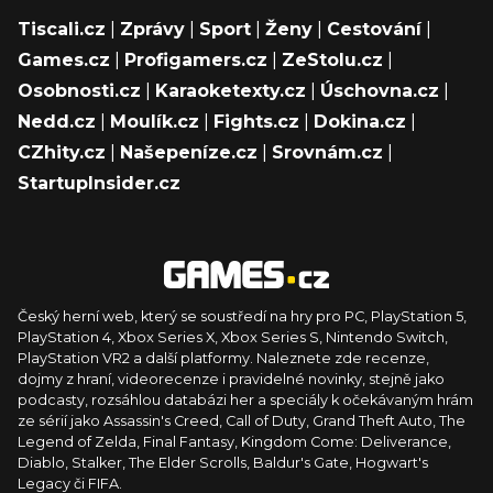
Tiscali.cz
|
Zprávy
|
Sport
|
Ženy
|
Cestování
|
Games.cz
|
Profigamers.cz
|
ZeStolu.cz
|
Osobnosti.cz
|
Karaoketexty.cz
|
Úschovna.cz
|
Nedd.cz
|
Moulík.cz
|
Fights.cz
|
Dokina.cz
|
CZhity.cz
|
Našepeníze.cz
|
Srovnám.cz
|
StartupInsider.cz
Český herní web, který se soustředí na hry pro PC, PlayStation 5,
PlayStation 4, Xbox Series X, Xbox Series S, Nintendo Switch,
PlayStation VR2 a další platformy. Naleznete zde recenze,
dojmy z hraní, videorecenze i pravidelné novinky, stejně jako
podcasty, rozsáhlou databázi her a speciály k očekávaným hrám
ze sérií jako Assassin's Creed, Call of Duty, Grand Theft Auto, The
Legend of Zelda, Final Fantasy, Kingdom Come: Deliverance,
Diablo, Stalker, The Elder Scrolls, Baldur's Gate, Hogwart's
Legacy či FIFA.