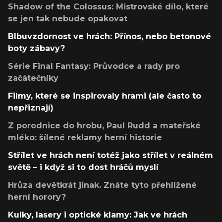
Shadow of the Colossus: Mistrovské dílo, které
se jen tak nebude opakovat
Blbuvzdornost ve hrách: Přínos, nebo betonové
boty zábavy?
Série Final Fantasy: Průvodce a rady pro
začátečníky
Filmy, které se inspirovaly hrami (ale často to
nepřiznají)
Z porodnice do hrobu, Paul Rudd a mateřské
mléko: šílené reklamy herní historie
Střílet ve hrách není totéž jako střílet v reálném
světě – i když si to dost hráčů myslí
Hrůza devětkrát jinak. Znáte tyto přehlížené
herní horory?
Kulky, lasery i optické klamy: Jak ve hrách