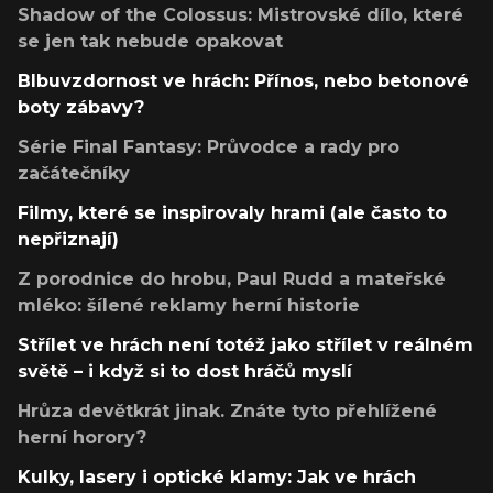
Shadow of the Colossus: Mistrovské dílo, které
se jen tak nebude opakovat
Blbuvzdornost ve hrách: Přínos, nebo betonové
boty zábavy?
Série Final Fantasy: Průvodce a rady pro
začátečníky
Filmy, které se inspirovaly hrami (ale často to
nepřiznají)
Z porodnice do hrobu, Paul Rudd a mateřské
mléko: šílené reklamy herní historie
Střílet ve hrách není totéž jako střílet v reálném
světě – i když si to dost hráčů myslí
Hrůza devětkrát jinak. Znáte tyto přehlížené
herní horory?
Kulky, lasery i optické klamy: Jak ve hrách