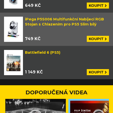
649 KČ
KOUPIT
iPega P5S006 Multifunkční Nabíjecí RGB
Stojan s Chlazením pro PS5 Slim bílý
749 KČ
KOUPIT
Battlefield 6 (PS5)
1 149 KČ
KOUPIT
DOPORUČENÁ VIDEA