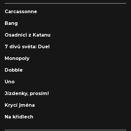
Carcassonne
Bang
Osadníci z Katanu
7 divů světa: Duel
Monopoly
Dobble
Uno
Jízdenky, prosím!
Krycí jména
Na křídlech