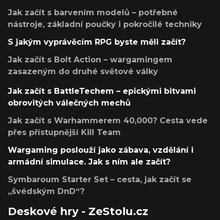
Jak začít s barvením modelů – potřebné
nástroje, základní poučky i pokročilé techniky
S jakým vyprávěcím RPG byste měli začít?
Jak začít s Bolt Action – wargamingem
zasazeným do druhé světové války
Jak začít s BattleTechem – epickými bitvami
obrovitých válečných mechů
Jak začít s Warhammerem 40,000? Cesta vede
přes přístupnější Kill Team
Wargaming poslouží jako zábava, vzdělání i
armádní simulace. Jak s ním ale začít?
Symbaroum Starter Set – cesta, jak začít se
„švédským DnD“?
Deskové hry - ZeStolu.cz