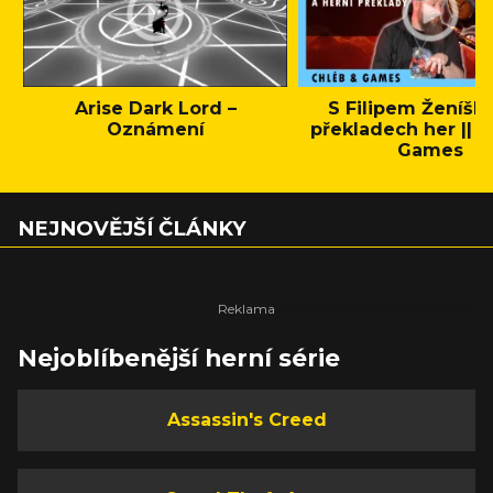
Arise Dark Lord –
S Filipem Ženíšk
Oznámení
překladech her || C
Games
NEJNOVĚJŠÍ ČLÁNKY
Nejoblíbenější herní série
Assassin's Creed