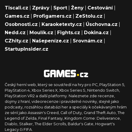
Tiscali.cz
|
Zprávy
|
Sport
|
Ženy
|
Cestování
|
Games.cz
|
Profigamers.cz
|
ZeStolu.cz
|
Osobnosti.cz
|
Karaoketexty.cz
|
Úschovna.cz
|
Nedd.cz
|
Moulík.cz
|
Fights.cz
|
Dokina.cz
|
CZhity.cz
|
Našepeníze.cz
|
Srovnám.cz
|
StartupInsider.cz
Český herní web, který se soustředí na hry pro PC, PlayStation 5,
PlayStation 4, Xbox Series X, Xbox Series S, Nintendo Switch,
PlayStation VR2 a další platformy. Naleznete zde recenze,
dojmy z hraní, videorecenze i pravidelné novinky, stejně jako
podcasty, rozsáhlou databázi her a speciály k očekávaným hrám
ze sérií jako Assassin's Creed, Call of Duty, Grand Theft Auto, The
Legend of Zelda, Final Fantasy, Kingdom Come: Deliverance,
Diablo, Stalker, The Elder Scrolls, Baldur's Gate, Hogwart's
Legacy či FIFA.