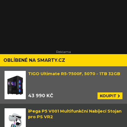
OBLÍBENÉ NA SMARTY.CZ
TIGO Ultimate R5-7500F, 5070 - 1TB 32GB
43 990 KČ
KOUPIT
iPega P5 V001 Multifunkční Nabíjecí Stojan
pro PS VR2