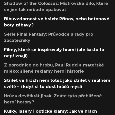
Shadow of the Colossus: Mistrovské dílo, které
se jen tak nebude opakovat
Blbuvzdornost ve hrách: Přínos, nebo betonové
boty zábavy?
Série Final Fantasy: Průvodce a rady pro
začátečníky
Filmy, které se inspirovaly hrami (ale často to
nepřiznají)
Z porodnice do hrobu, Paul Rudd a mateřské
mléko: šílené reklamy herní historie
Střílet ve hrách není totéž jako střílet v reálném
světě – i když si to dost hráčů myslí
Hrůza devětkrát jinak. Znáte tyto přehlížené
herní horory?
Kulky, lasery i optické klamy: Jak ve hrách