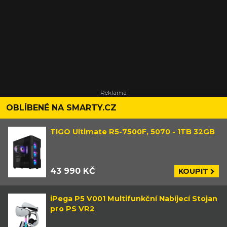
OBLÍBENÉ NA SMARTY.CZ
TIGO Ultimate R5-7500F, 5070 - 1TB 32GB
43 990 KČ
KOUPIT
iPega P5 V001 Multifunkční Nabíjecí Stojan
pro PS VR2