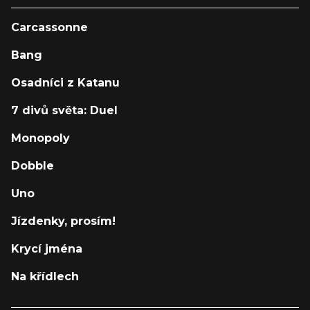
Carcassonne
Bang
Osadníci z Katanu
7 divů světa: Duel
Monopoly
Dobble
Uno
Jízdenky, prosím!
Krycí jména
Na křídlech