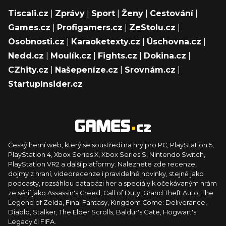
Tiscali.cz
|
Zprávy
|
Sport
|
Ženy
|
Cestování
|
Games.cz
|
Profigamers.cz
|
ZeStolu.cz
|
Osobnosti.cz
|
Karaoketexty.cz
|
Úschovna.cz
|
Nedd.cz
|
Moulík.cz
|
Fights.cz
|
Dokina.cz
|
CZhity.cz
|
Našepeníze.cz
|
Srovnám.cz
|
StartupInsider.cz
Český herní web, který se soustředí na hry pro PC, PlayStation 5,
PlayStation 4, Xbox Series X, Xbox Series S, Nintendo Switch,
PlayStation VR2 a další platformy. Naleznete zde recenze,
dojmy z hraní, videorecenze i pravidelné novinky, stejně jako
podcasty, rozsáhlou databázi her a speciály k očekávaným hrám
ze sérií jako Assassin's Creed, Call of Duty, Grand Theft Auto, The
Legend of Zelda, Final Fantasy, Kingdom Come: Deliverance,
Diablo, Stalker, The Elder Scrolls, Baldur's Gate, Hogwart's
Legacy či FIFA.