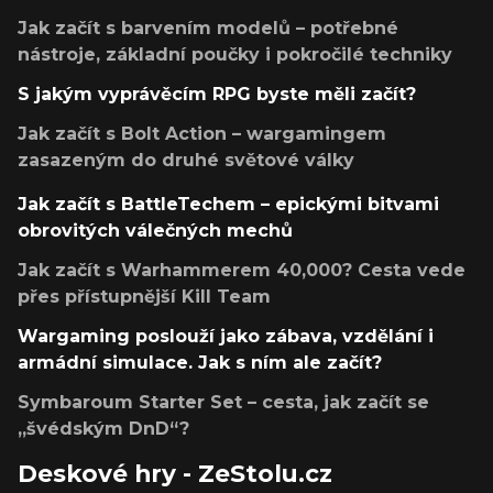
Jak začít s barvením modelů – potřebné
nástroje, základní poučky i pokročilé techniky
S jakým vyprávěcím RPG byste měli začít?
Jak začít s Bolt Action – wargamingem
zasazeným do druhé světové války
Jak začít s BattleTechem – epickými bitvami
obrovitých válečných mechů
Jak začít s Warhammerem 40,000? Cesta vede
přes přístupnější Kill Team
Wargaming poslouží jako zábava, vzdělání i
armádní simulace. Jak s ním ale začít?
Symbaroum Starter Set – cesta, jak začít se
„švédským DnD“?
Deskové hry - ZeStolu.cz