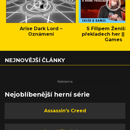
Arise Dark Lord –
S Filipem Ženíšk
Oznámení
překladech her || C
Games
NEJNOVĚJŠÍ ČLÁNKY
Nejoblíbenější herní série
Assassin's Creed