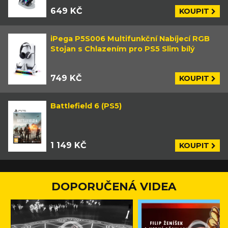
649 KČ
KOUPIT
iPega P5S006 Multifunkční Nabíjecí RGB
Stojan s Chlazením pro PS5 Slim bílý
749 KČ
KOUPIT
Battlefield 6 (PS5)
1 149 KČ
KOUPIT
DOPORUČENÁ VIDEA