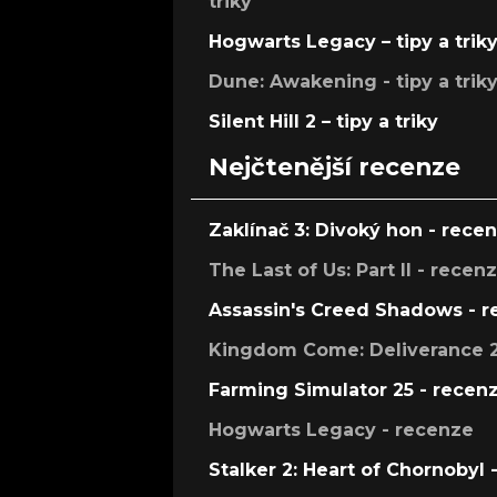
triky
Hogwarts Legacy – tipy a trik
Dune: Awakening - tipy a trik
Silent Hill 2 – tipy a triky
Nejčtenější recenze
Zaklínač 3: Divoký hon - rece
The Last of Us: Part II - recen
Assassin's Creed Shadows - 
Kingdom Come: Deliverance 2
Farming Simulator 25 - recen
Hogwarts Legacy - recenze
Stalker 2: Heart of Chornobyl 