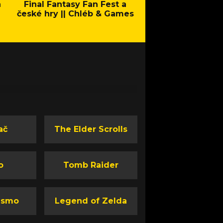
a
Final Fantasy Fan Fest a
Company of Heroes 
české hry || Chléb & Games
Stand - Trail
ač
The Elder Scrolls
o
Tomb Raider
ismo
Legend of Zelda