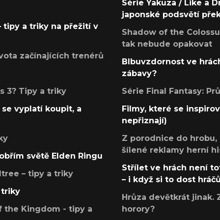
Série Yakuza / Like a D
japonské podsvětí pře
tipy a triky na přežití v
Shadow of the Colossus
tak nebude opakovat
ota začínajících trenérů
Blbuvzdornost ve hrách
zábavy?
 3? Tipy a triky
Série Final Fantasy: P
se vyplatí koupit, a
Filmy, které se inspirov
nepřiznají)
ky
Z porodnice do hrobu,
šílené reklamy herní hi
v obřím světě Elden Ringu
Střílet ve hrách není to
ree – tipy a triky
– i když si to dost hráč
triky
Hrůza devětkrát jinak. 
 the Kingdom - tipy a
horory?