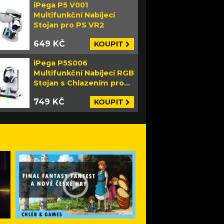
iPega P5 V001
Multifunkční Nabíjecí
Stojan pro PS VR2
649 KČ
KOUPIT
iPega P5S006
Multifunkční Nabíjecí RGB
Stojan s Chlazením pro
PS5 Slim bílý
749 KČ
KOUPIT