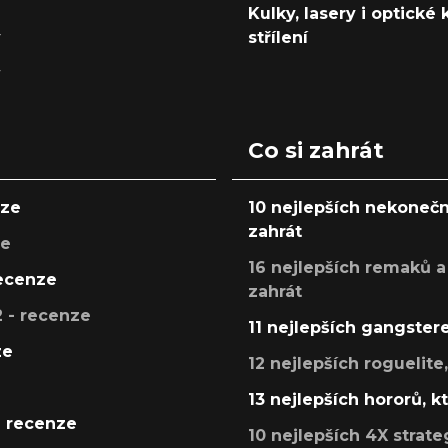
Kulky, lasery i optické
y
střílení
y
Co si zahrát
nze
10 nejlepších nekonečn
zahrát
ze
16 nejlepších remaků a
recenze
zahrát
 - recenze
11 nejlepších gangstere
ze
12 nejlepších roguelite
13 nejlepších hororů, k
- recenze
10 nejlepších 4X strate