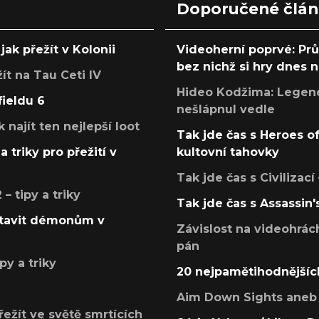
Doporučené člá
jak přežít v Kolonii
Videoherní poprvé: Pr
bez nichž si hry dnes
žít na Tau Ceti IV
Hideo Kodžima: Legendá
fieldu 6
nešlápnul vedle
k najít ten nejlepší loot
Tak jde čas s Heroes o
a triky pro přežití v
kultovní tahovky
Tak jde čas s Civilizací
 tipy a triky
Tak jde čas s Assassin'
postavit démonům v
Závislost na videohrác
pán
py a triky
20 nejpamětihodnějšíc
Aim Down Sights aneb 
přežít ve světě smrtících