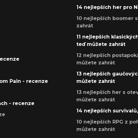
14 nejlepších her pro 
10 nejlepších boomer s
zahrát
11 nejlepších klasickýc
teď můžete zahrát
12 nejlepších postapoka
recenze
můžete zahrát
13 nejlepších gaučových
tom Pain - recenze
můžete zahrát
13 nejlepších her s ot
můžete zahrát
ach - recenze
14 nejlepších survivalů
ze
10 nejlepších RPG z poh
můžete zahrát