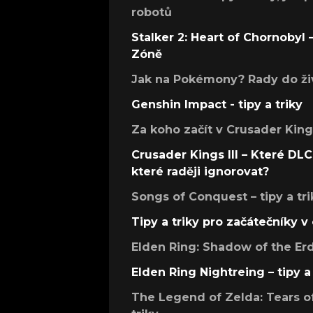
robotů
Stalker 2: Heart of Chornobyl – 
Zóně
Jak na Pokémony? Rady do živ
Genshin Impact - tipy a triky
Za koho začít v Crusader Kings
Crusader Kings III – Které DLC 
které raději ignorovat?
Songs of Conquest – tipy a tri
Tipy a triky pro začátečníky 
Elden Ring: Shadow of the Erdt
Elden Ring Nightreing – tipy a 
The Legend of Zelda: Tears of