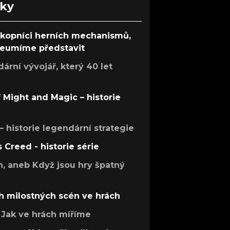
nky
ůkopníci herních mechanismů,
 neumíme představit
rní vývojář, který 40 let
f Might and Magic – historie
 – historie legendární strategie
s Creed - historie série
h, aneb Když jsou hry špatný
h milostných scén ve hrách
Jak ve hrách míříme