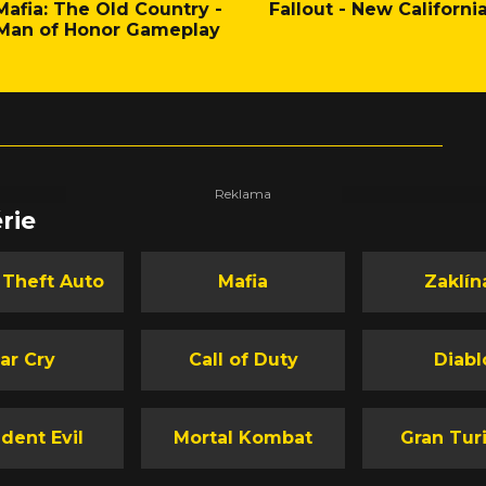
Mafia: The Old Country -
Fallout - New Californi
Man of Honor Gameplay
rie
 Theft Auto
Mafia
Zaklín
ar Cry
Call of Duty
Diabl
dent Evil
Mortal Kombat
Gran Tur