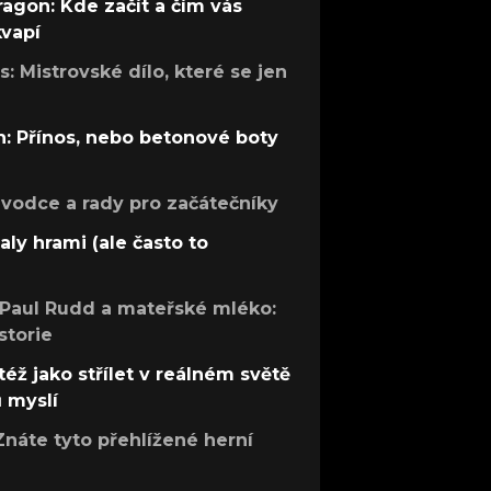
ragon: Kde začít a čím vás
kvapí
: Mistrovské dílo, které se jen
: Přínos, nebo betonové boty
růvodce a rady pro začátečníky
aly hrami (ale často to
 Paul Rudd a mateřské mléko:
storie
též jako střílet v reálném světě
ů myslí
Znáte tyto přehlížené herní