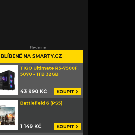
BLÍBENÉ NA SMARTY.CZ
TIGO Ultimate R5-7500F,
5070 - 1TB 32GB
43 990 KČ
KOUPIT
Battlefield 6 (PS5)
1 149 KČ
KOUPIT