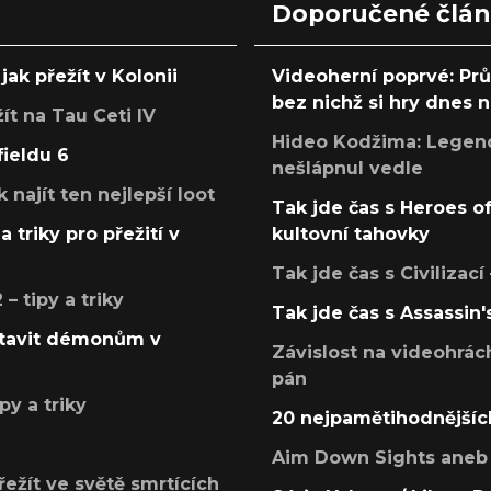
Doporučené člá
jak přežít v Kolonii
Videoherní poprvé: Pr
bez nichž si hry dnes
žít na Tau Ceti IV
Hideo Kodžima: Legendá
fieldu 6
nešlápnul vedle
k najít ten nejlepší loot
Tak jde čas s Heroes o
a triky pro přežití v
kultovní tahovky
Tak jde čas s Civilizací
 tipy a triky
Tak jde čas s Assassin'
postavit démonům v
Závislost na videohrác
pán
py a triky
20 nejpamětihodnějšíc
Aim Down Sights aneb 
přežít ve světě smrtících