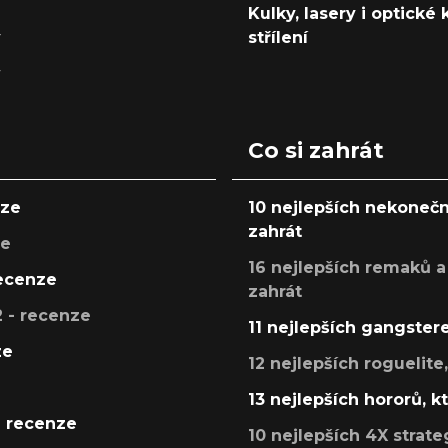
Kulky, lasery i optické
y
střílení
y
Co si zahrát
nze
10 nejlepších nekonečn
zahrát
ze
16 nejlepších remaků a
recenze
zahrát
 - recenze
11 nejlepších gangstere
ze
12 nejlepších roguelite
13 nejlepších hororů, k
- recenze
10 nejlepších 4X strate