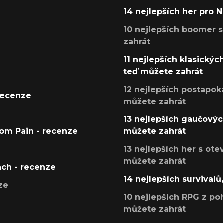
14 nejlepších her pro 
10 nejlepších boomer s
zahrát
11 nejlepších klasickýc
teď můžete zahrát
12 nejlepších postapoka
recenze
můžete zahrát
13 nejlepších gaučových
tom Pain - recenze
můžete zahrát
13 nejlepších her s ot
můžete zahrát
ach - recenze
14 nejlepších survivalů
ze
10 nejlepších RPG z poh
můžete zahrát