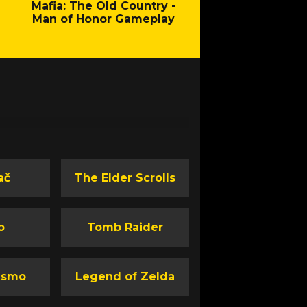
Mafia: The Old Country -
Fallout - New Cal
Man of Honor Gameplay
ač
The Elder Scrolls
o
Tomb Raider
ismo
Legend of Zelda