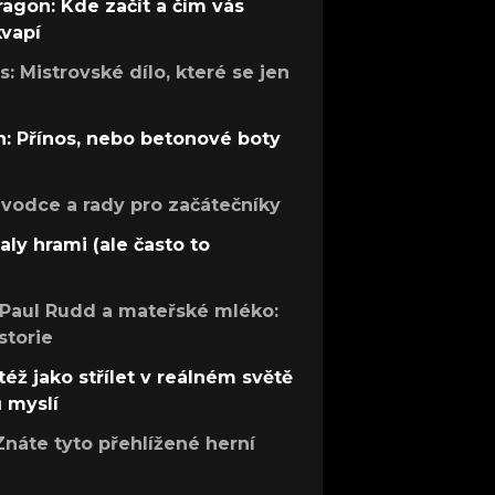
ragon: Kde začít a čím vás
kvapí
: Mistrovské dílo, které se jen
: Přínos, nebo betonové boty
růvodce a rady pro začátečníky
aly hrami (ale často to
 Paul Rudd a mateřské mléko:
storie
též jako střílet v reálném světě
ů myslí
Znáte tyto přehlížené herní