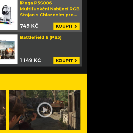
iPega P5S006
Multifunkční Nabíjecí RGB
Stojan s Chlazením pro
PS5 Slim bílý
749 KČ
KOUPIT
Battlefield 6 (PS5)
1 149 KČ
KOUPIT