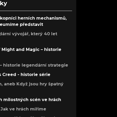
nky
ůkopníci herních mechanismů,
 neumíme představit
rní vývojář, který 40 let
f Might and Magic – historie
 – historie legendární strategie
s Creed - historie série
h, aneb Když jsou hry špatný
h milostných scén ve hrách
Jak ve hrách míříme