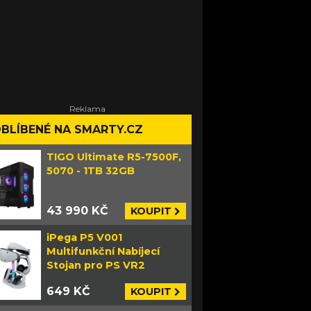
BLÍBENÉ NA SMARTY.CZ
TIGO Ultimate R5-7500F,
5070 - 1TB 32GB
43 990 KČ
KOUPIT
iPega P5 V001
Multifunkční Nabíjecí
Stojan pro PS VR2
649 KČ
KOUPIT