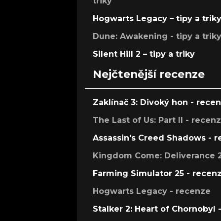
triky
Hogwarts Legacy – tipy a trik
Dune: Awakening - tipy a trik
Silent Hill 2 – tipy a triky
Nejčtenější recenze
Zaklínač 3: Divoký hon - rece
The Last of Us: Part II - recen
Assassin's Creed Shadows - 
Kingdom Come: Deliverance 2
Farming Simulator 25 - recen
Hogwarts Legacy - recenze
Stalker 2: Heart of Chornobyl 