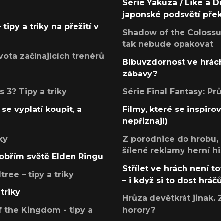
Série Yakuza / Like a D
japonské podsvětí pře
tipy a triky na přežití v
Shadow of the Colossus
tak nebude opakovat
ota začínajících trenérů
Blbuvzdornost ve hrách
zábavy?
 3? Tipy a triky
Série Final Fantasy: P
se vyplatí koupit, a
Filmy, které se inspirov
nepřiznají)
ky
Z porodnice do hrobu,
šílené reklamy herní hi
v obřím světě Elden Ringu
Střílet ve hrách není to
ree – tipy a triky
– i když si to dost hráč
triky
Hrůza devětkrát jinak. 
 the Kingdom - tipy a
horory?