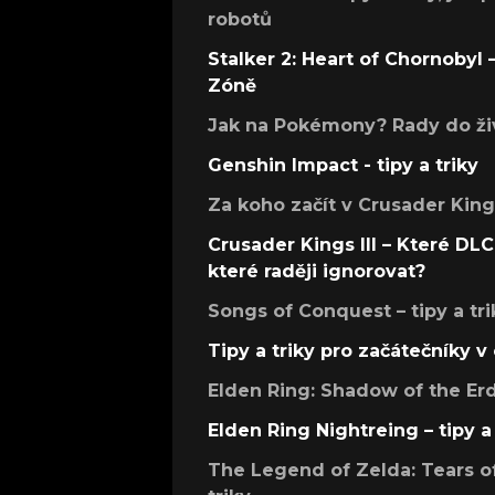
robotů
Stalker 2: Heart of Chornobyl – 
Zóně
Jak na Pokémony? Rady do živ
Genshin Impact - tipy a triky
Za koho začít v Crusader Kings
Crusader Kings III – Které DLC 
které raději ignorovat?
Songs of Conquest – tipy a tri
Tipy a triky pro začátečníky 
Elden Ring: Shadow of the Erdt
Elden Ring Nightreing – tipy a 
The Legend of Zelda: Tears of