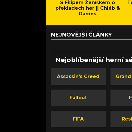
S Filipem Ženíškem o
T
překladech her || Chléb &
Games
NEJNOVĚJŠÍ ČLÁNKY
Nejoblíbenější herní sé
Assassin's Creed
Grand
Fallout
F
FIFA
Resi