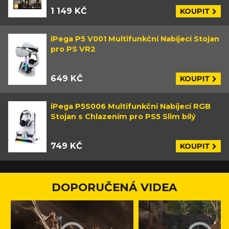
1 149 KČ
KOUPIT
iPega P5 V001 Multifunkční Nabíjecí Stojan
pro PS VR2
649 KČ
KOUPIT
iPega P5S006 Multifunkční Nabíjecí RGB
Stojan s Chlazením pro PS5 Slim bílý
749 KČ
KOUPIT
DOPORUČENÁ VIDEA