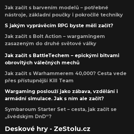
Jak začít s barvením modelů – potřebné
nástroje, základní poučky i pokročilé techniky
S jakým vyprávěcím RPG byste měli začít?
Jak začít s Bolt Action – wargamingem
zasazeným do druhé světové války
Jak začít s BattleTechem – epickými bitvami
obrovitých válečných mechů
Jak začít s Warhammerem 40,000? Cesta vede
přes přístupnější Kill Team
Wargaming poslouží jako zábava, vzdělání i
armádní simulace. Jak s ním ale začít?
Symbaroum Starter Set – cesta, jak začít se
„švédským DnD“?
Deskové hry - ZeStolu.cz