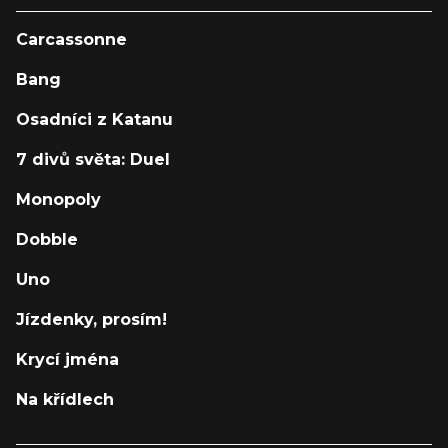
Carcassonne
Bang
Osadníci z Katanu
7 divů světa: Duel
Monopoly
Dobble
Uno
Jízdenky, prosím!
Krycí jména
Na křídlech