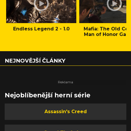
Endless Legend 2 - 1.0
Mafia: The Old Cou
Man of Honor Gam
NEJNOVĚJŠÍ ČLÁNKY
Nejoblíbenější herní série
Assassin's Creed