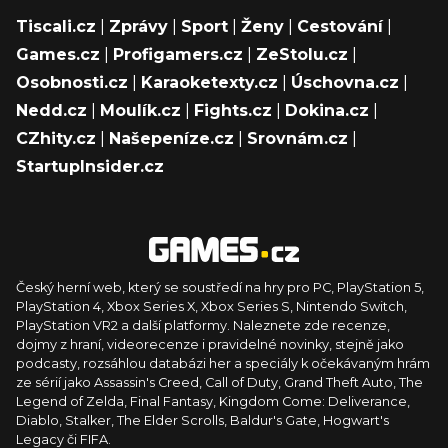
Tiscali.cz
|
Zprávy
|
Sport
|
Ženy
|
Cestování
|
Games.cz
|
Profigamers.cz
|
ZeStolu.cz
|
Osobnosti.cz
|
Karaoketexty.cz
|
Úschovna.cz
|
Nedd.cz
|
Moulík.cz
|
Fights.cz
|
Dokina.cz
|
CZhity.cz
|
Našepeníze.cz
|
Srovnám.cz
|
StartupInsider.cz
Český herní web, který se soustředí na hry pro PC, PlayStation 5,
PlayStation 4, Xbox Series X, Xbox Series S, Nintendo Switch,
PlayStation VR2 a další platformy. Naleznete zde recenze,
dojmy z hraní, videorecenze i pravidelné novinky, stejně jako
podcasty, rozsáhlou databázi her a speciály k očekávaným hrám
ze sérií jako Assassin's Creed, Call of Duty, Grand Theft Auto, The
Legend of Zelda, Final Fantasy, Kingdom Come: Deliverance,
Diablo, Stalker, The Elder Scrolls, Baldur's Gate, Hogwart's
Legacy či FIFA.