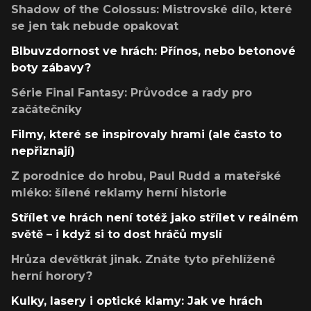
Shadow of the Colossus: Mistrovské dílo, které
se jen tak nebude opakovat
Blbuvzdornost ve hrách: Přínos, nebo betonové
boty zábavy?
Série Final Fantasy: Průvodce a rady pro
začátečníky
Filmy, které se inspirovaly hrami (ale často to
nepřiznají)
Z porodnice do hrobu, Paul Rudd a mateřské
mléko: šílené reklamy herní historie
Střílet ve hrách není totéž jako střílet v reálném
světě – i když si to dost hráčů myslí
Hrůza devětkrát jinak. Znáte tyto přehlížené
herní horory?
Kulky, lasery i optické klamy: Jak ve hrách