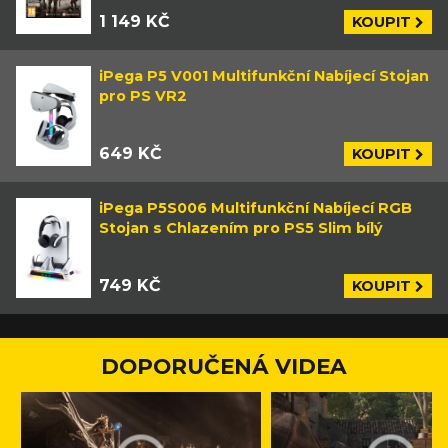
1 149 KČ
KOUPIT
iPega P5 V001 Multifunkční Nabíjecí Stojan
pro PS VR2
649 KČ
KOUPIT
iPega P5S006 Multifunkční Nabíjecí RGB
Stojan s Chlazením pro PS5 Slim bílý
749 KČ
KOUPIT
DOPORUČENÁ VIDEA