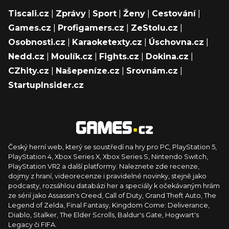
Tiscali.cz
|
Zprávy
|
Sport
|
Ženy
|
Cestování
|
Games.cz
|
Profigamers.cz
|
ZeStolu.cz
|
Osobnosti.cz
|
Karaoketexty.cz
|
Úschovna.cz
|
Nedd.cz
|
Moulík.cz
|
Fights.cz
|
Dokina.cz
|
CZhity.cz
|
Našepeníze.cz
|
Srovnám.cz
|
StartupInsider.cz
Český herní web, který se soustředí na hry pro PC, PlayStation 5,
PlayStation 4, Xbox Series X, Xbox Series S, Nintendo Switch,
PlayStation VR2 a další platformy. Naleznete zde recenze,
dojmy z hraní, videorecenze i pravidelné novinky, stejně jako
podcasty, rozsáhlou databázi her a speciály k očekávaným hrám
ze sérií jako Assassin's Creed, Call of Duty, Grand Theft Auto, The
Legend of Zelda, Final Fantasy, Kingdom Come: Deliverance,
Diablo, Stalker, The Elder Scrolls, Baldur's Gate, Hogwart's
Legacy či FIFA.