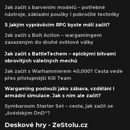
Jak začít s barvením modelů – potřebné
nástroje, základní poučky i pokročilé techniky
S jakým vyprávěcím RPG byste měli začít?
Jak začít s Bolt Action – wargamingem
zasazeným do druhé světové války
Jak začít s BattleTechem – epickými bitvami
obrovitých válečných mechů
Jak začít s Warhammerem 40,000? Cesta vede
přes přístupnější Kill Team
Wargaming poslouží jako zábava, vzdělání i
armádní simulace. Jak s ním ale začít?
Symbaroum Starter Set – cesta, jak začít se
„švédským DnD“?
Deskové hry - ZeStolu.cz