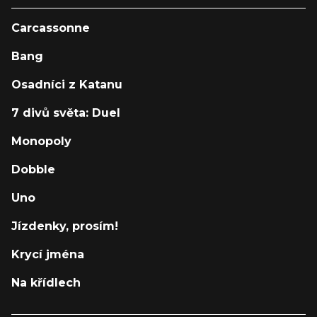
Carcassonne
Bang
Osadníci z Katanu
7 divů světa: Duel
Monopoly
Dobble
Uno
Jízdenky, prosím!
Krycí jména
Na křídlech