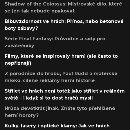
Shadow of the Colossus: Mistrovské dílo, které
se jen tak nebude opakovat
Blbuvzdornost ve hrách: Přínos, nebo betonové
boty zábavy?
Série Final Fantasy: Průvodce a rady pro
začátečníky
Filmy, které se inspirovaly hrami (ale často to
nepřiznají)
Z porodnice do hrobu, Paul Rudd a mateřské
mléko: šílené reklamy herní historie
Střílet ve hrách není totéž jako střílet v reálném
světě – i když si to dost hráčů myslí
Hrůza devětkrát jinak. Znáte tyto přehlížené
herní horory?
Kulky, lasery i optické klamy: Jak ve hrách