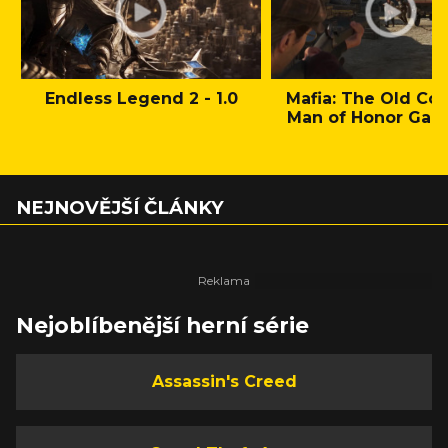
Endless Legend 2 - 1.0
Mafia: The Old Cou
Man of Honor Gam
NEJNOVĚJŠÍ ČLÁNKY
Nejoblíbenější herní série
Assassin's Creed