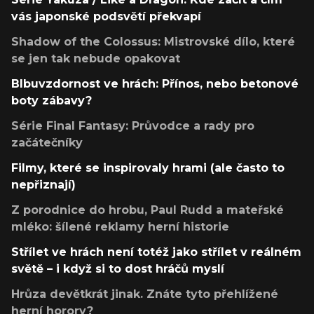
vás japonské podsvětí překvapí
Shadow of the Colossus: Mistrovské dílo, které
se jen tak nebude opakovat
Blbuvzdornost ve hrách: Přínos, nebo betonové
boty zábavy?
Série Final Fantasy: Průvodce a rady pro
začátečníky
Filmy, které se inspirovaly hrami (ale často to
nepřiznají)
Z porodnice do hrobu, Paul Rudd a mateřské
mléko: šílené reklamy herní historie
Střílet ve hrách není totéž jako střílet v reálném
světě – i když si to dost hráčů myslí
Hrůza devětkrát jinak. Znáte tyto přehlížené
herní horory?