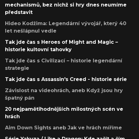
mechanismů, bez nichž si hry dnes neumíme
představit
Hideo Kodžima: Legendární vývojář, který 40
let nešlápnul vedle
Tak jde čas s Heroes of Might and Magic –
historie kultovní tahovky
Tak jde čas s Civilizací – historie legendární
strategie
Tak jde čas s Assassin's Creed - historie série
Závislost na videohrách, aneb Když jsou hry
špatný pán
20 nejpamětihodnějších milostných scén ve
hrách
Aim Down Sights aneb Jak ve hrách míříme
Série Yakuza / Like a Dragon: Kde začít a čím