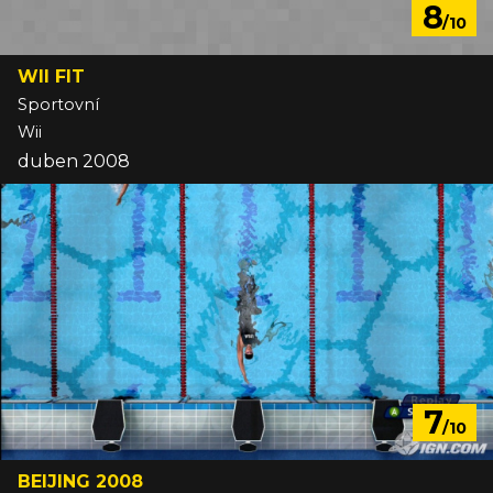
8
/10
WII FIT
Sportovní
Wii
duben 2008
7
/10
BEIJING 2008