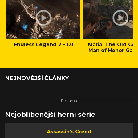
Endless Legend 2 - 1.0
Mafia: The Old Cou
Man of Honor Gam
NEJNOVĚJŠÍ ČLÁNKY
Nejoblíbenější herní série
Assassin's Creed