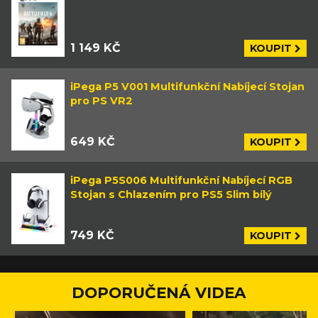
1 149 KČ
KOUPIT
iPega P5 V001 Multifunkční Nabíjecí Stojan
pro PS VR2
649 KČ
KOUPIT
iPega P5S006 Multifunkční Nabíjecí RGB
Stojan s Chlazením pro PS5 Slim bílý
749 KČ
KOUPIT
DOPORUČENÁ VIDEA