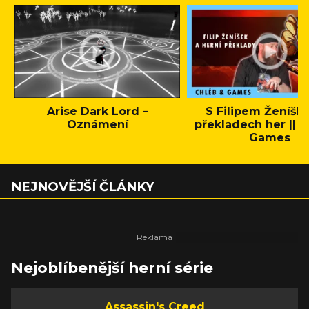
Arise Dark Lord –
S Filipem Ženíšk
Oznámení
překladech her || C
Games
NEJNOVĚJŠÍ ČLÁNKY
Nejoblíbenější herní série
Assassin's Creed