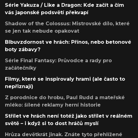
Série Yakuza / Like a Dragon: Kde začít a čím
vás japonské podsvětí překvapí
Shadow of the Colossus: Mistrovské dílo, které
se jen tak nebude opakovat
Blbuvzdornost ve hrách: Přínos, nebo betonové
boty zábavy?
Série Final Fantasy: Průvodce a rady pro
začátečníky
Filmy, které se inspirovaly hrami (ale často to
nepřiznají)
Z porodnice do hrobu, Paul Rudd a mateřské
mléko: šílené reklamy herní historie
Střílet ve hrách není totéž jako střílet v reálném
světě – i když si to dost hráčů myslí
Hrůza devětkrát jinak. Znáte tyto přehlížené