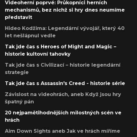
Videoherní poprvé: Průkopníci herních
mechanismů, bez nichž si hry dnes neumíme
představit
Hideo Kodžima: Legendární vývojář, který 40
let nešlápnul vedle
Tak jde čas s Heroes of Might and Magic –
historie kultovní tahovky
Tak jde čas s Civilizací – historie legendární
strategie
Tak jde čas s Assassin's Creed - historie série
Závislost na videohrách, aneb Když jsou hry
špatný pán
20 nejpamětihodnějších milostných scén ve
hrách
Aim Down Sights aneb Jak ve hrách míříme