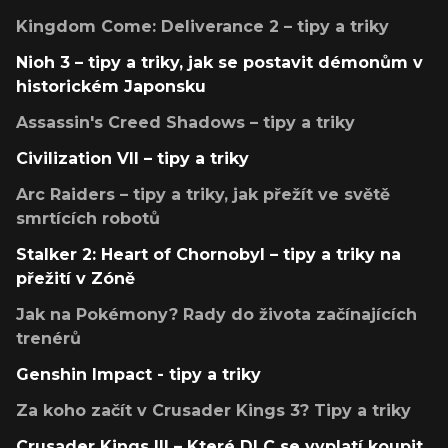
Kingdom Come: Deliverance 2 – tipy a triky
Nioh 3 – tipy a triky, jak se postavit démonům v
historickém Japonsku
Assassin's Creed Shadows – tipy a triky
Civilization VII – tipy a triky
Arc Raiders – tipy a triky, jak přežít ve světě
smrtících robotů
Stalker 2: Heart of Chornobyl – tipy a triky na
přežití v Zóně
Jak na Pokémony? Rady do života začínajících
trenérů
Genshin Impact - tipy a triky
Za koho začít v Crusader Kings 3? Tipy a triky
Crusader Kings III – Které DLC se vyplatí koupit,