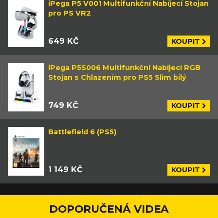
iPega P5 V001 Multifunkční Nabíjecí Stojan
pro PS VR2
649 KČ
KOUPIT
iPega P5S006 Multifunkční Nabíjecí RGB
Stojan s Chlazením pro PS5 Slim bílý
749 KČ
KOUPIT
Battlefield 6 (PS5)
1 149 KČ
KOUPIT
DOPORUČENÁ VIDEA