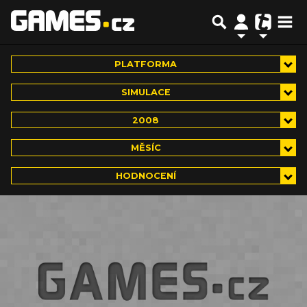
PLATFORMA
SIMULACE
2008
MĚSÍC
HODNOCENÍ