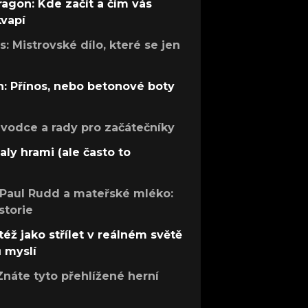
ragon: Kde začít a čím vás
kvapí
: Mistrovské dílo, které se jen
: Přínos, nebo betonové boty
růvodce a rady pro začátečníky
aly hrami (ale často to
 Paul Rudd a mateřské mléko:
storie
též jako střílet v reálném světě
ů myslí
Znáte tyto přehlížené herní