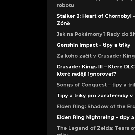
robotů
Stalker 2: Heart of Chornobyl – 
Zóně
Jak na Pokémony? Rady do živ
Genshin Impact - tipy a triky
Za koho začít v Crusader Kings
Crusader Kings III – Které DLC 
které raději ignorovat?
Songs of Conquest – tipy a tri
Tipy a triky pro začátečníky 
Elden Ring: Shadow of the Erdt
Elden Ring Nightreing – tipy a 
The Legend of Zelda: Tears of