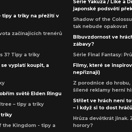
Série Yakuza / Like a D
japonské podsvětí pře
tipy a triky na přežití v
Shadow of the Colossus
tak nebude opakovat
ota začínajících trenérů
Blbuvzdornost ve hrách
zábavy?
 3? Tipy a triky
Série Final Fantasy: P
se vyplatí koupit, a
Filmy, které se inspirov
nepřiznají)
ky
Z porodnice do hrobu,
šílené reklamy herní hi
v obřím světě Elden Ringu
Střílet ve hrách není to
ree – tipy a triky
– i když si to dost hráč
triky
Hrůza devětkrát jinak. 
 the Kingdom - tipy a
horory?