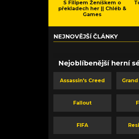
S Filipem Ženíškem o
T
překladech her || Chléb &
Games
NEJNOVĚJŠÍ ČLÁNKY
Nejoblíbenější herní sé
Assassin's Creed
Grand
Fallout
F
FIFA
Resi