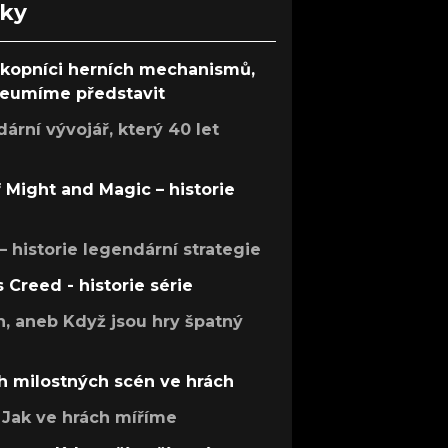
nky
ůkopníci herních mechanismů,
 neumíme představit
rní vývojář, který 40 let
f Might and Magic – historie
 – historie legendární strategie
s Creed - historie série
h, aneb Když jsou hry špatný
h milostných scén ve hrách
Jak ve hrách míříme