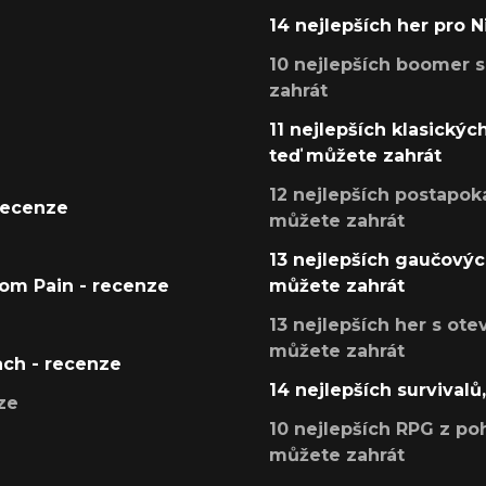
14 nejlepších her pro 
10 nejlepších boomer s
zahrát
11 nejlepších klasickýc
teď můžete zahrát
12 nejlepších postapoka
recenze
můžete zahrát
13 nejlepších gaučových
tom Pain - recenze
můžete zahrát
13 nejlepších her s ot
můžete zahrát
ach - recenze
14 nejlepších survivalů
ze
10 nejlepších RPG z poh
můžete zahrát