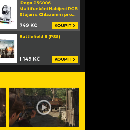
iPega P5S006
Multifunkční Nabíjecí RGB
Stojan s Chlazením pro
PS5 Slim bílý
749 KČ
KOUPIT
Battlefield 6 (PS5)
1 149 KČ
KOUPIT