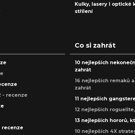
Kulky, lasery i optické
y
střílení
y
Co si zahrát
nze
10 nejlepších nekonečn
zahrát
ze
16 nejlepších remaků a
recenze
zahrát
 - recenze
11 nejlepších gangstere
ze
12 nejlepších roguelite
13 nejlepších hororů, k
- recenze
10 nejlepších 4X strate