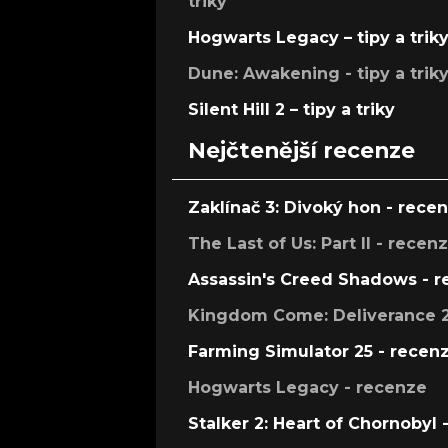
triky
Hogwarts Legacy – tipy a trik
Dune: Awakening - tipy a trik
Silent Hill 2 – tipy a triky
Nejčtenější recenze
Zaklínač 3: Divoký hon - rece
The Last of Us: Part II - recen
Assassin's Creed Shadows - 
Kingdom Come: Deliverance 2
Farming Simulator 25 - recen
Hogwarts Legacy - recenze
Stalker 2: Heart of Chornobyl 