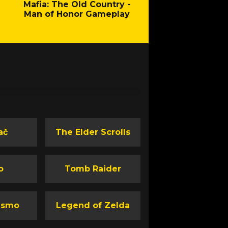
Mafia: The Old Country -
Fallout - New Cal
Man of Honor Gameplay
ač
The Elder Scrolls
o
Tomb Raider
ismo
Legend of Zelda