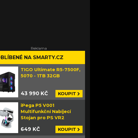
BLÍBENÉ NA SMARTY.CZ
TIGO Ultimate R5-7500F,
5070 - 1TB 32GB
43 990 KČ
KOUPIT
iPega P5 V001
Multifunkční Nabíjecí
Stojan pro PS VR2
649 KČ
KOUPIT