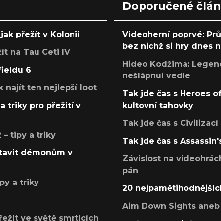
Doporučené člá
jak přežít v Kolonii
Videoherní poprvé: Pr
bez nichž si hry dnes
žít na Tau Ceti IV
Hideo Kodžima: Legendá
fieldu 6
nešlápnul vedle
k najít ten nejlepší loot
Tak jde čas s Heroes o
a triky pro přežití v
kultovní tahovky
Tak jde čas s Civilizací
 tipy a triky
Tak jde čas s Assassin'
postavit démonům v
Závislost na videohrác
pán
py a triky
20 nejpamětihodnějšíc
Aim Down Sights aneb 
přežít ve světě smrtících