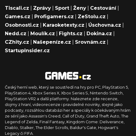
Tiscali.cz
|
Zprávy
|
Sport
|
Ženy
|
Cestování
|
Games.cz
|
Profigamers.cz
|
ZeStolu.cz
|
Osobnosti.cz
|
Karaoketexty.cz
|
Úschovna.cz
|
Nedd.cz
|
Moulík.cz
|
Fights.cz
|
Dokina.cz
|
CZhity.cz
|
Našepeníze.cz
|
Srovnám.cz
|
StartupInsider.cz
Český herní web, který se soustředí na hry pro PC, PlayStation 5,
PlayStation 4, Xbox Series X, Xbox Series S, Nintendo Switch,
PlayStation VR2 a další platformy. Naleznete zde recenze,
dojmy z hraní, videorecenze i pravidelné novinky, stejně jako
podcasty, rozsáhlou databázi her a speciály k očekávaným hrám
ze sérií jako Assassin's Creed, Call of Duty, Grand Theft Auto, The
Legend of Zelda, Final Fantasy, Kingdom Come: Deliverance,
Diablo, Stalker, The Elder Scrolls, Baldur's Gate, Hogwart's
Legacy či FIFA.