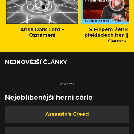
Arise Dark Lord –
S Filipem Ženíšk
Oznámení
překladech her || C
Games
NEJNOVĚJŠÍ ČLÁNKY
Nejoblíbenější herní série
Assassin's Creed