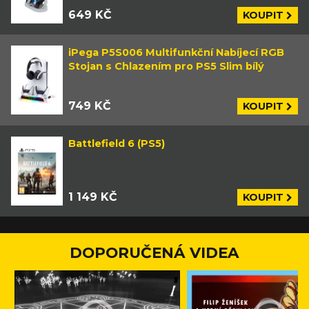
649 KČ
KOUPIT
iPega P5S006 Multifunkční Nabíjecí RGB
Stojan s Chlazením pro PS5 Slim bílý
749 KČ
KOUPIT
Battlefield 6 (PS5)
1 149 KČ
KOUPIT
DOPORUČENÁ VIDEA