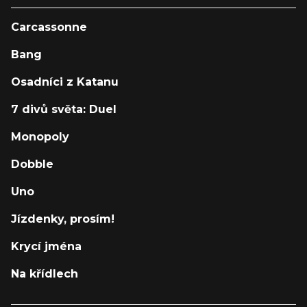
Carcassonne
Bang
Osadníci z Katanu
7 divů světa: Duel
Monopoly
Dobble
Uno
Jízdenky, prosím!
Krycí jména
Na křídlech