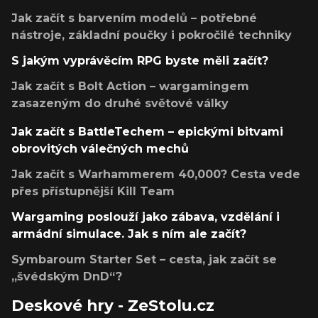
Jak začít s barvením modelů – potřebné
nástroje, základní poučky i pokročilé techniky
S jakým vyprávěcím RPG byste měli začít?
Jak začít s Bolt Action – wargamingem
zasazeným do druhé světové války
Jak začít s BattleTechem – epickými bitvami
obrovitých válečných mechů
Jak začít s Warhammerem 40,000? Cesta vede
přes přístupnější Kill Team
Wargaming poslouží jako zábava, vzdělání i
armádní simulace. Jak s ním ale začít?
Symbaroum Starter Set – cesta, jak začít se
„švédským DnD“?
Deskové hry - ZeStolu.cz