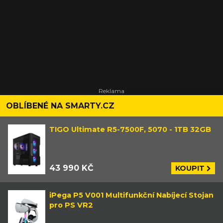
OBLÍBENÉ NA SMARTY.CZ
TIGO Ultimate R5-7500F, 5070 - 1TB 32GB
43 990 KČ
KOUPIT
iPega P5 V001 Multifunkční Nabíjecí Stojan
pro PS VR2