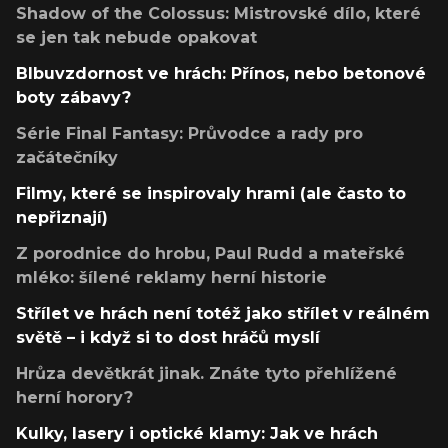
Shadow of the Colossus: Mistrovské dílo, které
se jen tak nebude opakovat
Blbuvzdornost ve hrách: Přínos, nebo betonové
boty zábavy?
Série Final Fantasy: Průvodce a rady pro
začátečníky
Filmy, které se inspirovaly hrami (ale často to
nepřiznají)
Z porodnice do hrobu, Paul Rudd a mateřské
mléko: šílené reklamy herní historie
Střílet ve hrách není totéž jako střílet v reálném
světě – i když si to dost hráčů myslí
Hrůza devětkrát jinak. Znáte tyto přehlížené
herní horory?
Kulky, lasery i optické klamy: Jak ve hrách