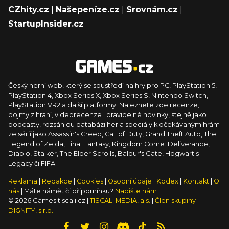
CZhity.cz
|
Našepeníze.cz
|
Srovnám.cz
|
StartupInsider.cz
Český herní web, který se soustředí na hry pro PC, PlayStation 5,
PlayStation 4, Xbox Series X, Xbox Series S, Nintendo Switch,
PlayStation VR2 a další platformy. Naleznete zde recenze,
dojmy z hraní, videorecenze i pravidelné novinky, stejně jako
podcasty, rozsáhlou databázi her a speciály k očekávaným hrám
ze sérií jako Assassin's Creed, Call of Duty, Grand Theft Auto, The
Legend of Zelda, Final Fantasy, Kingdom Come: Deliverance,
Diablo, Stalker, The Elder Scrolls, Baldur's Gate, Hogwart's
Legacy či FIFA.
Reklama
|
Redakce
|
Cookies
|
Osobní údaje
|
Kodex
|
Kontakt
|
O
nás
| Máte námět či připomínku?
Napište nám
© 2026 Games.tiscali.cz |
TISCALI MEDIA, a.s.
|
Člen skupiny
DIGNITY, s.r.o.