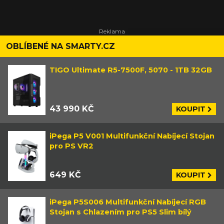
OBLÍBENÉ NA SMARTY.CZ
TIGO Ultimate R5-7500F, 5070 - 1TB 32GB
43 990 KČ
KOUPIT
iPega P5 V001 Multifunkční Nabíjecí Stojan
pro PS VR2
649 KČ
KOUPIT
iPega P5S006 Multifunkční Nabíjecí RGB
Stojan s Chlazením pro PS5 Slim bílý