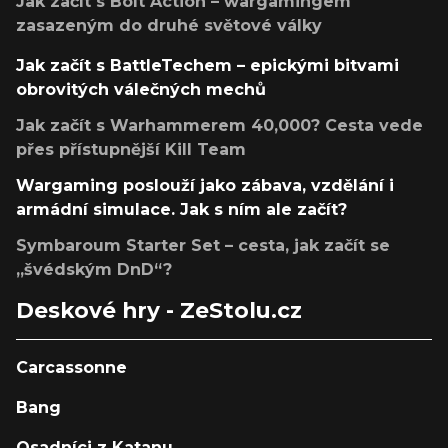
Jak začít s Bolt Action – wargamingem
zasazeným do druhé světové války
Jak začít s BattleTechem – epickými bitvami
obrovitých válečných mechů
Jak začít s Warhammerem 40,000? Cesta vede
přes přístupnější Kill Team
Wargaming poslouží jako zábava, vzdělání i
armádní simulace. Jak s ním ale začít?
Symbaroum Starter Set – cesta, jak začít se
„švédským DnD“?
Deskové hry - ZeStolu.cz
Carcassonne
Bang
Osadníci z Katanu