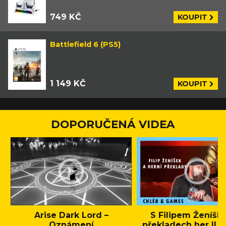
749 KČ
KOUPIT
Battlefield 6 (PS5)
1 149 KČ
KOUPIT
DOPORUČENÁ VIDEA
Arise Dark Lord –
S Filipem Ženíšk
Oznámení
překladech her || C