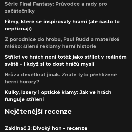
Série Final Fantasy: Průvodce a rady pro
začátečníky
Filmy, které se inspirovaly hrami (ale často to
nepřiznají)
Z porodnice do hrobu, Paul Rudd a mateřské
mléko: šílené reklamy herní historie
Střílet ve hrách není totéž jako střílet v reálném
světě – i když si to dost hráčů myslí
Hrůza devětkrát jinak. Znáte tyto přehlížené
herní horory?
Kulky, lasery i optické klamy: Jak ve hrách
funguje střílení
Nejčtenější recenze
Zaklínač 3: Divoký hon - recenze