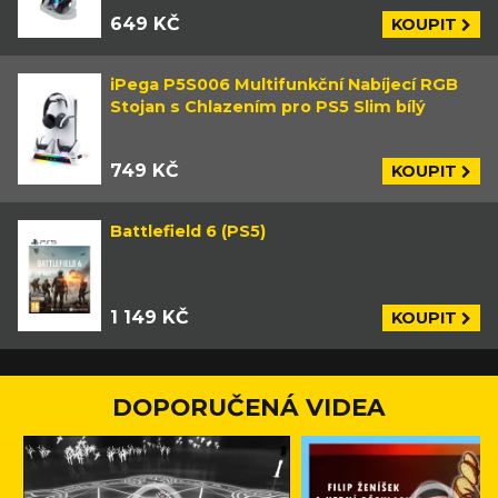
649 KČ
KOUPIT
iPega P5S006 Multifunkční Nabíjecí RGB
Stojan s Chlazením pro PS5 Slim bílý
749 KČ
KOUPIT
Battlefield 6 (PS5)
1 149 KČ
KOUPIT
DOPORUČENÁ VIDEA