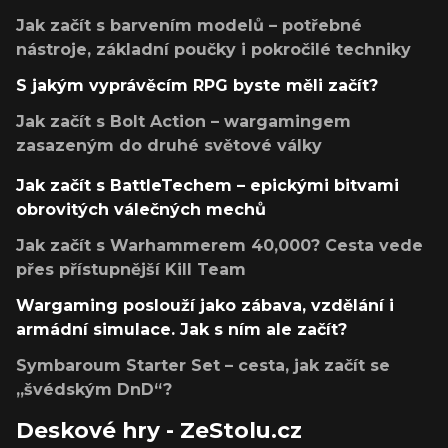
Jak začít s barvením modelů – potřebné
nástroje, základní poučky i pokročilé techniky
S jakým vyprávěcím RPG byste měli začít?
Jak začít s Bolt Action – wargamingem
zasazeným do druhé světové války
Jak začít s BattleTechem – epickými bitvami
obrovitých válečných mechů
Jak začít s Warhammerem 40,000? Cesta vede
přes přístupnější Kill Team
Wargaming poslouží jako zábava, vzdělání i
armádní simulace. Jak s ním ale začít?
Symbaroum Starter Set – cesta, jak začít se
„švédským DnD“?
Deskové hry - ZeStolu.cz