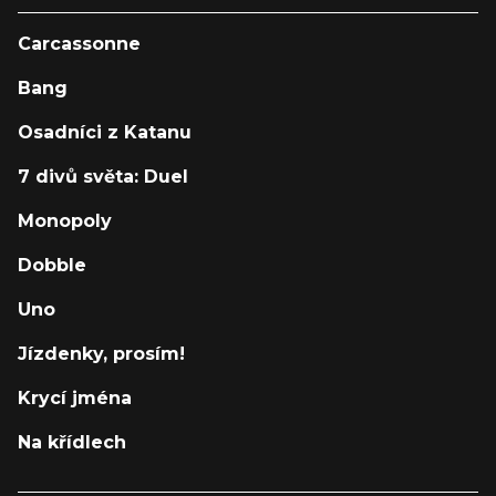
Carcassonne
Bang
Osadníci z Katanu
7 divů světa: Duel
Monopoly
Dobble
Uno
Jízdenky, prosím!
Krycí jména
Na křídlech