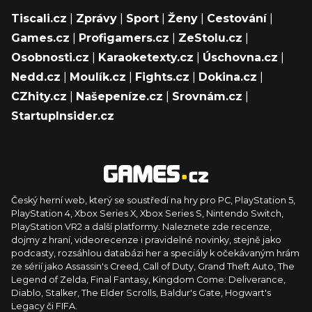
Tiscali.cz
|
Zprávy
|
Sport
|
Ženy
|
Cestování
|
Games.cz
|
Profigamers.cz
|
ZeStolu.cz
|
Osobnosti.cz
|
Karaoketexty.cz
|
Úschovna.cz
|
Nedd.cz
|
Moulík.cz
|
Fights.cz
|
Dokina.cz
|
CZhity.cz
|
Našepeníze.cz
|
Srovnám.cz
|
StartupInsider.cz
Český herní web, který se soustředí na hry pro PC, PlayStation 5,
PlayStation 4, Xbox Series X, Xbox Series S, Nintendo Switch,
PlayStation VR2 a další platformy. Naleznete zde recenze,
dojmy z hraní, videorecenze i pravidelné novinky, stejně jako
podcasty, rozsáhlou databázi her a speciály k očekávaným hrám
ze sérií jako Assassin's Creed, Call of Duty, Grand Theft Auto, The
Legend of Zelda, Final Fantasy, Kingdom Come: Deliverance,
Diablo, Stalker, The Elder Scrolls, Baldur's Gate, Hogwart's
Legacy či FIFA.