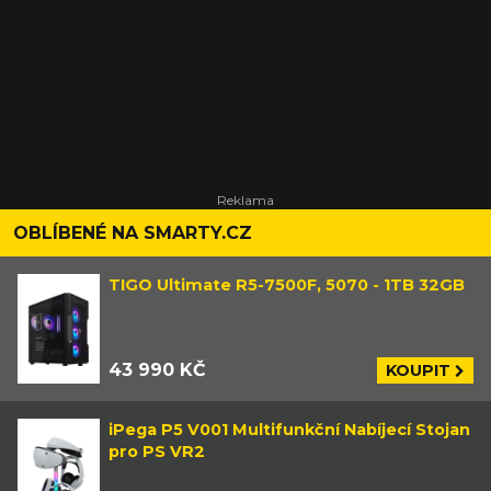
OBLÍBENÉ NA SMARTY.CZ
TIGO Ultimate R5-7500F, 5070 - 1TB 32GB
43 990 KČ
KOUPIT
iPega P5 V001 Multifunkční Nabíjecí Stojan
pro PS VR2