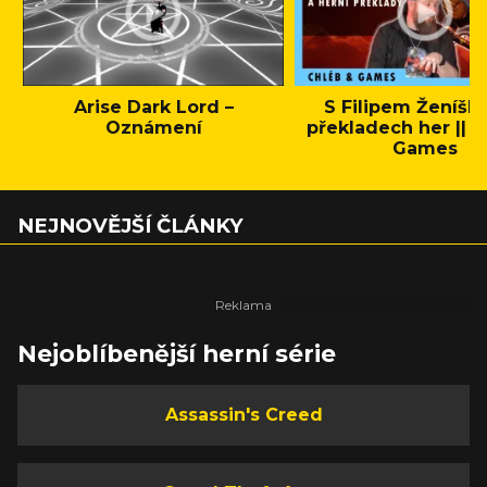
Arise Dark Lord –
S Filipem Ženíšk
Oznámení
překladech her || C
Games
NEJNOVĚJŠÍ ČLÁNKY
Nejoblíbenější herní série
Assassin's Creed