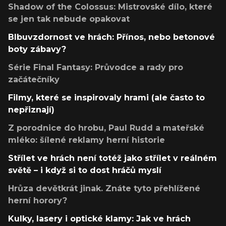
Shadow of the Colossus: Mistrovské dílo, které
se jen tak nebude opakovat
Blbuvzdornost ve hrách: Přínos, nebo betonové
boty zábavy?
Série Final Fantasy: Průvodce a rady pro
začátečníky
Filmy, které se inspirovaly hrami (ale často to
nepřiznají)
Z porodnice do hrobu, Paul Rudd a mateřské
mléko: šílené reklamy herní historie
Střílet ve hrách není totéž jako střílet v reálném
světě – i když si to dost hráčů myslí
Hrůza devětkrát jinak. Znáte tyto přehlížené
herní horory?
Kulky, lasery i optické klamy: Jak ve hrách