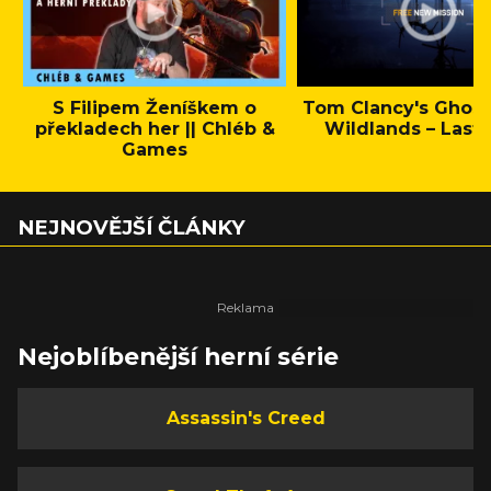
S Filipem Ženíškem o
Tom Clancy's Ghos
překladech her || Chléb &
Wildlands – Last 
Games
NEJNOVĚJŠÍ ČLÁNKY
Nejoblíbenější herní série
Assassin's Creed