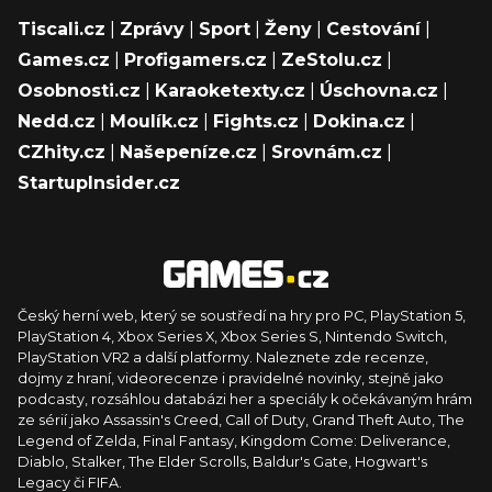
Tiscali.cz
|
Zprávy
|
Sport
|
Ženy
|
Cestování
|
Games.cz
|
Profigamers.cz
|
ZeStolu.cz
|
Osobnosti.cz
|
Karaoketexty.cz
|
Úschovna.cz
|
Nedd.cz
|
Moulík.cz
|
Fights.cz
|
Dokina.cz
|
CZhity.cz
|
Našepeníze.cz
|
Srovnám.cz
|
StartupInsider.cz
Český herní web, který se soustředí na hry pro PC, PlayStation 5,
PlayStation 4, Xbox Series X, Xbox Series S, Nintendo Switch,
PlayStation VR2 a další platformy. Naleznete zde recenze,
dojmy z hraní, videorecenze i pravidelné novinky, stejně jako
podcasty, rozsáhlou databázi her a speciály k očekávaným hrám
ze sérií jako Assassin's Creed, Call of Duty, Grand Theft Auto, The
Legend of Zelda, Final Fantasy, Kingdom Come: Deliverance,
Diablo, Stalker, The Elder Scrolls, Baldur's Gate, Hogwart's
Legacy či FIFA.