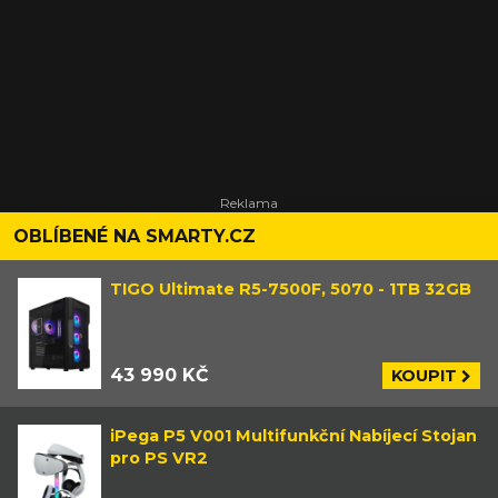
OBLÍBENÉ NA SMARTY.CZ
TIGO Ultimate R5-7500F, 5070 - 1TB 32GB
43 990 KČ
KOUPIT
iPega P5 V001 Multifunkční Nabíjecí Stojan
pro PS VR2