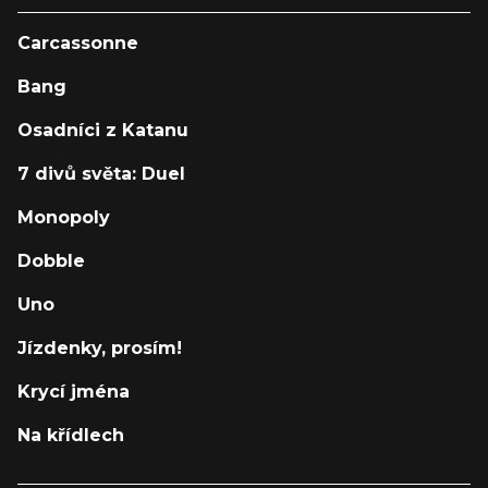
Carcassonne
Bang
Osadníci z Katanu
7 divů světa: Duel
Monopoly
Dobble
Uno
Jízdenky, prosím!
Krycí jména
Na křídlech