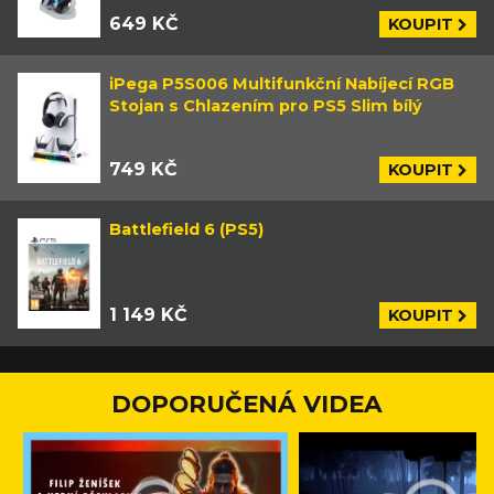
649 KČ
KOUPIT
iPega P5S006 Multifunkční Nabíjecí RGB
Stojan s Chlazením pro PS5 Slim bílý
749 KČ
KOUPIT
Battlefield 6 (PS5)
1 149 KČ
KOUPIT
DOPORUČENÁ VIDEA