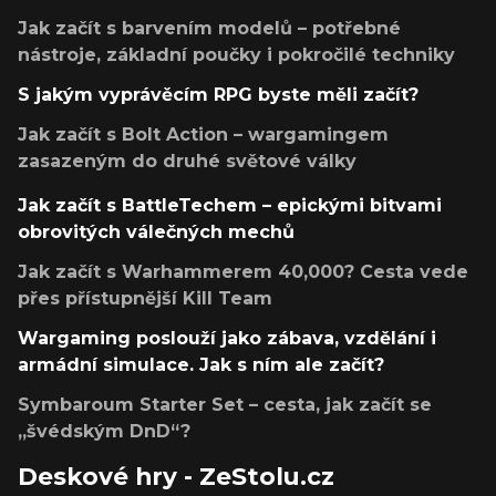
Jak začít s barvením modelů – potřebné
nástroje, základní poučky i pokročilé techniky
S jakým vyprávěcím RPG byste měli začít?
Jak začít s Bolt Action – wargamingem
zasazeným do druhé světové války
Jak začít s BattleTechem – epickými bitvami
obrovitých válečných mechů
Jak začít s Warhammerem 40,000? Cesta vede
přes přístupnější Kill Team
Wargaming poslouží jako zábava, vzdělání i
armádní simulace. Jak s ním ale začít?
Symbaroum Starter Set – cesta, jak začít se
„švédským DnD“?
Deskové hry - ZeStolu.cz