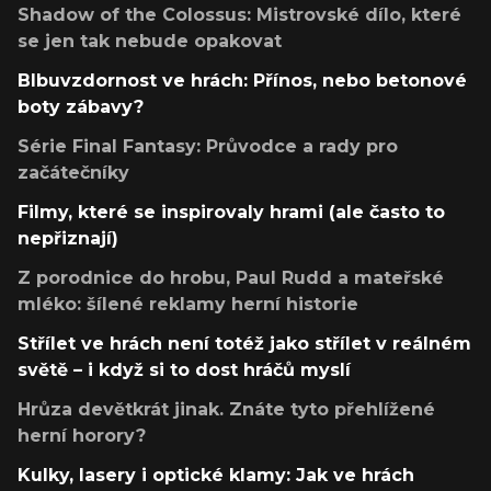
Shadow of the Colossus: Mistrovské dílo, které
se jen tak nebude opakovat
Blbuvzdornost ve hrách: Přínos, nebo betonové
boty zábavy?
Série Final Fantasy: Průvodce a rady pro
začátečníky
Filmy, které se inspirovaly hrami (ale často to
nepřiznají)
Z porodnice do hrobu, Paul Rudd a mateřské
mléko: šílené reklamy herní historie
Střílet ve hrách není totéž jako střílet v reálném
světě – i když si to dost hráčů myslí
Hrůza devětkrát jinak. Znáte tyto přehlížené
herní horory?
Kulky, lasery i optické klamy: Jak ve hrách