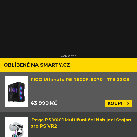
OBLÍBENÉ NA SMARTY.CZ
TIGO Ultimate R5-7500F, 5070 - 1TB 32GB
43 990 KČ
KOUPIT
iPega P5 V001 Multifunkční Nabíjecí Stojan
pro PS VR2