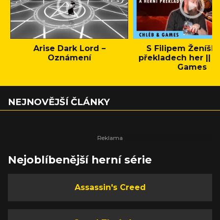
Arise Dark Lord –
S Filipem Ženíšk
Oznámení
překladech her || C
Games
NEJNOVĚJŠÍ ČLÁNKY
Nejoblíbenější herní série
Assassin's Creed