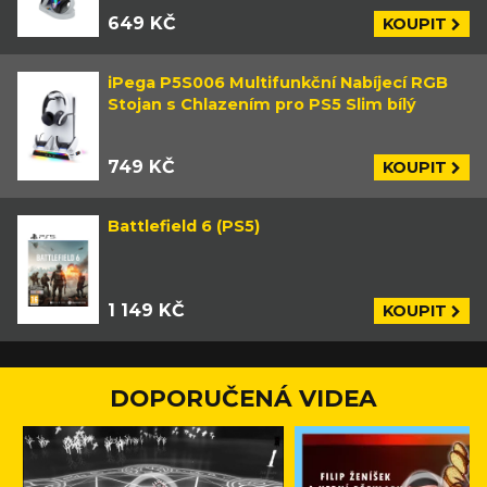
649 KČ
KOUPIT
iPega P5S006 Multifunkční Nabíjecí RGB
Stojan s Chlazením pro PS5 Slim bílý
749 KČ
KOUPIT
Battlefield 6 (PS5)
1 149 KČ
KOUPIT
DOPORUČENÁ VIDEA