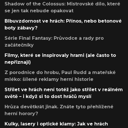
Shadow of the Colossus: Mistrovské dílo, které
se jen tak nebude opakovat
Blbuvzdornost ve hrách: Přínos, nebo betonové
boty zábavy?
Série Final Fantasy: Průvodce a rady pro
začátečníky
Filmy, které se inspirovaly hrami (ale často to
nepřiznají)
Z porodnice do hrobu, Paul Rudd a mateřské
mléko: šílené reklamy herní historie
Střílet ve hrách není totéž jako střílet v reálném
světě – i když si to dost hráčů myslí
Hrůza devětkrát jinak. Znáte tyto přehlížené
herní horory?
Kulky, lasery i optické klamy: Jak ve hrách