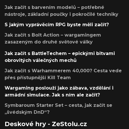
Jak začít s barvením modelů – potřebné
nástroje, základní poučky i pokročilé techniky
S jakým vyprávěcím RPG byste měli začít?
Jak začít s Bolt Action – wargamingem
zasazeným do druhé světové války
Jak začít s BattleTechem – epickými bitvami
obrovitých válečných mechů
Jak začít s Warhammerem 40,000? Cesta vede
přes přístupnější Kill Team
Wargaming poslouží jako zábava, vzdělání i
armádní simulace. Jak s ním ale začít?
Symbaroum Starter Set – cesta, jak začít se
„švédským DnD“?
Deskové hry - ZeStolu.cz