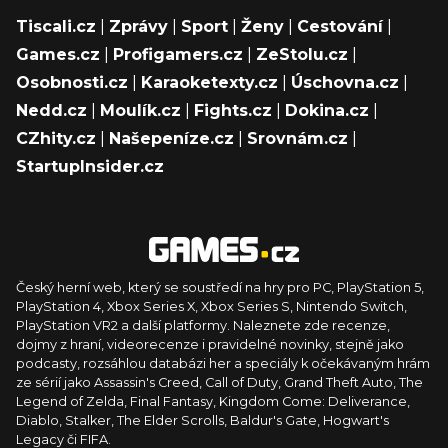
Tiscali.cz
|
Zprávy
|
Sport
|
Ženy
|
Cestování
|
Games.cz
|
Profigamers.cz
|
ZeStolu.cz
|
Osobnosti.cz
|
Karaoketexty.cz
|
Úschovna.cz
|
Nedd.cz
|
Moulík.cz
|
Fights.cz
|
Dokina.cz
|
CZhity.cz
|
Našepeníze.cz
|
Srovnám.cz
|
StartupInsider.cz
Český herní web, který se soustředí na hry pro PC, PlayStation 5,
PlayStation 4, Xbox Series X, Xbox Series S, Nintendo Switch,
PlayStation VR2 a další platformy. Naleznete zde recenze,
dojmy z hraní, videorecenze i pravidelné novinky, stejně jako
podcasty, rozsáhlou databázi her a speciály k očekávaným hrám
ze sérií jako Assassin's Creed, Call of Duty, Grand Theft Auto, The
Legend of Zelda, Final Fantasy, Kingdom Come: Deliverance,
Diablo, Stalker, The Elder Scrolls, Baldur's Gate, Hogwart's
Legacy či FIFA.