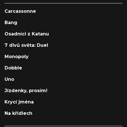
Carcassonne
Bang
Osadníci z Katanu
7 divů světa: Duel
Monopoly
Dobble
Uno
Jízdenky, prosím!
Krycí jména
Na křídlech