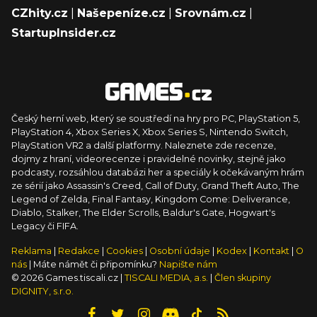
CZhity.cz
|
Našepeníze.cz
|
Srovnám.cz
|
StartupInsider.cz
Český herní web, který se soustředí na hry pro PC, PlayStation 5,
PlayStation 4, Xbox Series X, Xbox Series S, Nintendo Switch,
PlayStation VR2 a další platformy. Naleznete zde recenze,
dojmy z hraní, videorecenze i pravidelné novinky, stejně jako
podcasty, rozsáhlou databázi her a speciály k očekávaným hrám
ze sérií jako Assassin's Creed, Call of Duty, Grand Theft Auto, The
Legend of Zelda, Final Fantasy, Kingdom Come: Deliverance,
Diablo, Stalker, The Elder Scrolls, Baldur's Gate, Hogwart's
Legacy či FIFA.
Reklama
|
Redakce
|
Cookies
|
Osobní údaje
|
Kodex
|
Kontakt
|
O
nás
| Máte námět či připomínku?
Napište nám
© 2026 Games.tiscali.cz |
TISCALI MEDIA, a.s.
|
Člen skupiny
DIGNITY, s.r.o.