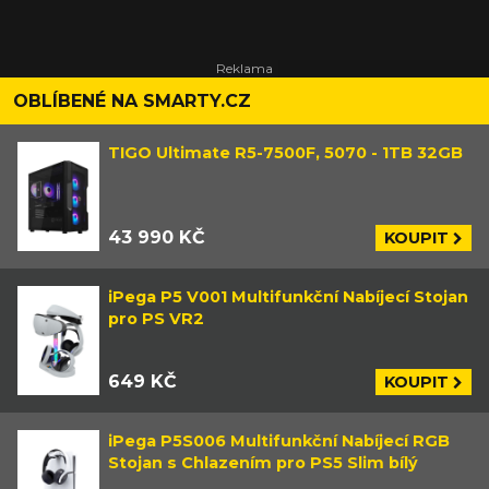
OBLÍBENÉ NA SMARTY.CZ
TIGO Ultimate R5-7500F, 5070 - 1TB 32GB
43 990 KČ
KOUPIT
iPega P5 V001 Multifunkční Nabíjecí Stojan
pro PS VR2
649 KČ
KOUPIT
iPega P5S006 Multifunkční Nabíjecí RGB
Stojan s Chlazením pro PS5 Slim bílý