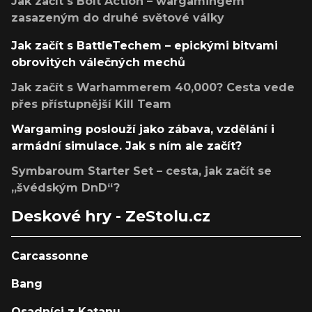
Jak začít s Bolt Action – wargamingem
zasazeným do druhé světové války
Jak začít s BattleTechem – epickými bitvami
obrovitých válečných mechů
Jak začít s Warhammerem 40,000? Cesta vede
přes přístupnější Kill Team
Wargaming poslouží jako zábava, vzdělání i
armádní simulace. Jak s ním ale začít?
Symbaroum Starter Set – cesta, jak začít se
„švédským DnD“?
Deskové hry - ZeStolu.cz
Carcassonne
Bang
Osadníci z Katanu