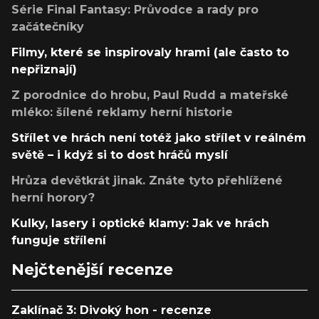
Série Final Fantasy: Průvodce a rady pro
začátečníky
Filmy, které se inspirovaly hrami (ale často to
nepřiznají)
Z porodnice do hrobu, Paul Rudd a mateřské
mléko: šílené reklamy herní historie
Střílet ve hrách není totéž jako střílet v reálném
světě – i když si to dost hráčů myslí
Hrůza devětkrát jinak. Znáte tyto přehlížené
herní horory?
Kulky, lasery i optické klamy: Jak ve hrách
funguje střílení
Nejčtenější recenze
Zaklínač 3: Divoký hon - recenze