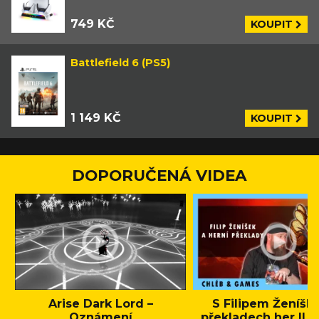
749 KČ
KOUPIT
Battlefield 6 (PS5)
1 149 KČ
KOUPIT
DOPORUČENÁ VIDEA
Arise Dark Lord –
S Filipem Ženíšk
Oznámení
překladech her || C