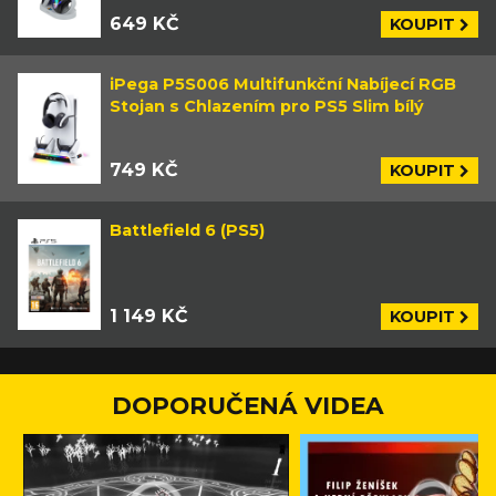
649 KČ
KOUPIT
iPega P5S006 Multifunkční Nabíjecí RGB
Stojan s Chlazením pro PS5 Slim bílý
749 KČ
KOUPIT
Battlefield 6 (PS5)
1 149 KČ
KOUPIT
DOPORUČENÁ VIDEA