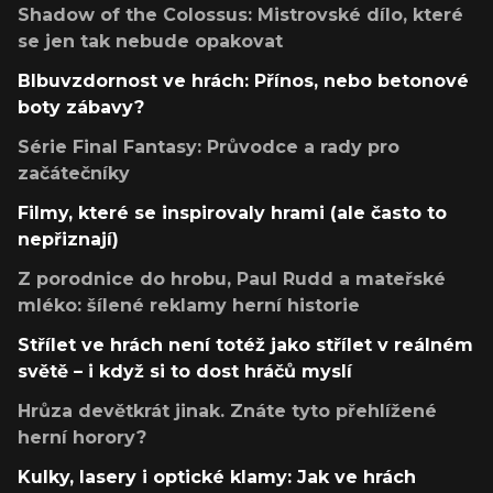
Shadow of the Colossus: Mistrovské dílo, které
se jen tak nebude opakovat
Blbuvzdornost ve hrách: Přínos, nebo betonové
boty zábavy?
Série Final Fantasy: Průvodce a rady pro
začátečníky
Filmy, které se inspirovaly hrami (ale často to
nepřiznají)
Z porodnice do hrobu, Paul Rudd a mateřské
mléko: šílené reklamy herní historie
Střílet ve hrách není totéž jako střílet v reálném
světě – i když si to dost hráčů myslí
Hrůza devětkrát jinak. Znáte tyto přehlížené
herní horory?
Kulky, lasery i optické klamy: Jak ve hrách