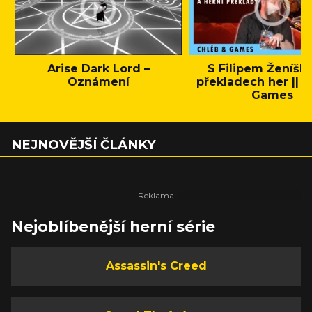
Arise Dark Lord –
S Filipem Ženíšk
Oznámení
překladech her || C
Games
NEJNOVĚJŠÍ ČLÁNKY
Nejoblíbenější herní série
Assassin's Creed