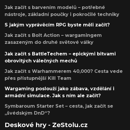
Jak začít s barvením modelů – potřebné
nástroje, základní poučky i pokročilé techniky
S jakým vyprávěcím RPG byste měli začít?
Jak začít s Bolt Action – wargamingem
zasazeným do druhé světové války
Jak začít s BattleTechem – epickými bitvami
obrovitých válečných mechů
Jak začít s Warhammerem 40,000? Cesta vede
přes přístupnější Kill Team
Wargaming poslouží jako zábava, vzdělání i
armádní simulace. Jak s ním ale začít?
Symbaroum Starter Set – cesta, jak začít se
„švédským DnD“?
Deskové hry - ZeStolu.cz