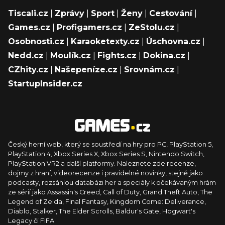
Tiscali.cz
|
Zprávy
|
Sport
|
Ženy
|
Cestování
|
Games.cz
|
Profigamers.cz
|
ZeStolu.cz
|
Osobnosti.cz
|
Karaoketexty.cz
|
Úschovna.cz
|
Nedd.cz
|
Moulík.cz
|
Fights.cz
|
Dokina.cz
|
CZhity.cz
|
Našepeníze.cz
|
Srovnám.cz
|
StartupInsider.cz
Český herní web, který se soustředí na hry pro PC, PlayStation 5,
PlayStation 4, Xbox Series X, Xbox Series S, Nintendo Switch,
PlayStation VR2 a další platformy. Naleznete zde recenze,
dojmy z hraní, videorecenze i pravidelné novinky, stejně jako
podcasty, rozsáhlou databázi her a speciály k očekávaným hrám
ze sérií jako Assassin's Creed, Call of Duty, Grand Theft Auto, The
Legend of Zelda, Final Fantasy, Kingdom Come: Deliverance,
Diablo, Stalker, The Elder Scrolls, Baldur's Gate, Hogwart's
Legacy či FIFA.