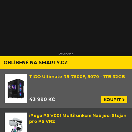
OBLÍBENÉ NA SMARTY.CZ
TIGO Ultimate R5-7500F, 5070 - 1TB 32GB
43 990 KČ
KOUPIT
iPega P5 V001 Multifunkční Nabíjecí Stojan
pro PS VR2