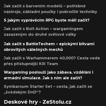
Jak začít s barvením modelů – potřebné
nástroje, základní poučky i pokročilé techniky
S jakým vyprávěcím RPG byste měli začít?
Jak začít s Bolt Action – wargamingem
zasazeným do druhé světové války
Jak začít s BattleTechem – epickými bitvami
obrovitých válečných mechů
Jak začít s Warhammerem 40,000? Cesta vede
přes přístupnější Kill Team
Wargaming poslouží jako zábava, vzdělání i
armádní simulace. Jak s ním ale začít?
Symbaroum Starter Set – cesta, jak začít se
„švédským DnD“?
Deskové hry - ZeStolu.cz