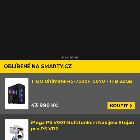
OBLÍBENÉ NA SMARTY.CZ
TIGO Ultimate R5-7500F, 5070 - 1TB 32GB
43 990 KČ
KOUPIT
iPega P5 V001 Multifunkční Nabíjecí Stojan
pro PS VR2