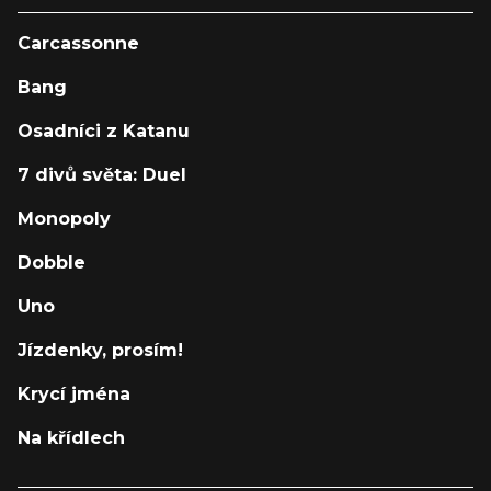
Carcassonne
Bang
Osadníci z Katanu
7 divů světa: Duel
Monopoly
Dobble
Uno
Jízdenky, prosím!
Krycí jména
Na křídlech