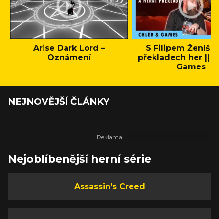
Arise Dark Lord –
S Filipem Ženíšk
Oznámení
překladech her || C
Games
NEJNOVĚJŠÍ ČLÁNKY
Nejoblíbenější herní série
Assassin's Creed