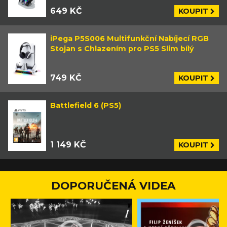
649 KČ
KOUPIT
iPega P5S006 Multifunkční Nabíjecí RGB
Stojan s Chlazením pro PS5 Slim bílý
749 KČ
KOUPIT
Battlefield 6 (PS5)
1 149 KČ
KOUPIT
DOPORUČENÁ VIDEA