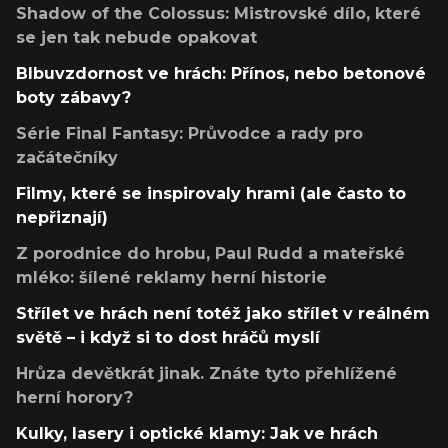
Shadow of the Colossus: Mistrovské dílo, které
se jen tak nebude opakovat
Blbuvzdornost ve hrách: Přínos, nebo betonové
boty zábavy?
Série Final Fantasy: Průvodce a rady pro
začátečníky
Filmy, které se inspirovaly hrami (ale často to
nepřiznají)
Z porodnice do hrobu, Paul Rudd a mateřské
mléko: šílené reklamy herní historie
Střílet ve hrách není totéž jako střílet v reálném
světě – i když si to dost hráčů myslí
Hrůza devětkrát jinak. Znáte tyto přehlížené
herní horory?
Kulky, lasery i optické klamy: Jak ve hrách