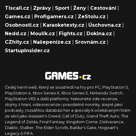
Tiscali.cz
|
Zprávy
|
Sport
|
Ženy
|
Cestování
|
Games.cz
|
Profigamers.cz
|
ZeStolu.cz
|
Osobnosti.cz
|
Karaoketexty.cz
|
Úschovna.cz
|
Nedd.cz
|
Moulík.cz
|
Fights.cz
|
Dokina.cz
|
CZhity.cz
|
Našepeníze.cz
|
Srovnám.cz
|
StartupInsider.cz
Český herní web, který se soustředí na hry pro PC, PlayStation 5,
PlayStation 4, Xbox Series X, Xbox Series S, Nintendo Switch,
PlayStation VR2 a další platformy. Naleznete zde recenze,
dojmy z hraní, videorecenze i pravidelné novinky, stejně jako
podcasty, rozsáhlou databázi her a speciály k očekávaným hrám
ze sérií jako Assassin's Creed, Call of Duty, Grand Theft Auto, The
Legend of Zelda, Final Fantasy, Kingdom Come: Deliverance,
Diablo, Stalker, The Elder Scrolls, Baldur's Gate, Hogwart's
Legacy či FIFA.