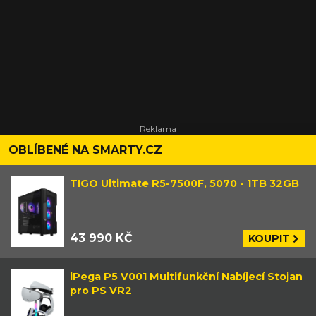
OBLÍBENÉ NA SMARTY.CZ
TIGO Ultimate R5-7500F, 5070 - 1TB 32GB
43 990 KČ
KOUPIT
iPega P5 V001 Multifunkční Nabíjecí Stojan
pro PS VR2