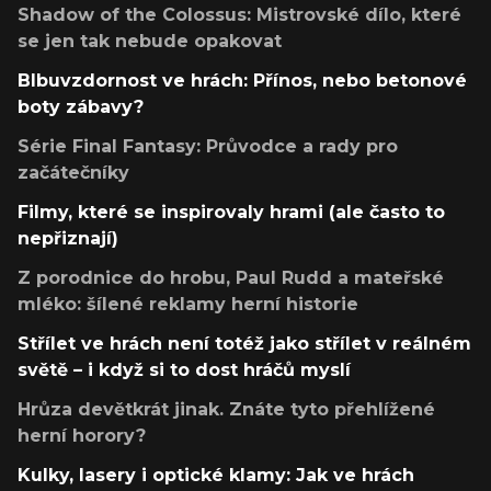
Shadow of the Colossus: Mistrovské dílo, které
se jen tak nebude opakovat
Blbuvzdornost ve hrách: Přínos, nebo betonové
boty zábavy?
Série Final Fantasy: Průvodce a rady pro
začátečníky
Filmy, které se inspirovaly hrami (ale často to
nepřiznají)
Z porodnice do hrobu, Paul Rudd a mateřské
mléko: šílené reklamy herní historie
Střílet ve hrách není totéž jako střílet v reálném
světě – i když si to dost hráčů myslí
Hrůza devětkrát jinak. Znáte tyto přehlížené
herní horory?
Kulky, lasery i optické klamy: Jak ve hrách