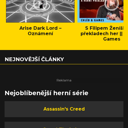
Arise Dark Lord –
S Filipem Ženíšk
Oznámení
překladech her || C
Games
NEJNOVĚJŠÍ ČLÁNKY
Nejoblíbenější herní série
Assassin's Creed