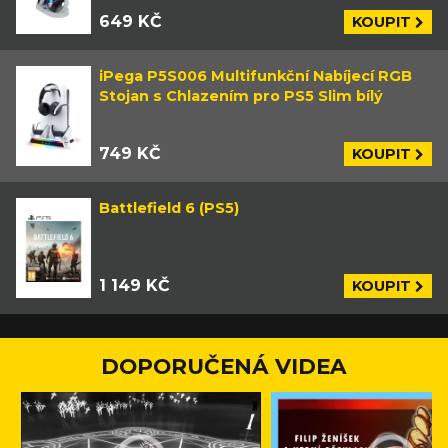
649 KČ
KOUPIT
iPega P5S006 Multifunkční Nabíjecí RGB
Stojan s Chlazením pro PS5 Slim bílý
749 KČ
KOUPIT
Battlefield 6 (PS5)
1 149 KČ
KOUPIT
DOPORUČENÁ VIDEA