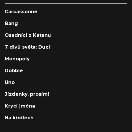
Carcassonne
Bang
Osadníci z Katanu
7 divů světa: Duel
Monopoly
Dobble
Uno
Jízdenky, prosím!
Krycí jména
Na křídlech