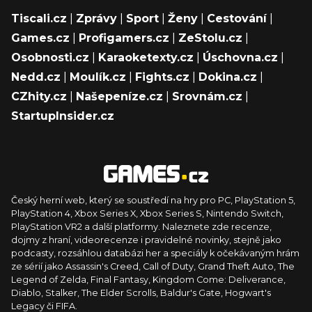
Tiscali.cz
|
Zprávy
|
Sport
|
Ženy
|
Cestování
|
Games.cz
|
Profigamers.cz
|
ZeStolu.cz
|
Osobnosti.cz
|
Karaoketexty.cz
|
Úschovna.cz
|
Nedd.cz
|
Moulík.cz
|
Fights.cz
|
Dokina.cz
|
CZhity.cz
|
Našepeníze.cz
|
Srovnám.cz
|
StartupInsider.cz
Český herní web, který se soustředí na hry pro PC, PlayStation 5,
PlayStation 4, Xbox Series X, Xbox Series S, Nintendo Switch,
PlayStation VR2 a další platformy. Naleznete zde recenze,
dojmy z hraní, videorecenze i pravidelné novinky, stejně jako
podcasty, rozsáhlou databázi her a speciály k očekávaným hrám
ze sérií jako Assassin's Creed, Call of Duty, Grand Theft Auto, The
Legend of Zelda, Final Fantasy, Kingdom Come: Deliverance,
Diablo, Stalker, The Elder Scrolls, Baldur's Gate, Hogwart's
Legacy či FIFA.