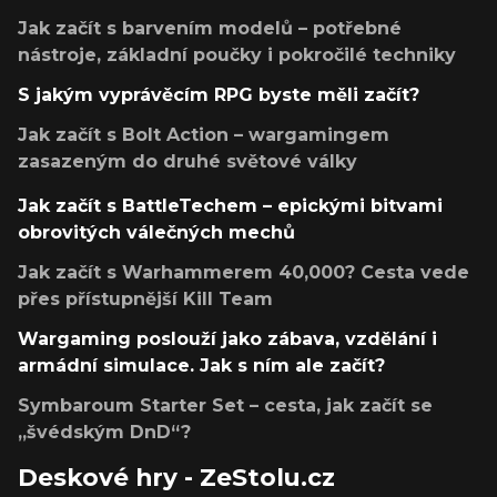
Jak začít s barvením modelů – potřebné
nástroje, základní poučky i pokročilé techniky
S jakým vyprávěcím RPG byste měli začít?
Jak začít s Bolt Action – wargamingem
zasazeným do druhé světové války
Jak začít s BattleTechem – epickými bitvami
obrovitých válečných mechů
Jak začít s Warhammerem 40,000? Cesta vede
přes přístupnější Kill Team
Wargaming poslouží jako zábava, vzdělání i
armádní simulace. Jak s ním ale začít?
Symbaroum Starter Set – cesta, jak začít se
„švédským DnD“?
Deskové hry - ZeStolu.cz