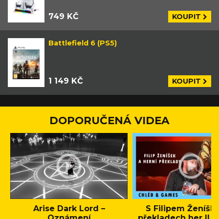
749 KČ
KOUPIT
Battlefield 6 (PS5)
1 149 KČ
KOUPIT
DOPORUČENÁ VIDEA
Arise Dark Lord –
S Filipem Ženíšk
Oznámení
překladech her || C