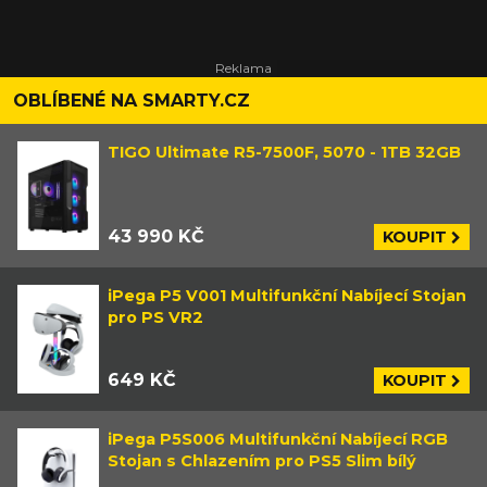
OBLÍBENÉ NA SMARTY.CZ
TIGO Ultimate R5-7500F, 5070 - 1TB 32GB
43 990 KČ
KOUPIT
iPega P5 V001 Multifunkční Nabíjecí Stojan
pro PS VR2
649 KČ
KOUPIT
iPega P5S006 Multifunkční Nabíjecí RGB
Stojan s Chlazením pro PS5 Slim bílý