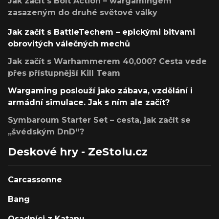
Jak začít s Bolt Action – wargamingem
zasazeným do druhé světové války
Jak začít s BattleTechem – epickými bitvami
obrovitých válečných mechů
Jak začít s Warhammerem 40,000? Cesta vede
přes přístupnější Kill Team
Wargaming poslouží jako zábava, vzdělání i
armádní simulace. Jak s ním ale začít?
Symbaroum Starter Set – cesta, jak začít se
„švédským DnD“?
Deskové hry - ZeStolu.cz
Carcassonne
Bang
Osadníci z Katanu