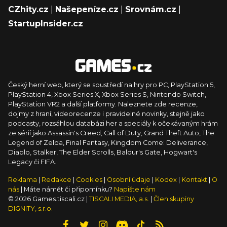
CZhity.cz
|
Našepeníze.cz
|
Srovnám.cz
|
StartupInsider.cz
Český herní web, který se soustředí na hry pro PC, PlayStation 5,
PlayStation 4, Xbox Series X, Xbox Series S, Nintendo Switch,
PlayStation VR2 a další platformy. Naleznete zde recenze,
dojmy z hraní, videorecenze i pravidelné novinky, stejně jako
podcasty, rozsáhlou databázi her a speciály k očekávaným hrám
ze sérií jako Assassin's Creed, Call of Duty, Grand Theft Auto, The
Legend of Zelda, Final Fantasy, Kingdom Come: Deliverance,
Diablo, Stalker, The Elder Scrolls, Baldur's Gate, Hogwart's
Legacy či FIFA.
Reklama
|
Redakce
|
Cookies
|
Osobní údaje
|
Kodex
|
Kontakt
|
O
nás
| Máte námět či připomínku?
Napište nám
© 2026 Games.tiscali.cz |
TISCALI MEDIA, a.s.
|
Člen skupiny
DIGNITY, s.r.o.