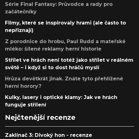
Série Final Fantasy: Průvodce a rady pro
začátečníky
Filmy, které se inspirovaly hrami (ale často to
nepřiznají)
Z porodnice do hrobu, Paul Rudd a mateřské
mléko: šílené reklamy herní historie
Střílet ve hrách není totéž jako střílet v reálném
světě – i když si to dost hráčů myslí
Hrůza devětkrát jinak. Znáte tyto přehlížené
herní horory?
Kulky, lasery i optické klamy: Jak ve hrách
funguje střílení
Nejčtenější recenze
Zaklínač 3: Divoký hon - recenze