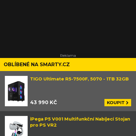
OBLÍBENÉ NA SMARTY.CZ
TIGO Ultimate R5-7500F, 5070 - 1TB 32GB
43 990 KČ
KOUPIT
iPega P5 V001 Multifunkční Nabíjecí Stojan
pro PS VR2