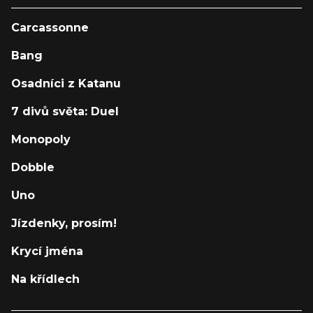
Carcassonne
Bang
Osadníci z Katanu
7 divů světa: Duel
Monopoly
Dobble
Uno
Jízdenky, prosím!
Krycí jména
Na křídlech