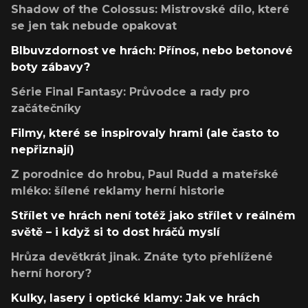
Shadow of the Colossus: Mistrovské dílo, které
se jen tak nebude opakovat
Blbuvzdornost ve hrách: Přínos, nebo betonové
boty zábavy?
Série Final Fantasy: Průvodce a rady pro
začátečníky
Filmy, které se inspirovaly hrami (ale často to
nepřiznají)
Z porodnice do hrobu, Paul Rudd a mateřské
mléko: šílené reklamy herní historie
Střílet ve hrách není totéž jako střílet v reálném
světě – i když si to dost hráčů myslí
Hrůza devětkrát jinak. Znáte tyto přehlížené
herní horory?
Kulky, lasery i optické klamy: Jak ve hrách