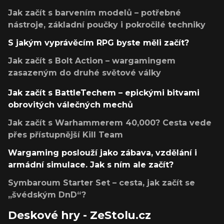
Jak začít s barvením modelů – potřebné
nástroje, základní poučky i pokročilé techniky
S jakým vyprávěcím RPG byste měli začít?
Jak začít s Bolt Action – wargamingem
zasazeným do druhé světové války
Jak začít s BattleTechem – epickými bitvami
obrovitých válečných mechů
Jak začít s Warhammerem 40,000? Cesta vede
přes přístupnější Kill Team
Wargaming poslouží jako zábava, vzdělání i
armádní simulace. Jak s ním ale začít?
Symbaroum Starter Set – cesta, jak začít se
„švédským DnD“?
Deskové hry - ZeStolu.cz