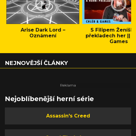
Arise Dark Lord –
S Filipem Ženíšk
Oznámení
překladech her || C
Games
NEJNOVĚJŠÍ ČLÁNKY
Nejoblíbenější herní série
Assassin's Creed