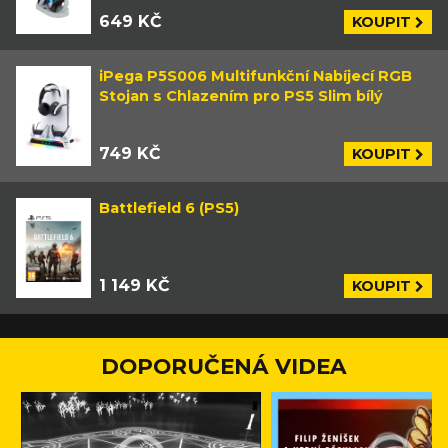
649 KČ
KOUPIT
iPega P5S006 Multifunkční Nabíjecí RGB
Stojan s Chlazením pro PS5 Slim bílý
749 KČ
KOUPIT
Battlefield 6 (PS5)
1 149 KČ
KOUPIT
DOPORUČENÁ VIDEA