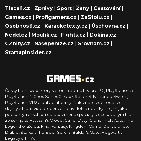
Tiscali.cz
|
Zprávy
|
Sport
|
Ženy
|
Cestování
|
Games.cz
|
Profigamers.cz
|
ZeStolu.cz
|
Osobnosti.cz
|
Karaoketexty.cz
|
Úschovna.cz
|
Nedd.cz
|
Moulík.cz
|
Fights.cz
|
Dokina.cz
|
CZhity.cz
|
Našepeníze.cz
|
Srovnám.cz
|
StartupInsider.cz
Český herní web, který se soustředí na hry pro PC, PlayStation 5,
PlayStation 4, Xbox Series X, Xbox Series S, Nintendo Switch,
PlayStation VR2 a další platformy. Naleznete zde recenze,
dojmy z hraní, videorecenze i pravidelné novinky, stejně jako
podcasty, rozsáhlou databázi her a speciály k očekávaným hrám
ze sérií jako Assassin's Creed, Call of Duty, Grand Theft Auto, The
Legend of Zelda, Final Fantasy, Kingdom Come: Deliverance,
Diablo, Stalker, The Elder Scrolls, Baldur's Gate, Hogwart's
Legacy či FIFA.