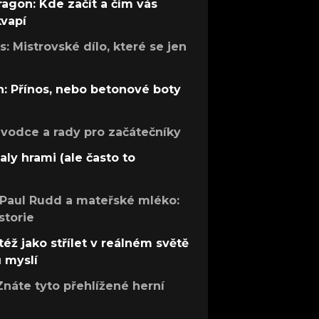
ragon: Kde začít a čím vás
kvapí
: Mistrovské dílo, které se jen
: Přínos, nebo betonové boty
růvodce a rady pro začátečníky
aly hrami (ale často to
 Paul Rudd a mateřské mléko:
storie
též jako střílet v reálném světě
ů myslí
Znáte tyto přehlížené herní