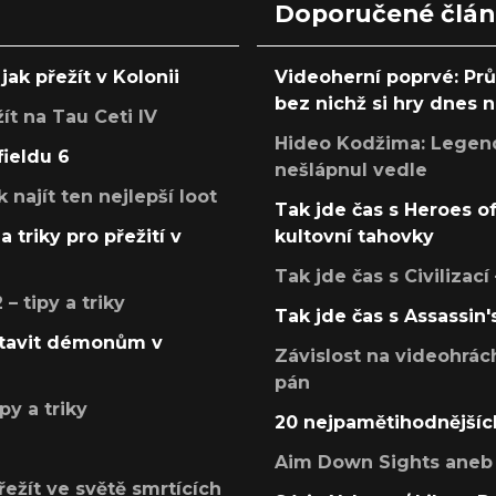
Doporučené člá
jak přežít v Kolonii
Videoherní poprvé: Pr
bez nichž si hry dnes
žít na Tau Ceti IV
Hideo Kodžima: Legendá
fieldu 6
nešlápnul vedle
k najít ten nejlepší loot
Tak jde čas s Heroes o
a triky pro přežití v
kultovní tahovky
Tak jde čas s Civilizací
 tipy a triky
Tak jde čas s Assassin'
postavit démonům v
Závislost na videohrác
pán
py a triky
20 nejpamětihodnějšíc
Aim Down Sights aneb 
přežít ve světě smrtících