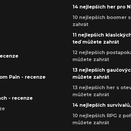
14 nejlepších her pro 
10 nejlepších boomer s
zahrát
11 nejlepších klasickýc
teď můžete zahrát
12 nejlepších postapoka
recenze
můžete zahrát
13 nejlepších gaučových
tom Pain - recenze
můžete zahrát
13 nejlepších her s ot
můžete zahrát
ach - recenze
14 nejlepších survivalů
ze
10 nejlepších RPG z poh
můžete zahrát