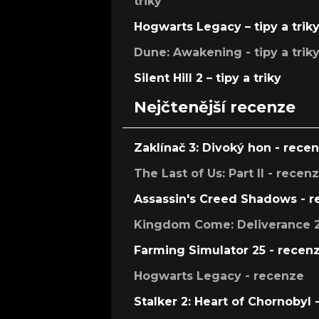
triky
Hogwarts Legacy – tipy a trik
Dune: Awakening - tipy a trik
Silent Hill 2 – tipy a triky
Nejčtenější recenze
Zaklínač 3: Divoký hon - rece
The Last of Us: Part II - recen
Assassin's Creed Shadows - 
Kingdom Come: Deliverance 2
Farming Simulator 25 - recen
Hogwarts Legacy - recenze
Stalker 2: Heart of Chornobyl 