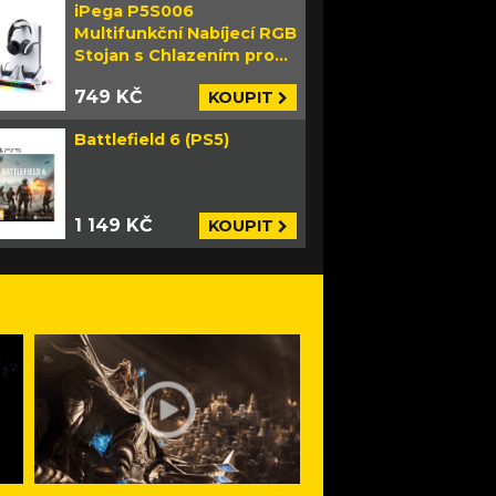
iPega P5S006
Multifunkční Nabíjecí RGB
Stojan s Chlazením pro
PS5 Slim bílý
749 KČ
KOUPIT
Battlefield 6 (PS5)
1 149 KČ
KOUPIT