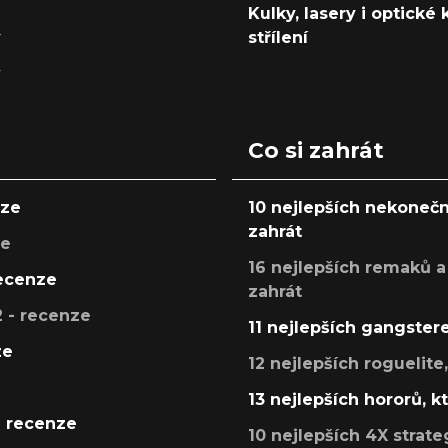
Kulky, lasery i optické
y
střílení
y
Co si zahrát
nze
10 nejlepších nekonečn
zahrát
ze
16 nejlepších remaků a
recenze
zahrát
 - recenze
11 nejlepších gangstere
ze
12 nejlepších roguelite
13 nejlepších hororů, k
- recenze
10 nejlepších 4X strate