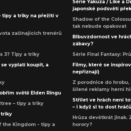
Série Yakuza / Like a D
japonské podsvětí pře
tipy a triky na přežití v
Shadow of the Colossus
tak nebude opakovat
ota začínajících trenérů
Blbuvzdornost ve hrách
zábavy?
 3? Tipy a triky
Série Final Fantasy: P
se vyplatí koupit, a
Filmy, které se inspirov
nepřiznají)
ky
Z porodnice do hrobu,
šílené reklamy herní hi
v obřím světě Elden Ringu
Střílet ve hrách není to
ree – tipy a triky
– i když si to dost hráč
triky
Hrůza devětkrát jinak. 
 the Kingdom - tipy a
horory?