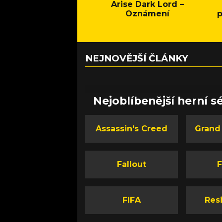
Arise Dark Lord –
Oznámení
p
NEJNOVĚJŠÍ ČLÁNKY
Nejoblíbenější herní sé
Assassin's Creed
Grand
Fallout
F
FIFA
Resi