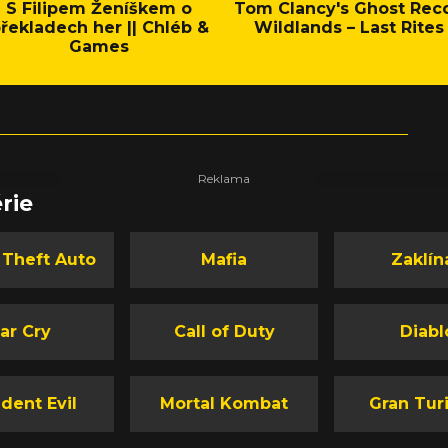
S Filipem Ženíškem o
Tom Clancy's Ghost Rec
řekladech her || Chléb &
Wildlands – Last Rites
Games
rie
 Theft Auto
Mafia
Zaklín
ar Cry
Call of Duty
Diabl
dent Evil
Mortal Kombat
Gran Tur