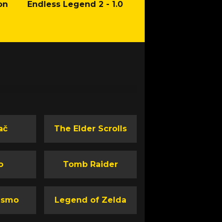
on
Endless Legend 2 - 1.0
Mafia: The Old Co
Man of Honor Ga
ač
The Elder Scrolls
o
Tomb Raider
ismo
Legend of Zelda