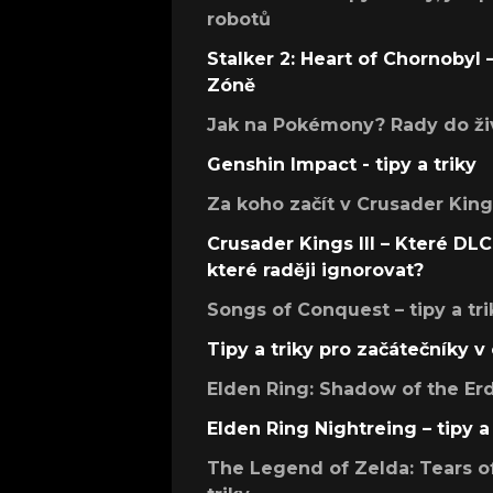
robotů
Stalker 2: Heart of Chornobyl – 
Zóně
Jak na Pokémony? Rady do živ
Genshin Impact - tipy a triky
Za koho začít v Crusader Kings
Crusader Kings III – Které DLC 
které raději ignorovat?
Songs of Conquest – tipy a tri
Tipy a triky pro začátečníky 
Elden Ring: Shadow of the Erdt
Elden Ring Nightreing – tipy a 
The Legend of Zelda: Tears of