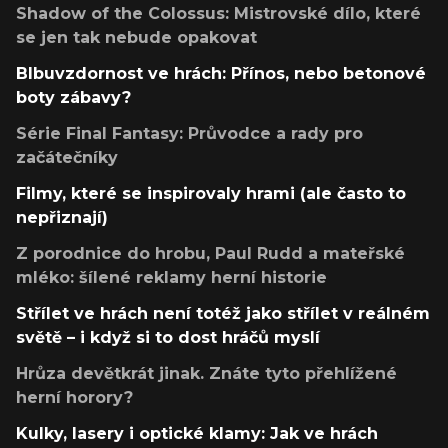
Shadow of the Colossus: Mistrovské dílo, které
se jen tak nebude opakovat
Blbuvzdornost ve hrách: Přínos, nebo betonové
boty zábavy?
Série Final Fantasy: Průvodce a rady pro
začátečníky
Filmy, které se inspirovaly hrami (ale často to
nepřiznají)
Z porodnice do hrobu, Paul Rudd a mateřské
mléko: šílené reklamy herní historie
Střílet ve hrách není totéž jako střílet v reálném
světě – i když si to dost hráčů myslí
Hrůza devětkrát jinak. Znáte tyto přehlížené
herní horory?
Kulky, lasery i optické klamy: Jak ve hrách