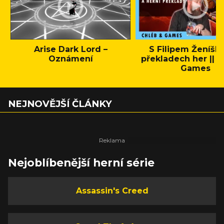
Arise Dark Lord –
S Filipem Ženíšk
Oznámení
překladech her || C
Games
NEJNOVĚJŠÍ ČLÁNKY
Nejoblíbenější herní série
Assassin's Creed