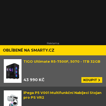
OBLÍBENÉ NA SMARTY.CZ
TIGO Ultimate R5-7500F, 5070 - 1TB 32GB
43 990 KČ
KOUPIT
iPega P5 V001 Multifunkční Nabíjecí Stojan
pro PS VR2