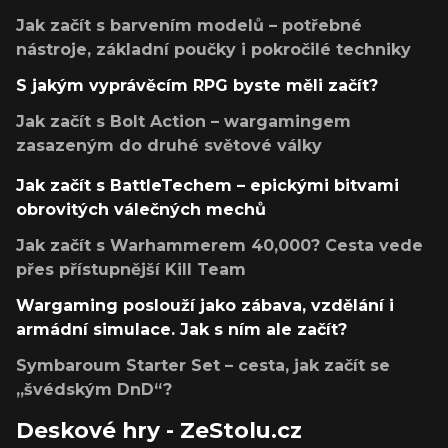
Jak začít s barvením modelů – potřebné
nástroje, základní poučky i pokročilé techniky
S jakým vyprávěcím RPG byste měli začít?
Jak začít s Bolt Action – wargamingem
zasazeným do druhé světové války
Jak začít s BattleTechem – epickými bitvami
obrovitých válečných mechů
Jak začít s Warhammerem 40,000? Cesta vede
přes přístupnější Kill Team
Wargaming poslouží jako zábava, vzdělání i
armádní simulace. Jak s ním ale začít?
Symbaroum Starter Set – cesta, jak začít se
„švédským DnD“?
Deskové hry - ZeStolu.cz