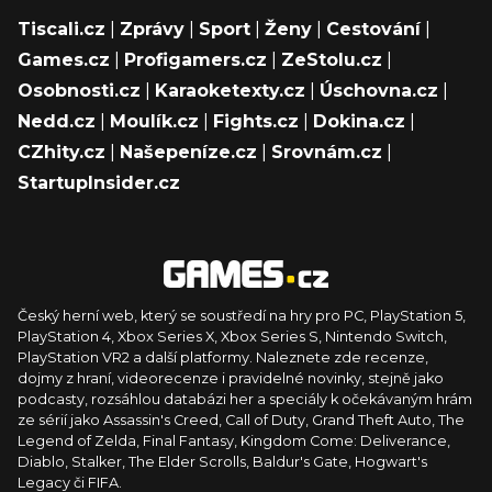
Tiscali.cz
|
Zprávy
|
Sport
|
Ženy
|
Cestování
|
Games.cz
|
Profigamers.cz
|
ZeStolu.cz
|
Osobnosti.cz
|
Karaoketexty.cz
|
Úschovna.cz
|
Nedd.cz
|
Moulík.cz
|
Fights.cz
|
Dokina.cz
|
CZhity.cz
|
Našepeníze.cz
|
Srovnám.cz
|
StartupInsider.cz
Český herní web, který se soustředí na hry pro PC, PlayStation 5,
PlayStation 4, Xbox Series X, Xbox Series S, Nintendo Switch,
PlayStation VR2 a další platformy. Naleznete zde recenze,
dojmy z hraní, videorecenze i pravidelné novinky, stejně jako
podcasty, rozsáhlou databázi her a speciály k očekávaným hrám
ze sérií jako Assassin's Creed, Call of Duty, Grand Theft Auto, The
Legend of Zelda, Final Fantasy, Kingdom Come: Deliverance,
Diablo, Stalker, The Elder Scrolls, Baldur's Gate, Hogwart's
Legacy či FIFA.