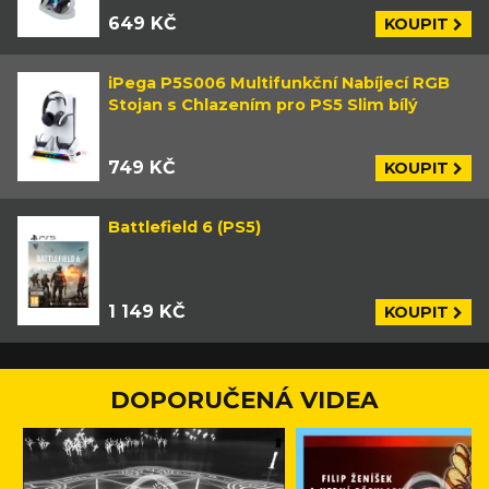
649 KČ
KOUPIT
iPega P5S006 Multifunkční Nabíjecí RGB
Stojan s Chlazením pro PS5 Slim bílý
749 KČ
KOUPIT
Battlefield 6 (PS5)
1 149 KČ
KOUPIT
DOPORUČENÁ VIDEA