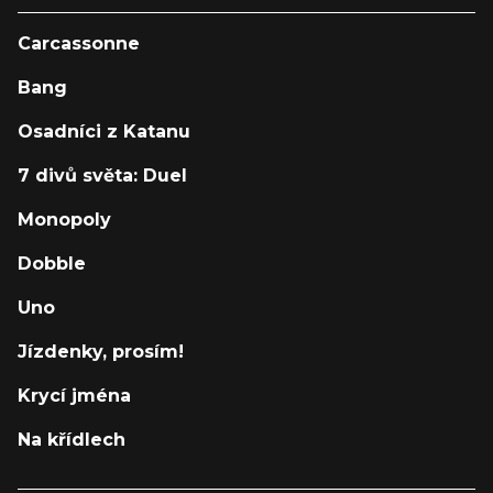
Carcassonne
Bang
Osadníci z Katanu
7 divů světa: Duel
Monopoly
Dobble
Uno
Jízdenky, prosím!
Krycí jména
Na křídlech