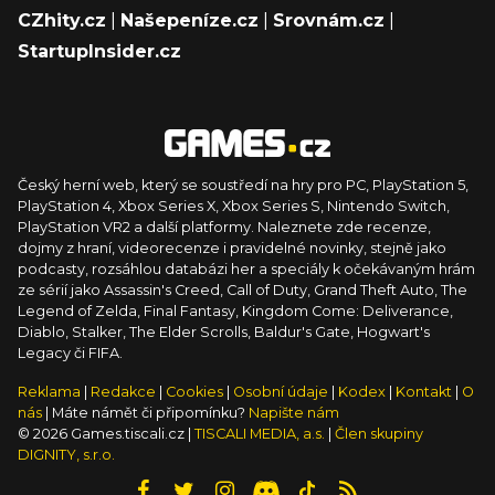
CZhity.cz
|
Našepeníze.cz
|
Srovnám.cz
|
StartupInsider.cz
Český herní web, který se soustředí na hry pro PC, PlayStation 5,
PlayStation 4, Xbox Series X, Xbox Series S, Nintendo Switch,
PlayStation VR2 a další platformy. Naleznete zde recenze,
dojmy z hraní, videorecenze i pravidelné novinky, stejně jako
podcasty, rozsáhlou databázi her a speciály k očekávaným hrám
ze sérií jako Assassin's Creed, Call of Duty, Grand Theft Auto, The
Legend of Zelda, Final Fantasy, Kingdom Come: Deliverance,
Diablo, Stalker, The Elder Scrolls, Baldur's Gate, Hogwart's
Legacy či FIFA.
Reklama
|
Redakce
|
Cookies
|
Osobní údaje
|
Kodex
|
Kontakt
|
O
nás
| Máte námět či připomínku?
Napište nám
© 2026 Games.tiscali.cz |
TISCALI MEDIA, a.s.
|
Člen skupiny
DIGNITY, s.r.o.