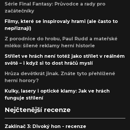
Série Final Fantasy: Průvodce a rady pro
začátečníky
Filmy, které se inspirovaly hrami (ale často to
nepřiznají)
Z porodnice do hrobu, Paul Rudd a mateřské
mléko: šílené reklamy herní historie
Střílet ve hrách není totéž jako střílet v reálném
světě – i když si to dost hráčů myslí
Hrůza devětkrát jinak. Znáte tyto přehlížené
herní horory?
Kulky, lasery i optické klamy: Jak ve hrách
funguje střílení
Nejčtenější recenze
Zaklínač 3: Divoký hon - recenze