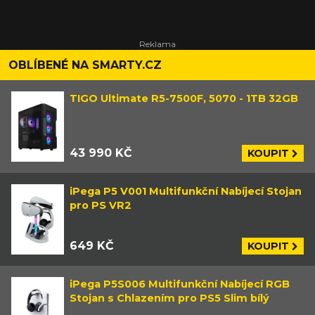
OBLÍBENÉ NA SMARTY.CZ
TIGO Ultimate R5-7500F, 5070 - 1TB 32GB
43 990 KČ
KOUPIT
iPega P5 V001 Multifunkční Nabíjecí Stojan
pro PS VR2
649 KČ
KOUPIT
iPega P5S006 Multifunkční Nabíjecí RGB
Stojan s Chlazením pro PS5 Slim bílý