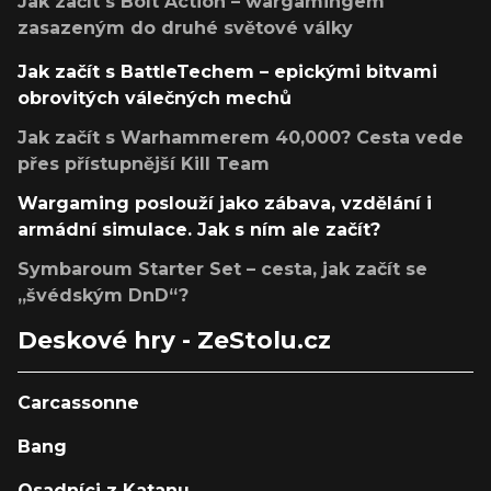
Jak začít s Bolt Action – wargamingem
zasazeným do druhé světové války
Jak začít s BattleTechem – epickými bitvami
obrovitých válečných mechů
Jak začít s Warhammerem 40,000? Cesta vede
přes přístupnější Kill Team
Wargaming poslouží jako zábava, vzdělání i
armádní simulace. Jak s ním ale začít?
Symbaroum Starter Set – cesta, jak začít se
„švédským DnD“?
Deskové hry - ZeStolu.cz
Carcassonne
Bang
Osadníci z Katanu