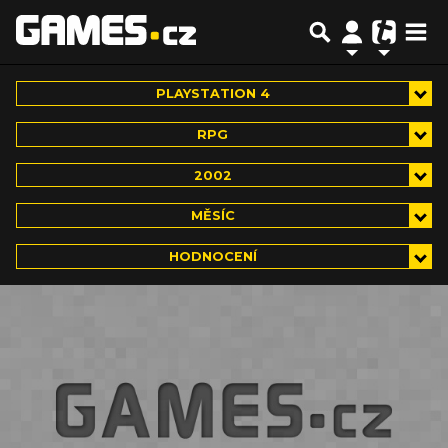
PLAYSTATION 4
RPG
2002
MĚSÍC
HODNOCENÍ