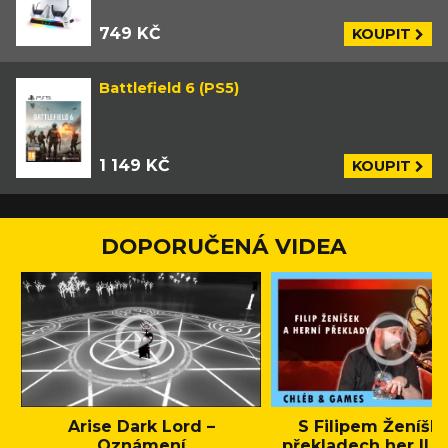
749 KČ
KOUPIT
Battlefield 6 (PS5)
1 149 KČ
KOUPIT
DOPORUČENÁ VIDEA
Arise Dark Lord –
S Filipem Ženíšk
Oznámení
překladech her || C