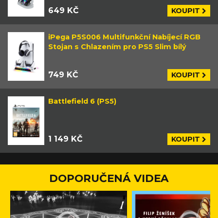
649 KČ
KOUPIT
iPega P5S006 Multifunkční Nabíjecí RGB
Stojan s Chlazením pro PS5 Slim bílý
749 KČ
KOUPIT
Battlefield 6 (PS5)
1 149 KČ
KOUPIT
DOPORUČENÁ VIDEA