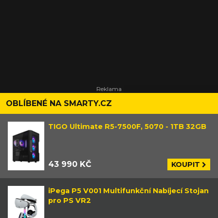
OBLÍBENÉ NA SMARTY.CZ
TIGO Ultimate R5-7500F, 5070 - 1TB 32GB
43 990 KČ
KOUPIT
iPega P5 V001 Multifunkční Nabíjecí Stojan
pro PS VR2