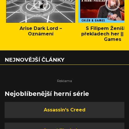
Arise Dark Lord –
S Filipem Ženíšk
Oznámení
překladech her || C
Games
NEJNOVĚJŠÍ ČLÁNKY
Nejoblíbenější herní série
Assassin's Creed