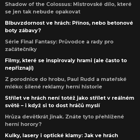
Shadow of the Colossus: Mistrovské dílo, které
se jen tak nebude opakovat
Blbuvzdornost ve hrách: Přínos, nebo betonové
boty zábavy?
Série Final Fantasy: Průvodce a rady pro
začátečníky
Filmy, které se inspirovaly hrami (ale často to
nepřiznají)
Z porodnice do hrobu, Paul Rudd a mateřské
mléko: šílené reklamy herní historie
Střílet ve hrách není totéž jako střílet v reálném
světě – i když si to dost hráčů myslí
Hrůza devětkrát jinak. Znáte tyto přehlížené
herní horory?
Kulky, lasery i optické klamy: Jak ve hrách