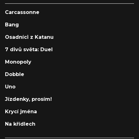
Carcassonne
Bang
Osadníci z Katanu
7 divů světa: Duel
Monopoly
Dobble
Uno
Jízdenky, prosím!
Krycí jména
Na křídlech