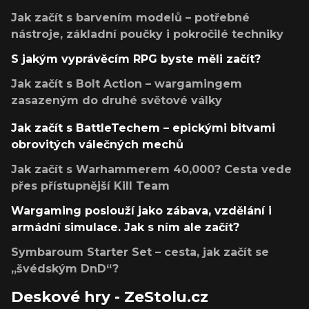
Jak začít s barvením modelů – potřebné
nástroje, základní poučky i pokročilé techniky
S jakým vyprávěcím RPG byste měli začít?
Jak začít s Bolt Action – wargamingem
zasazeným do druhé světové války
Jak začít s BattleTechem – epickými bitvami
obrovitých válečných mechů
Jak začít s Warhammerem 40,000? Cesta vede
přes přístupnější Kill Team
Wargaming poslouží jako zábava, vzdělání i
armádní simulace. Jak s ním ale začít?
Symbaroum Starter Set – cesta, jak začít se
„švédským DnD“?
Deskové hry - ZeStolu.cz