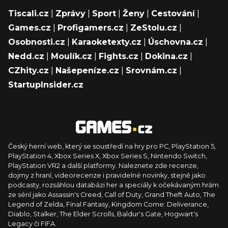
Tiscali.cz
|
Zprávy
|
Sport
|
Ženy
|
Cestování
|
Games.cz
|
Profigamers.cz
|
ZeStolu.cz
|
Osobnosti.cz
|
Karaoketexty.cz
|
Úschovna.cz
|
Nedd.cz
|
Moulík.cz
|
Fights.cz
|
Dokina.cz
|
CZhity.cz
|
Našepeníze.cz
|
Srovnám.cz
|
StartupInsider.cz
Český herní web, který se soustředí na hry pro PC, PlayStation 5,
PlayStation 4, Xbox Series X, Xbox Series S, Nintendo Switch,
PlayStation VR2 a další platformy. Naleznete zde recenze,
dojmy z hraní, videorecenze i pravidelné novinky, stejně jako
podcasty, rozsáhlou databázi her a speciály k očekávaným hrám
ze sérií jako Assassin's Creed, Call of Duty, Grand Theft Auto, The
Legend of Zelda, Final Fantasy, Kingdom Come: Deliverance,
Diablo, Stalker, The Elder Scrolls, Baldur's Gate, Hogwart's
Legacy či FIFA.