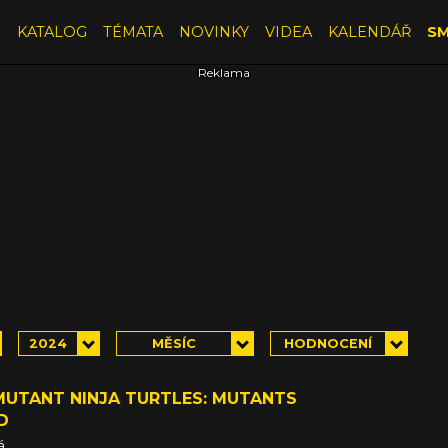
E
KATALOG
TÉMATA
NOVINKY
VIDEA
KALENDÁŘ
SM
2024
MĚSÍC
HODNOCENÍ
MUTANT NINJA TURTLES: MUTANTS
D
á