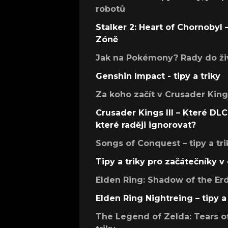
robotů
Stalker 2: Heart of Chornobyl – 
Zóně
Jak na Pokémony? Rady do živ
Genshin Impact - tipy a triky
Za koho začít v Crusader Kings
Crusader Kings III – Které DLC 
které raději ignorovat?
Songs of Conquest – tipy a tri
Tipy a triky pro začátečníky 
Elden Ring: Shadow of the Erdt
Elden Ring Nightreing – tipy a 
The Legend of Zelda: Tears of