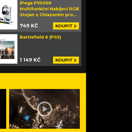
iPega P5S006
Multifunkční Nabíjecí RGB
Stojan s Chlazením pro
PS5 Slim bílý
749 KČ
KOUPIT
Battlefield 6 (PS5)
1 149 KČ
KOUPIT