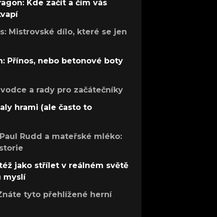
ragon: Kde začít a čím vás
kvapí
: Mistrovské dílo, které se jen
: Přínos, nebo betonové boty
růvodce a rady pro začátečníky
aly hrami (ale často to
 Paul Rudd a mateřské mléko:
storie
též jako střílet v reálném světě
ů myslí
Znáte tyto přehlížené herní