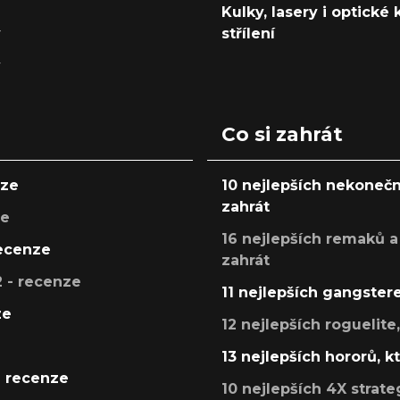
Kulky, lasery i optické
y
střílení
y
Co si zahrát
nze
10 nejlepších nekonečn
zahrát
ze
16 nejlepších remaků a
recenze
zahrát
 - recenze
11 nejlepších gangstere
ze
12 nejlepších roguelite
13 nejlepších hororů, k
- recenze
10 nejlepších 4X strate