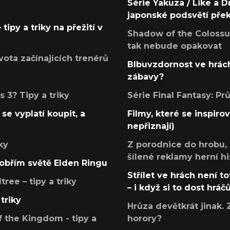
Série Yakuza / Like a D
japonské podsvětí pře
tipy a triky na přežití v
Shadow of the Colossus
tak nebude opakovat
ota začínajících trenérů
Blbuvzdornost ve hrách
zábavy?
 3? Tipy a triky
Série Final Fantasy: P
se vyplatí koupit, a
Filmy, které se inspirov
nepřiznají)
ky
Z porodnice do hrobu,
šílené reklamy herní hi
v obřím světě Elden Ringu
Střílet ve hrách není to
ree – tipy a triky
– i když si to dost hráč
triky
Hrůza devětkrát jinak. 
 the Kingdom - tipy a
horory?