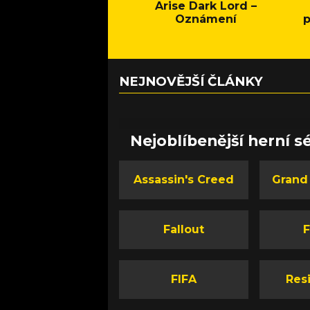
Arise Dark Lord –
Oznámení
p
NEJNOVĚJŠÍ ČLÁNKY
Nejoblíbenější herní sé
Assassin's Creed
Grand
Fallout
F
FIFA
Resi