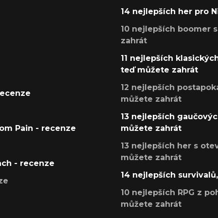
14 nejlepších her pro 
10 nejlepších boomer s
zahrát
11 nejlepších klasickýc
teď můžete zahrát
12 nejlepších postapoka
recenze
můžete zahrát
13 nejlepších gaučových
tom Pain - recenze
můžete zahrát
13 nejlepších her s ot
můžete zahrát
ach - recenze
14 nejlepších survivalů
ze
10 nejlepších RPG z poh
můžete zahrát