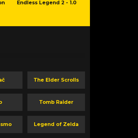
on
Endless Legend 2 - 1.0
Mafia: The Old Co
Man of Honor Ga
ač
The Elder Scrolls
o
Tomb Raider
ismo
Legend of Zelda