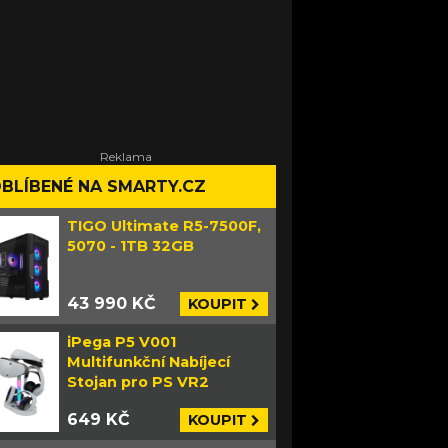
BLÍBENÉ NA SMARTY.CZ
TIGO Ultimate R5-7500F,
5070 - 1TB 32GB
43 990 KČ
KOUPIT
iPega P5 V001
Multifunkční Nabíjecí
Stojan pro PS VR2
649 KČ
KOUPIT