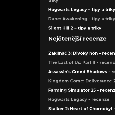
triky
Hogwarts Legacy – tipy a trik
Dune: Awakening - tipy a trik
Silent Hill 2 – tipy a triky
Nejčtenější recenze
Zaklínač 3: Divoký hon - rece
The Last of Us: Part II - recen
Assassin's Creed Shadows - 
Kingdom Come: Deliverance 2
Farming Simulator 25 - recen
Hogwarts Legacy - recenze
Stalker 2: Heart of Chornobyl 