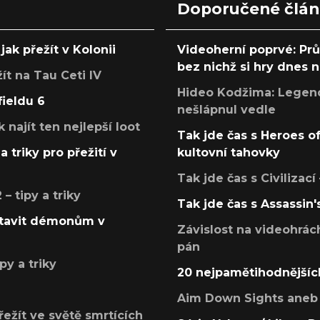
Doporučené člá
jak přežít v Kolonii
Videoherní poprvé: Pr
bez nichž si hry dnes
žít na Tau Ceti IV
Hideo Kodžima: Legendá
fieldu 6
nešlápnul vedle
k najít ten nejlepší loot
Tak jde čas s Heroes o
a triky pro přežití v
kultovní tahovky
Tak jde čas s Civilizací
 tipy a triky
Tak jde čas s Assassin'
postavit démonům v
Závislost na videohrác
pán
py a triky
20 nejpamětihodnějšíc
Aim Down Sights aneb 
přežít ve světě smrtících