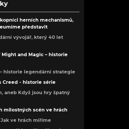
nky
ůkopníci herních mechanismů,
 neumíme představit
rní vývojář, který 40 let
f Might and Magic – historie
 – historie legendární strategie
s Creed - historie série
h, aneb Když jsou hry špatný
h milostných scén ve hrách
Jak ve hrách míříme