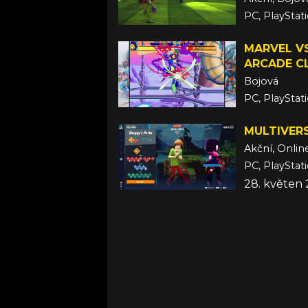
PC, PlayStat
18. říjen 20
MARVEL VS
ARCADE C
Bojová
PC, PlayStat
12. září 202
MULTIVER
Akční, Onlin
PC, PlayStat
28. květen