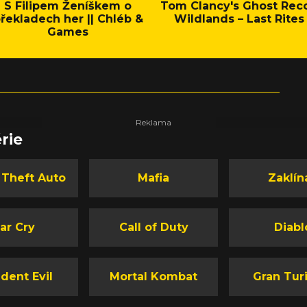
S Filipem Ženíškem o
Tom Clancy's Ghost Rec
řekladech her || Chléb &
Wildlands – Last Rites
Games
rie
 Theft Auto
Mafia
Zaklín
ar Cry
Call of Duty
Diabl
dent Evil
Mortal Kombat
Gran Tur