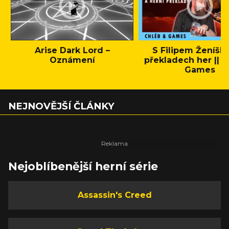
Arise Dark Lord –
S Filipem Ženíšk
Oznámení
překladech her || C
Games
NEJNOVĚJŠÍ ČLÁNKY
Nejoblíbenější herní série
Assassin's Creed