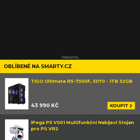
OBLÍBENÉ NA SMARTY.CZ
TIGO Ultimate R5-7500F, 5070 - 1TB 32GB
43 990 KČ
KOUPIT
iPega P5 V001 Multifunkční Nabíjecí Stojan
pro PS VR2