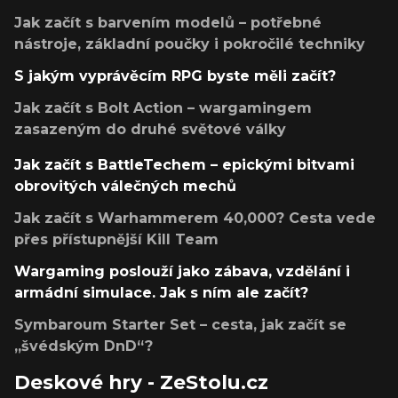
Jak začít s barvením modelů – potřebné
nástroje, základní poučky i pokročilé techniky
S jakým vyprávěcím RPG byste měli začít?
Jak začít s Bolt Action – wargamingem
zasazeným do druhé světové války
Jak začít s BattleTechem – epickými bitvami
obrovitých válečných mechů
Jak začít s Warhammerem 40,000? Cesta vede
přes přístupnější Kill Team
Wargaming poslouží jako zábava, vzdělání i
armádní simulace. Jak s ním ale začít?
Symbaroum Starter Set – cesta, jak začít se
„švédským DnD“?
Deskové hry - ZeStolu.cz