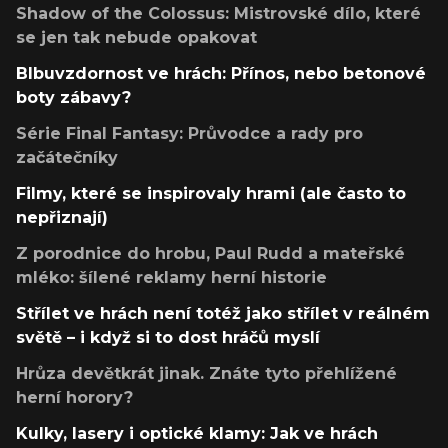
Shadow of the Colossus: Mistrovské dílo, které
se jen tak nebude opakovat
Blbuvzdornost ve hrách: Přínos, nebo betonové
boty zábavy?
Série Final Fantasy: Průvodce a rady pro
začátečníky
Filmy, které se inspirovaly hrami (ale často to
nepřiznají)
Z porodnice do hrobu, Paul Rudd a mateřské
mléko: šílené reklamy herní historie
Střílet ve hrách není totéž jako střílet v reálném
světě – i když si to dost hráčů myslí
Hrůza devětkrát jinak. Znáte tyto přehlížené
herní horory?
Kulky, lasery i optické klamy: Jak ve hrách