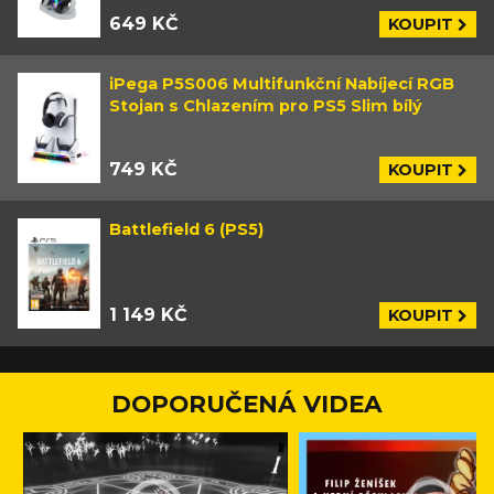
649 KČ
KOUPIT
iPega P5S006 Multifunkční Nabíjecí RGB
Stojan s Chlazením pro PS5 Slim bílý
749 KČ
KOUPIT
Battlefield 6 (PS5)
1 149 KČ
KOUPIT
DOPORUČENÁ VIDEA