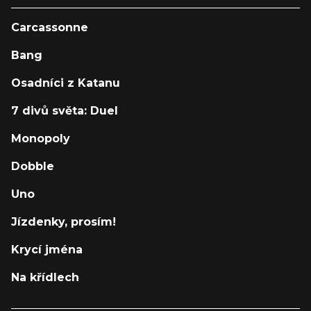
Carcassonne
Bang
Osadníci z Katanu
7 divů světa: Duel
Monopoly
Dobble
Uno
Jízdenky, prosím!
Krycí jména
Na křídlech