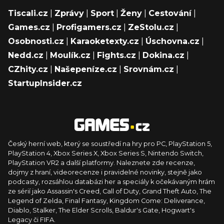
Tiscali.cz
|
Zprávy
|
Sport
|
Ženy
|
Cestování
|
Games.cz
|
Profigamers.cz
|
ZeStolu.cz
|
Osobnosti.cz
|
Karaoketexty.cz
|
Úschovna.cz
|
Nedd.cz
|
Moulík.cz
|
Fights.cz
|
Dokina.cz
|
CZhity.cz
|
Našepeníze.cz
|
Srovnám.cz
|
StartupInsider.cz
Český herní web, který se soustředí na hry pro PC, PlayStation 5,
PlayStation 4, Xbox Series X, Xbox Series S, Nintendo Switch,
PlayStation VR2 a další platformy. Naleznete zde recenze,
dojmy z hraní, videorecenze i pravidelné novinky, stejně jako
podcasty, rozsáhlou databázi her a speciály k očekávaným hrám
ze sérií jako Assassin's Creed, Call of Duty, Grand Theft Auto, The
Legend of Zelda, Final Fantasy, Kingdom Come: Deliverance,
Diablo, Stalker, The Elder Scrolls, Baldur's Gate, Hogwart's
Legacy či FIFA.