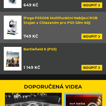
649 KČ
KOUPIT
iPega P5S006 Multifunkční Nabíjecí RGB
Stojan s Chlazením pro PS5 Slim bílý
749 KČ
KOUPIT
Battlefield 6 (PS5)
1 149 KČ
KOUPIT
DOPORUČENÁ VIDEA