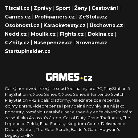
Tiscali.cz
|
Zprávy
|
Sport
|
Ženy
|
Cestování
|
Games.cz
|
Profigamers.cz
|
ZeStolu.cz
|
Osobnosti.cz
|
Karaoketexty.cz
|
Úschovna.cz
|
Nedd.cz
|
Moulík.cz
|
Fights.cz
|
Dokina.cz
|
CZhity.cz
|
Našepeníze.cz
|
Srovnám.cz
|
StartupInsider.cz
Český herní web, který se soustředí na hry pro PC, PlayStation 5,
PlayStation 4, Xbox Series X, Xbox Series S, Nintendo Switch,
PlayStation VR2 a další platformy. Naleznete zde recenze,
dojmy z hraní, videorecenze i pravidelné novinky, stejně jako
podcasty, rozsáhlou databázi her a speciály k očekávaným hrám
ze sérií jako Assassin's Creed, Call of Duty, Grand Theft Auto, The
Legend of Zelda, Final Fantasy, Kingdom Come: Deliverance,
Diablo, Stalker, The Elder Scrolls, Baldur's Gate, Hogwart's
Legacy či FIFA.