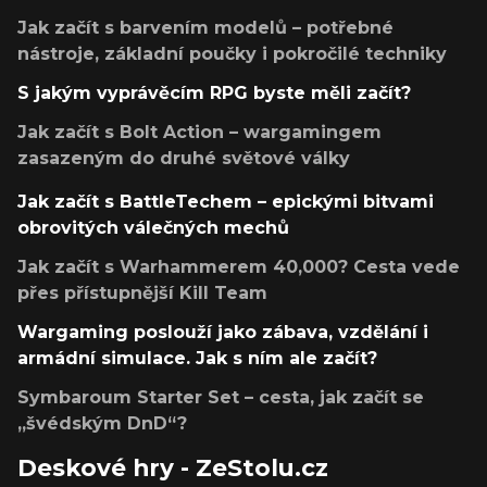
Jak začít s barvením modelů – potřebné
nástroje, základní poučky i pokročilé techniky
S jakým vyprávěcím RPG byste měli začít?
Jak začít s Bolt Action – wargamingem
zasazeným do druhé světové války
Jak začít s BattleTechem – epickými bitvami
obrovitých válečných mechů
Jak začít s Warhammerem 40,000? Cesta vede
přes přístupnější Kill Team
Wargaming poslouží jako zábava, vzdělání i
armádní simulace. Jak s ním ale začít?
Symbaroum Starter Set – cesta, jak začít se
„švédským DnD“?
Deskové hry - ZeStolu.cz