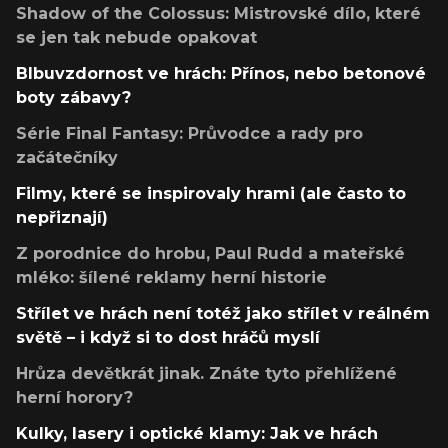
Shadow of the Colossus: Mistrovské dílo, které
se jen tak nebude opakovat
Blbuvzdornost ve hrách: Přínos, nebo betonové
boty zábavy?
Série Final Fantasy: Průvodce a rady pro
začátečníky
Filmy, které se inspirovaly hrami (ale často to
nepřiznají)
Z porodnice do hrobu, Paul Rudd a mateřské
mléko: šílené reklamy herní historie
Střílet ve hrách není totéž jako střílet v reálném
světě – i když si to dost hráčů myslí
Hrůza devětkrát jinak. Znáte tyto přehlížené
herní horory?
Kulky, lasery i optické klamy: Jak ve hrách