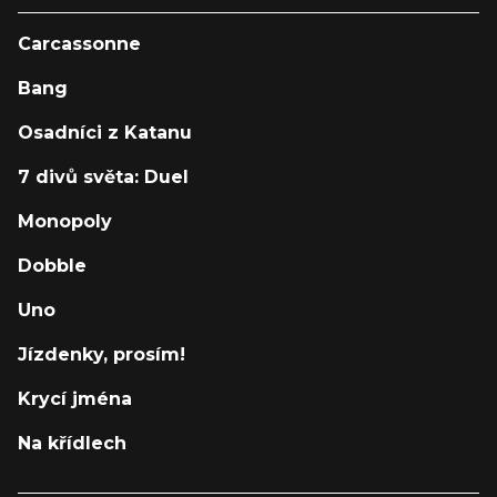
Carcassonne
Bang
Osadníci z Katanu
7 divů světa: Duel
Monopoly
Dobble
Uno
Jízdenky, prosím!
Krycí jména
Na křídlech