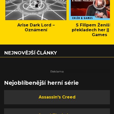
Arise Dark Lord –
S Filipem Ženíšk
Oznámení
překladech her || C
Games
NEJNOVĚJŠÍ ČLÁNKY
Nejoblíbenější herní série
Assassin's Creed