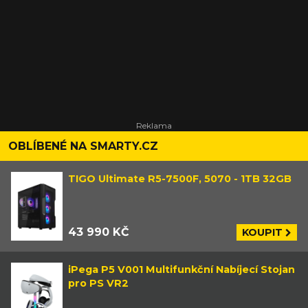
OBLÍBENÉ NA SMARTY.CZ
TIGO Ultimate R5-7500F, 5070 - 1TB 32GB
43 990 KČ
KOUPIT
iPega P5 V001 Multifunkční Nabíjecí Stojan
pro PS VR2