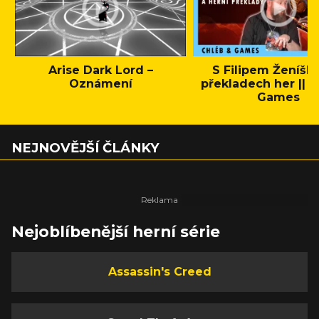
Arise Dark Lord –
S Filipem Ženíšk
Oznámení
překladech her || C
Games
NEJNOVĚJŠÍ ČLÁNKY
Nejoblíbenější herní série
Assassin's Creed