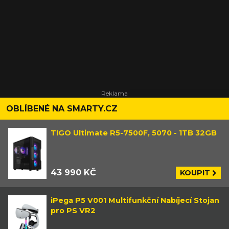
OBLÍBENÉ NA SMARTY.CZ
TIGO Ultimate R5-7500F, 5070 - 1TB 32GB
43 990 KČ
KOUPIT
iPega P5 V001 Multifunkční Nabíjecí Stojan
pro PS VR2