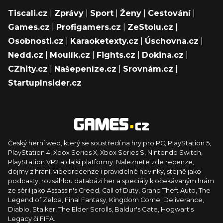
Tiscali.cz
|
Zprávy
|
Sport
|
Ženy
|
Cestování
|
Games.cz
|
Profigamers.cz
|
ZeStolu.cz
|
Osobnosti.cz
|
Karaoketexty.cz
|
Úschovna.cz
|
Nedd.cz
|
Moulík.cz
|
Fights.cz
|
Dokina.cz
|
CZhity.cz
|
Našepeníze.cz
|
Srovnám.cz
|
StartupInsider.cz
Český herní web, který se soustředí na hry pro PC, PlayStation 5,
PlayStation 4, Xbox Series X, Xbox Series S, Nintendo Switch,
PlayStation VR2 a další platformy. Naleznete zde recenze,
dojmy z hraní, videorecenze i pravidelné novinky, stejně jako
podcasty, rozsáhlou databázi her a speciály k očekávaným hrám
ze sérií jako Assassin's Creed, Call of Duty, Grand Theft Auto, The
Legend of Zelda, Final Fantasy, Kingdom Come: Deliverance,
Diablo, Stalker, The Elder Scrolls, Baldur's Gate, Hogwart's
Legacy či FIFA.