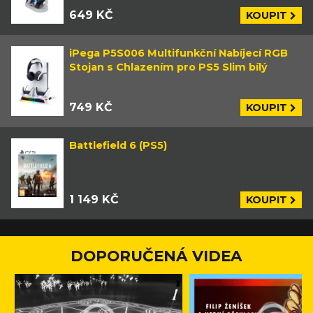
649 KČ
KOUPIT
iPega P5S006 Multifunkční Nabíjecí RGB
Stojan s Chlazením pro PS5 Slim bílý
749 KČ
KOUPIT
Battlefield 6 (PS5)
1 149 KČ
KOUPIT
DOPORUČENÁ VIDEA