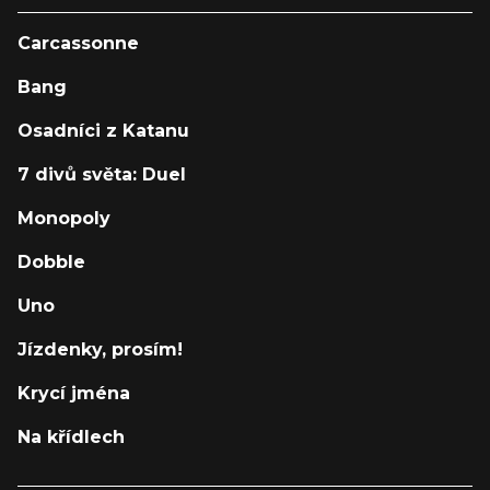
Carcassonne
Bang
Osadníci z Katanu
7 divů světa: Duel
Monopoly
Dobble
Uno
Jízdenky, prosím!
Krycí jména
Na křídlech