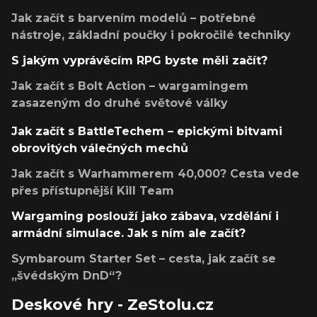
Jak začít s barvením modelů – potřebné
nástroje, základní poučky i pokročilé techniky
S jakým vyprávěcím RPG byste měli začít?
Jak začít s Bolt Action – wargamingem
zasazeným do druhé světové války
Jak začít s BattleTechem – epickými bitvami
obrovitých válečných mechů
Jak začít s Warhammerem 40,000? Cesta vede
přes přístupnější Kill Team
Wargaming poslouží jako zábava, vzdělání i
armádní simulace. Jak s ním ale začít?
Symbaroum Starter Set – cesta, jak začít se
„švédským DnD“?
Deskové hry - ZeStolu.cz