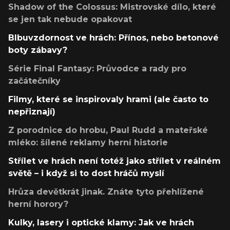
Shadow of the Colossus: Mistrovské dílo, které
se jen tak nebude opakovat
Blbuvzdornost ve hrách: Přínos, nebo betonové
boty zábavy?
Série Final Fantasy: Průvodce a rady pro
začátečníky
Filmy, které se inspirovaly hrami (ale často to
nepřiznají)
Z porodnice do hrobu, Paul Rudd a mateřské
mléko: šílené reklamy herní historie
Střílet ve hrách není totéž jako střílet v reálném
světě – i když si to dost hráčů myslí
Hrůza devětkrát jinak. Znáte tyto přehlížené
herní horory?
Kulky, lasery i optické klamy: Jak ve hrách