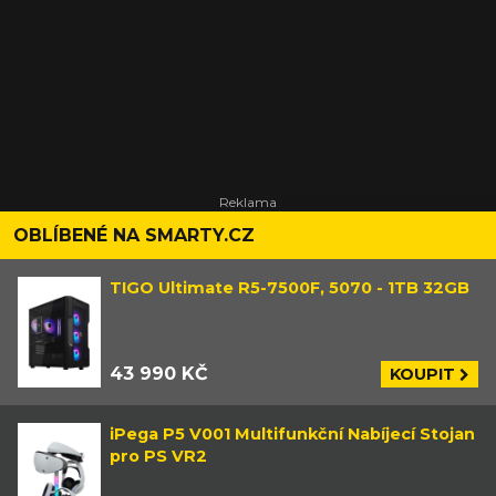
OBLÍBENÉ NA SMARTY.CZ
TIGO Ultimate R5-7500F, 5070 - 1TB 32GB
43 990 KČ
KOUPIT
iPega P5 V001 Multifunkční Nabíjecí Stojan
pro PS VR2