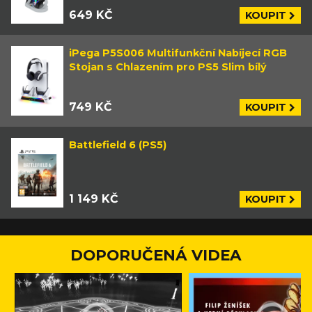
649 KČ
KOUPIT
iPega P5S006 Multifunkční Nabíjecí RGB
Stojan s Chlazením pro PS5 Slim bílý
749 KČ
KOUPIT
Battlefield 6 (PS5)
1 149 KČ
KOUPIT
DOPORUČENÁ VIDEA