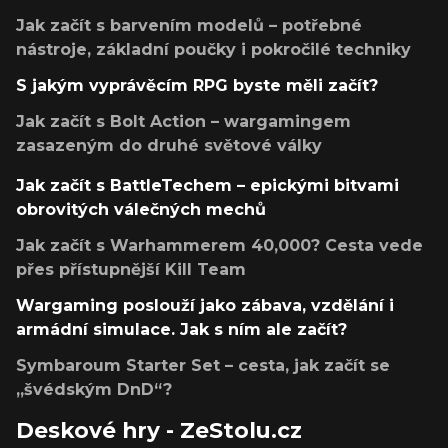
Jak začít s barvením modelů – potřebné
nástroje, základní poučky i pokročilé techniky
S jakým vyprávěcím RPG byste měli začít?
Jak začít s Bolt Action – wargamingem
zasazeným do druhé světové války
Jak začít s BattleTechem – epickými bitvami
obrovitých válečných mechů
Jak začít s Warhammerem 40,000? Cesta vede
přes přístupnější Kill Team
Wargaming poslouží jako zábava, vzdělání i
armádní simulace. Jak s ním ale začít?
Symbaroum Starter Set – cesta, jak začít se
„švédským DnD“?
Deskové hry - ZeStolu.cz