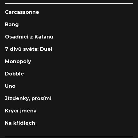
Carcassonne
Bang
Osadníci z Katanu
7 divů světa: Duel
Monopoly
Dobble
Uno
Jízdenky, prosím!
Krycí jména
Na křídlech