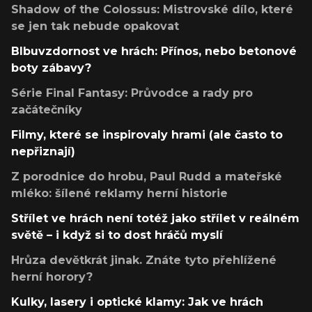
Shadow of the Colossus: Mistrovské dílo, které
se jen tak nebude opakovat
Blbuvzdornost ve hrách: Přínos, nebo betonové
boty zábavy?
Série Final Fantasy: Průvodce a rady pro
začátečníky
Filmy, které se inspirovaly hrami (ale často to
nepřiznají)
Z porodnice do hrobu, Paul Rudd a mateřské
mléko: šílené reklamy herní historie
Střílet ve hrách není totéž jako střílet v reálném
světě – i když si to dost hráčů myslí
Hrůza devětkrát jinak. Znáte tyto přehlížené
herní horory?
Kulky, lasery i optické klamy: Jak ve hrách