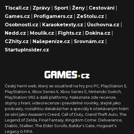
Tiscali.cz
|
Zprávy
|
Sport
|
Ženy
|
Cestování
|
Games.cz
|
Profigamers.cz
|
ZeStolu.cz
|
Osobnosti.cz
|
Karaoketexty.cz
|
Úschovna.cz
|
Nedd.cz
|
Moulík.cz
|
Fights.cz
|
Dokina.cz
|
CZhity.cz
|
Našepeníze.cz
|
Srovnám.cz
|
StartupInsider.cz
Český herní web, který se soustředí na hry pro PC, PlayStation 5,
PlayStation 4, Xbox Series X, Xbox Series S, Nintendo Switch,
PlayStation VR2 a další platformy. Naleznete zde recenze,
dojmy z hraní, videorecenze i pravidelné novinky, stejně jako
podcasty, rozsáhlou databázi her a speciály k očekávaným hrám
ze sérií jako Assassin's Creed, Call of Duty, Grand Theft Auto, The
Legend of Zelda, Final Fantasy, Kingdom Come: Deliverance,
Diablo, Stalker, The Elder Scrolls, Baldur's Gate, Hogwart's
Legacy či FIFA.