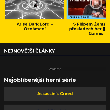
Arise Dark Lord –
S Filipem Ženíšk
Oznámení
překladech her || C
Games
NEJNOVĚJŠÍ ČLÁNKY
Nejoblíbenější herní série
Assassin's Creed