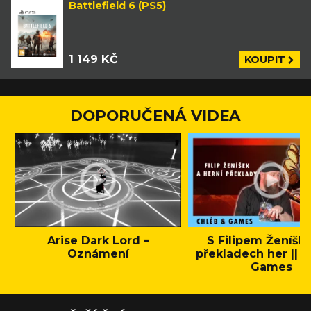
Battlefield 6 (PS5)
1 149 KČ
KOUPIT
DOPORUČENÁ VIDEA
Arise Dark Lord –
S Filipem Ženíšk
Oznámení
překladech her || C
Games