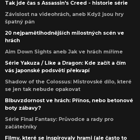
Tak jde čas s Assassin's Creed - historie série
Závislost na videohrách, aneb Když jsou hry
špatný pán
20 nejpamětihodnějších milostných scén ve
hrách
Aim Down Sights aneb Jak ve hrách míříme
Série Yakuza / Like a Dragon: Kde začít a čím
vás japonské podsvětí překvapí
Shadow of the Colossus: Mistrovské dílo, které
se jen tak nebude opakovat
Blbuvzdornost ve hrách: Přínos, nebo betonové
boty zábavy?
Série Final Fantasy: Průvodce a rady pro
začátečníky
Filmy, které se inspirovaly hrami (ale často to