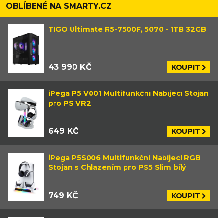
OBLÍBENÉ NA SMARTY.CZ
TIGO Ultimate R5-7500F, 5070 - 1TB 32GB
43 990 KČ
KOUPIT
iPega P5 V001 Multifunkční Nabíjecí Stojan
pro PS VR2
649 KČ
KOUPIT
iPega P5S006 Multifunkční Nabíjecí RGB
Stojan s Chlazením pro PS5 Slim bílý
749 KČ
KOUPIT