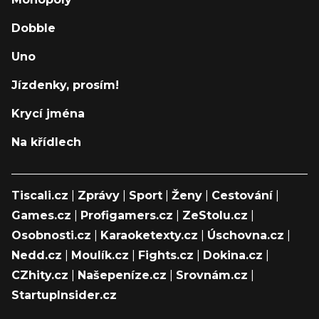
Dobble
Uno
Jízdenky, prosím!
Krycí jména
Na křídlech
Tiscali.cz
|
Zprávy
|
Sport
|
Ženy
|
Cestování
|
Games.cz
|
Profigamers.cz
|
ZeStolu.cz
|
Osobnosti.cz
|
Karaoketexty.cz
|
Úschovna.cz
|
Nedd.cz
|
Moulík.cz
|
Fights.cz
|
Dokina.cz
|
CZhity.cz
|
Našepeníze.cz
|
Srovnám.cz
|
StartupInsider.cz