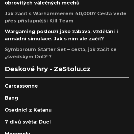
obrovitých válečných mechů
Jak začít s Warhammerem 40,000? Cesta vede
přes přístupnější Kill Team
Wargaming poslouží jako zábava, vzdělání i
armádní simulace. Jak s ním ale začít?
Symbaroum Starter Set – cesta, jak začít se
„švédským DnD“?
Deskové hry - ZeStolu.cz
Carcassonne
Bang
Osadníci z Katanu
7 divů světa: Duel
Monopoly