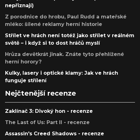
nepřiznají)
Z porodnice do hrobu, Paul Rudd a mateřské
mléko: šílené reklamy herní historie
Střílet ve hrách není totéž jako střílet v reálném
světě – i když si to dost hráčů myslí
Hrůza devětkrát jinak. Znáte tyto přehlížené
herní horory?
Kulky, lasery i optické klamy: Jak ve hrách
funguje střílení
Nejčtenější recenze
Zaklínač 3: Divoký hon - recenze
The Last of Us: Part II - recenze
Assassin's Creed Shadows - recenze