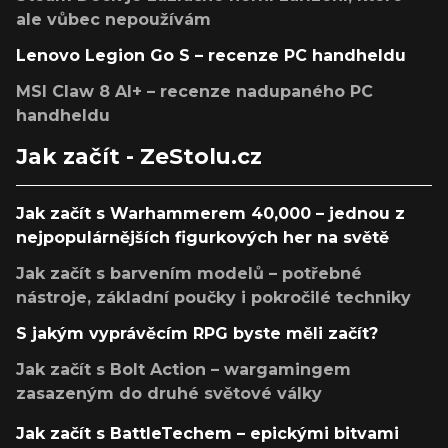
ale vůbec nepoužívám
Lenovo Legion Go S – recenze PC handheldu
MSI Claw 8 AI+ – recenze nadupaného PC
handheldu
Jak začít - ZeStolu.cz
Jak začít s Warhammerem 40,000 – jednou z
nejpopulárnějších figurkových her na světě
Jak začít s barvením modelů – potřebné
nástroje, základní poučky i pokročilé techniky
S jakým vyprávěcím RPG byste měli začít?
Jak začít s Bolt Action – wargamingem
zasazeným do druhé světové války
Jak začít s BattleTechem – epickými bitvami