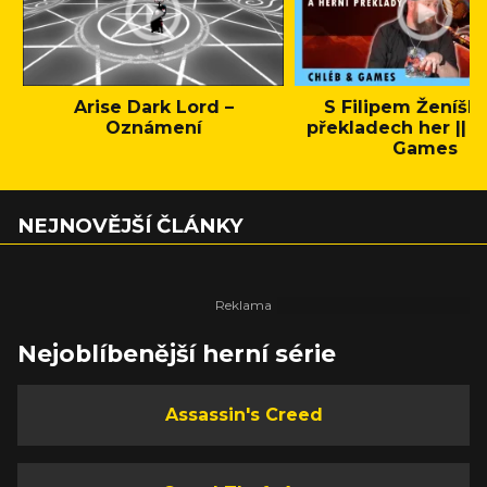
Arise Dark Lord –
S Filipem Ženíšk
Oznámení
překladech her || C
Games
NEJNOVĚJŠÍ ČLÁNKY
Nejoblíbenější herní série
Assassin's Creed