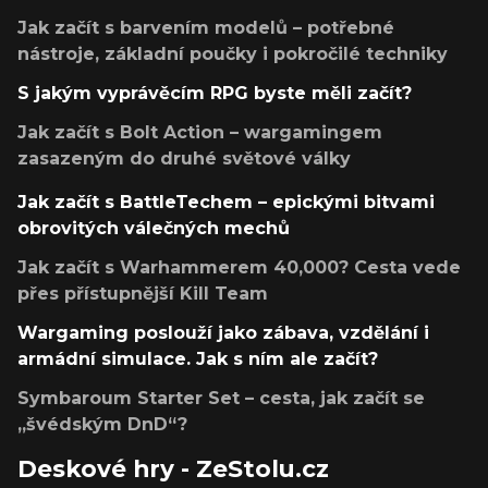
Jak začít s barvením modelů – potřebné
nástroje, základní poučky i pokročilé techniky
S jakým vyprávěcím RPG byste měli začít?
Jak začít s Bolt Action – wargamingem
zasazeným do druhé světové války
Jak začít s BattleTechem – epickými bitvami
obrovitých válečných mechů
Jak začít s Warhammerem 40,000? Cesta vede
přes přístupnější Kill Team
Wargaming poslouží jako zábava, vzdělání i
armádní simulace. Jak s ním ale začít?
Symbaroum Starter Set – cesta, jak začít se
„švédským DnD“?
Deskové hry - ZeStolu.cz