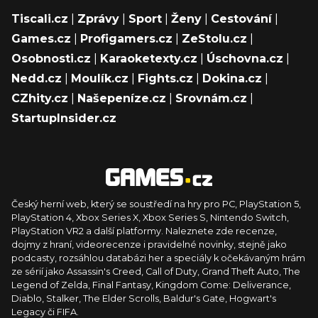
Tiscali.cz
|
Zprávy
|
Sport
|
Ženy
|
Cestování
|
Games.cz
|
Profigamers.cz
|
ZeStolu.cz
|
Osobnosti.cz
|
Karaoketexty.cz
|
Úschovna.cz
|
Nedd.cz
|
Moulík.cz
|
Fights.cz
|
Dokina.cz
|
CZhity.cz
|
Našepeníze.cz
|
Srovnám.cz
|
StartupInsider.cz
Český herní web, který se soustředí na hry pro PC, PlayStation 5,
PlayStation 4, Xbox Series X, Xbox Series S, Nintendo Switch,
PlayStation VR2 a další platformy. Naleznete zde recenze,
dojmy z hraní, videorecenze i pravidelné novinky, stejně jako
podcasty, rozsáhlou databázi her a speciály k očekávaným hrám
ze sérií jako Assassin's Creed, Call of Duty, Grand Theft Auto, The
Legend of Zelda, Final Fantasy, Kingdom Come: Deliverance,
Diablo, Stalker, The Elder Scrolls, Baldur's Gate, Hogwart's
Legacy či FIFA.