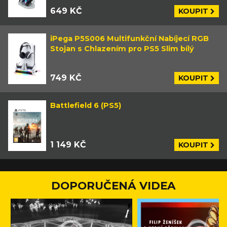
649 KČ
KOUPIT
iPega P5S006 Multifunkční Nabíjecí RGB
Stojan s Chlazením pro PS5 Slim bílý
749 KČ
KOUPIT
Battlefield 6 (PS5)
1 149 KČ
KOUPIT
DOPORUČENÁ VIDEA