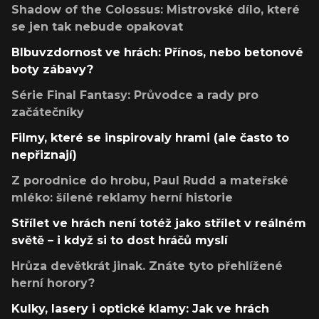
Shadow of the Colossus: Mistrovské dílo, které
se jen tak nebude opakovat
Blbuvzdornost ve hrách: Přínos, nebo betonové
boty zábavy?
Série Final Fantasy: Průvodce a rady pro
začátečníky
Filmy, které se inspirovaly hrami (ale často to
nepřiznají)
Z porodnice do hrobu, Paul Rudd a mateřské
mléko: šílené reklamy herní historie
Střílet ve hrách není totéž jako střílet v reálném
světě – i když si to dost hráčů myslí
Hrůza devětkrát jinak. Znáte tyto přehlížené
herní horory?
Kulky, lasery i optické klamy: Jak ve hrách