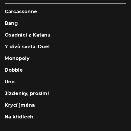
Carcassonne
Bang
Osadníci z Katanu
7 divů světa: Duel
Monopoly
Dobble
Uno
Jízdenky, prosím!
Krycí jména
Na křídlech