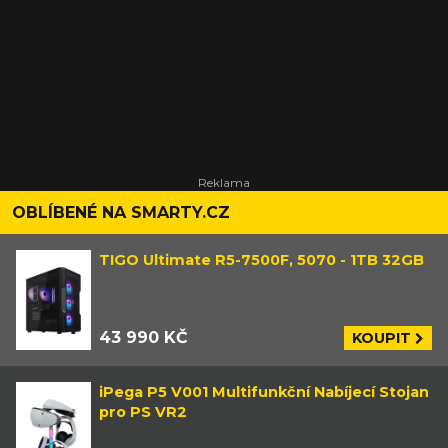
OBLÍBENÉ NA SMARTY.CZ
TIGO Ultimate R5-7500F, 5070 - 1TB 32GB
43 990 KČ
KOUPIT
iPega P5 V001 Multifunkční Nabíjecí Stojan
pro PS VR2