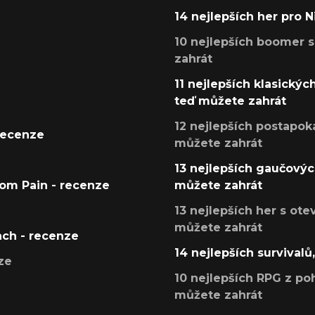
14 nejlepších her pro 
10 nejlepších boomer s
zahrát
11 nejlepších klasickýc
teď můžete zahrát
12 nejlepších postapoka
recenze
můžete zahrát
13 nejlepších gaučových
tom Pain - recenze
můžete zahrát
13 nejlepších her s ot
můžete zahrát
ach - recenze
14 nejlepších survivalů
ze
10 nejlepších RPG z poh
můžete zahrát