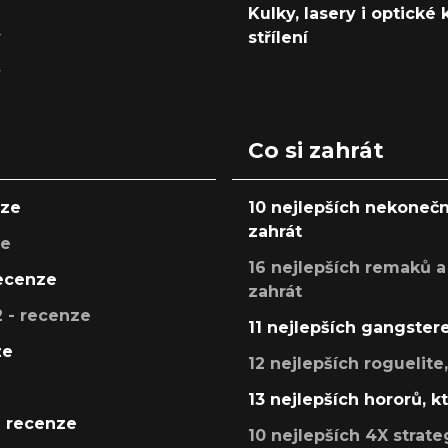
Kulky, lasery i optické
y
střílení
y
Co si zahrát
nze
10 nejlepších nekonečn
zahrát
ze
16 nejlepších remaků a
recenze
zahrát
 - recenze
11 nejlepších gangstere
ze
12 nejlepších roguelite
13 nejlepších hororů, k
- recenze
10 nejlepších 4X strate