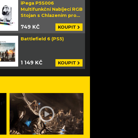
iPega P5S006
Multifunkční Nabíjecí RGB
Stojan s Chlazením pro
PS5 Slim bílý
749 KČ
KOUPIT
Battlefield 6 (PS5)
1 149 KČ
KOUPIT