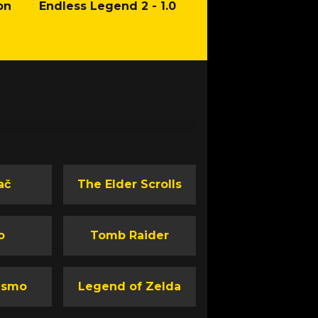
on
Endless Legend 2 - 1.0
Mafia: The Old Co
Man of Honor Ga
ač
The Elder Scrolls
o
Tomb Raider
ismo
Legend of Zelda