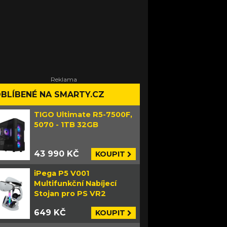
BLÍBENÉ NA SMARTY.CZ
TIGO Ultimate R5-7500F,
5070 - 1TB 32GB
43 990 KČ
KOUPIT
iPega P5 V001
Multifunkční Nabíjecí
Stojan pro PS VR2
649 KČ
KOUPIT