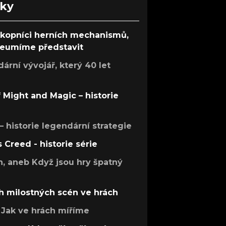
nky
ůkopníci herních mechanismů,
 neumíme představit
rní vývojář, který 40 let
f Might and Magic – historie
 – historie legendární strategie
s Creed - historie série
h, aneb Když jsou hry špatný
h milostných scén ve hrách
Jak ve hrách míříme