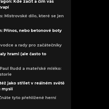
ragon: Kde začít a čím vás
kvapí
: Mistrovské dílo, které se jen
: Přínos, nebo betonové boty
růvodce a rady pro začátečníky
aly hrami (ale často to
 Paul Rudd a mateřské mléko:
storie
též jako střílet v reálném světě
ů myslí
Znáte tyto přehlížené herní