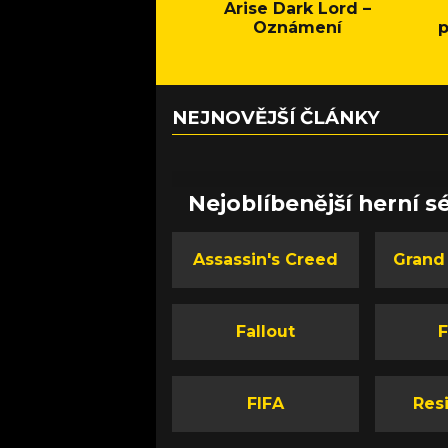
Arise Dark Lord –
Oznámení
p
NEJNOVĚJŠÍ ČLÁNKY
Nejoblíbenější herní sé
Assassin's Creed
Grand
Fallout
F
FIFA
Resi