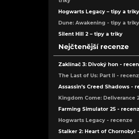
triky
Hogwarts Legacy – tipy a trik
Dune: Awakening - tipy a trik
Silent Hill 2 – tipy a triky
Nejčtenější recenze
Zaklínač 3: Divoký hon - rece
The Last of Us: Part II - recen
Assassin's Creed Shadows - 
Kingdom Come: Deliverance 2
Farming Simulator 25 - recen
Hogwarts Legacy - recenze
Stalker 2: Heart of Chornobyl 