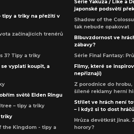
Série Yakuza / Like a D
japonské podsvětí pře
tipy a triky na přežití v
Shadow of the Colossus
tak nebude opakovat
ota začínajících trenérů
Blbuvzdornost ve hrách
zábavy?
 3? Tipy a triky
Série Final Fantasy: P
se vyplatí koupit, a
Filmy, které se inspirov
nepřiznají)
ky
Z porodnice do hrobu,
šílené reklamy herní hi
v obřím světě Elden Ringu
Střílet ve hrách není to
ree – tipy a triky
– i když si to dost hráč
triky
Hrůza devětkrát jinak. 
 the Kingdom - tipy a
horory?