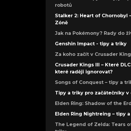
robotů
Stalker 2: Heart of Chornobyl – 
Zóně
Jak na Pokémony? Rady do živ
Genshin Impact - tipy a triky
Za koho začít v Crusader Kings
Crusader Kings III – Které DLC 
které raději ignorovat?
Songs of Conquest – tipy a tri
Tipy a triky pro začátečníky 
Elden Ring: Shadow of the Erdt
Elden Ring Nightreing – tipy a 
The Legend of Zelda: Tears of