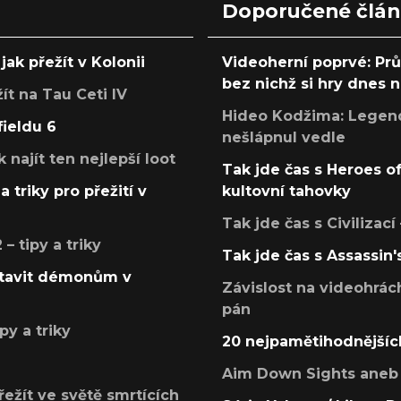
Doporučené člá
jak přežít v Kolonii
Videoherní poprvé: Pr
bez nichž si hry dnes
žít na Tau Ceti IV
Hideo Kodžima: Legendá
fieldu 6
nešlápnul vedle
k najít ten nejlepší loot
Tak jde čas s Heroes o
a triky pro přežití v
kultovní tahovky
Tak jde čas s Civilizací
 tipy a triky
Tak jde čas s Assassin'
postavit démonům v
Závislost na videohrác
pán
py a triky
20 nejpamětihodnějšíc
Aim Down Sights aneb 
přežít ve světě smrtících