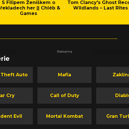
S Filipem Ženíškem o
Tom Clancy's Ghost Rec
řekladech her || Chléb &
Wildlands – Last Rites
Games
rie
 Theft Auto
Mafia
Zaklín
ar Cry
Call of Duty
Diabl
dent Evil
Mortal Kombat
Gran Tur