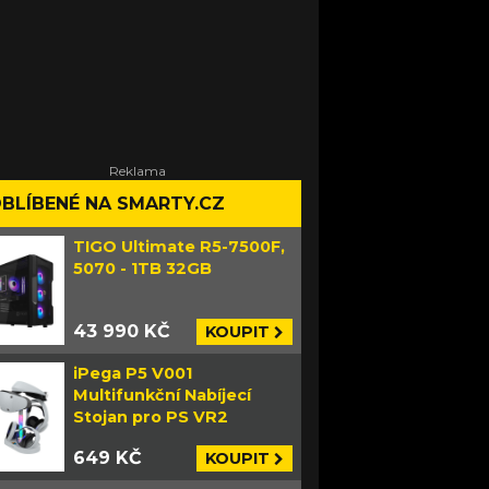
BLÍBENÉ NA SMARTY.CZ
TIGO Ultimate R5-7500F,
5070 - 1TB 32GB
43 990 KČ
KOUPIT
iPega P5 V001
Multifunkční Nabíjecí
Stojan pro PS VR2
649 KČ
KOUPIT