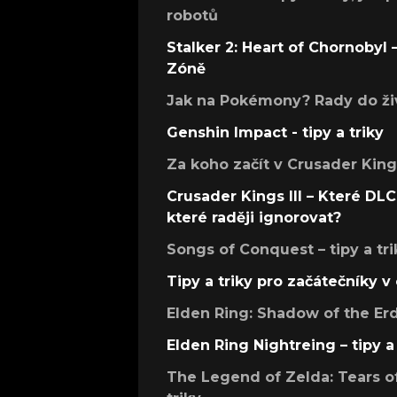
robotů
Stalker 2: Heart of Chornobyl – 
Zóně
Jak na Pokémony? Rady do živ
Genshin Impact - tipy a triky
Za koho začít v Crusader Kings
Crusader Kings III – Které DLC 
které raději ignorovat?
Songs of Conquest – tipy a tri
Tipy a triky pro začátečníky 
Elden Ring: Shadow of the Erdt
Elden Ring Nightreing – tipy a 
The Legend of Zelda: Tears of