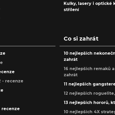
Kulky, lasery i optické
y
střílení
y
Co si zahrát
nze
10 nejlepších nekonečn
zahrát
ze
16 nejlepších remaků a
recenze
zahrát
 - recenze
11 nejlepších gangstere
ze
12 nejlepších roguelite
13 nejlepších hororů, k
- recenze
10 nejlepších 4X strate