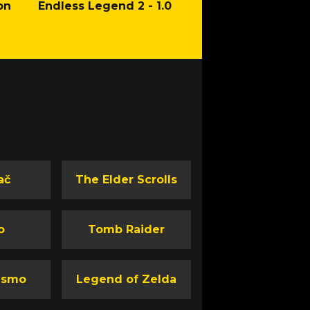
on
Endless Legend 2 - 1.0
Mafia: The Old Co
Man of Honor Ga
ač
The Elder Scrolls
o
Tomb Raider
ismo
Legend of Zelda