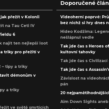
Doporučené člá
jak přežít v Kolonii
Videoherní poprvé: Pr
bez nichž si hry dnes
žít na Tau Ceti IV
Hideo Kodžima: Legendá
fieldu 6
nešlápnul vedle
k najít ten nejlepší loot
Tak jde čas s Heroes o
a triky pro přežití v
kultovní tahovky
Tak jde čas s Civilizací
 tipy a triky
Tak jde čas s Assassin'
postavit démonům v
Závislost na videohrác
pán
py a triky
20 nejpamětihodnějšíc
Aim Down Sights aneb 
přežít ve světě smrtících