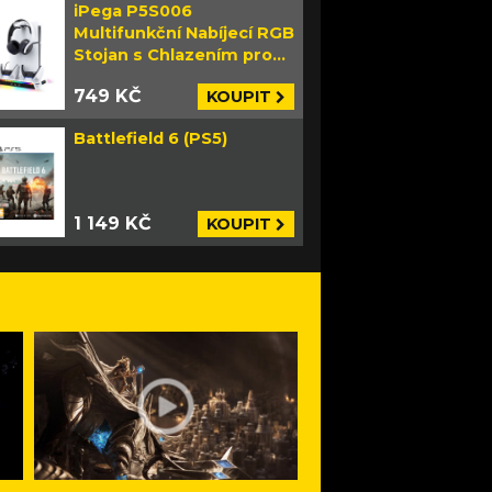
iPega P5S006
Multifunkční Nabíjecí RGB
Stojan s Chlazením pro
PS5 Slim bílý
749 KČ
KOUPIT
Battlefield 6 (PS5)
1 149 KČ
KOUPIT