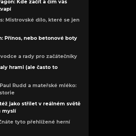
ragon: Kde začít a čím vás
kvapí
: Mistrovské dílo, které se jen
: Přínos, nebo betonové boty
růvodce a rady pro začátečníky
aly hrami (ale často to
 Paul Rudd a mateřské mléko:
storie
též jako střílet v reálném světě
ů myslí
Znáte tyto přehlížené herní