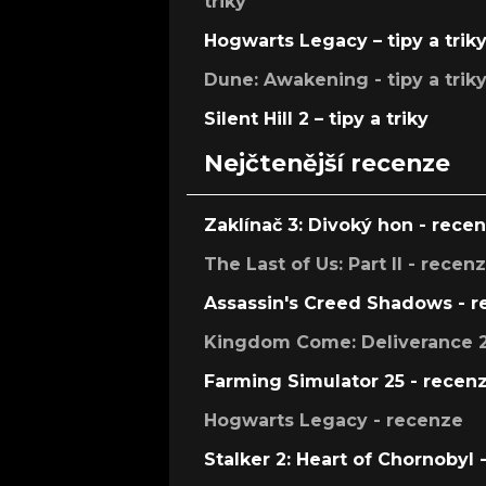
triky
Hogwarts Legacy – tipy a trik
Dune: Awakening - tipy a trik
Silent Hill 2 – tipy a triky
Nejčtenější recenze
Zaklínač 3: Divoký hon - rece
The Last of Us: Part II - recen
Assassin's Creed Shadows - 
Kingdom Come: Deliverance 2
Farming Simulator 25 - recen
Hogwarts Legacy - recenze
Stalker 2: Heart of Chornobyl 