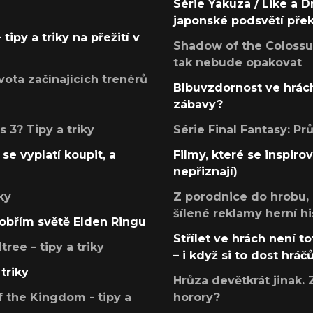
Série Yakuza / Like a D
japonské podsvětí pře
tipy a triky na přežití v
Shadow of the Colossus
tak nebude opakovat
ota začínajících trenérů
Blbuvzdornost ve hrách
zábavy?
 3? Tipy a triky
Série Final Fantasy: P
se vyplatí koupit, a
Filmy, které se inspirov
nepřiznají)
ky
Z porodnice do hrobu,
šílené reklamy herní hi
v obřím světě Elden Ringu
Střílet ve hrách není to
ree – tipy a triky
– i když si to dost hráč
triky
Hrůza devětkrát jinak. 
 the Kingdom - tipy a
horory?