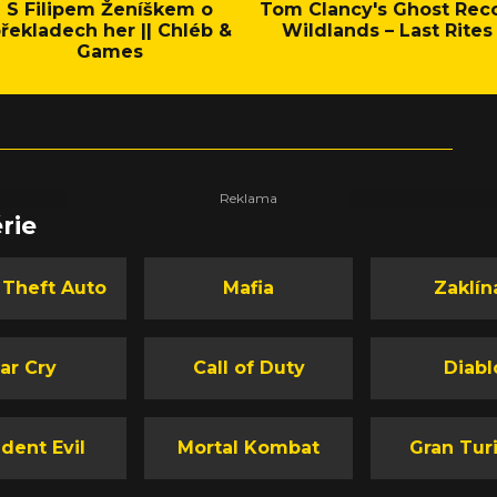
S Filipem Ženíškem o
Tom Clancy's Ghost Rec
řekladech her || Chléb &
Wildlands – Last Rites
Games
rie
 Theft Auto
Mafia
Zaklín
ar Cry
Call of Duty
Diabl
dent Evil
Mortal Kombat
Gran Tur