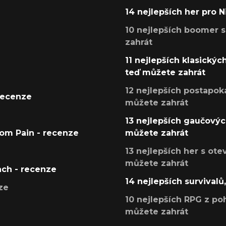
14 nejlepších her pro 
10 nejlepších boomer s
zahrát
11 nejlepších klasickýc
teď můžete zahrát
12 nejlepších postapoka
recenze
můžete zahrát
13 nejlepších gaučových
tom Pain - recenze
můžete zahrát
13 nejlepších her s ot
můžete zahrát
ach - recenze
14 nejlepších survivalů
ze
10 nejlepších RPG z poh
můžete zahrát