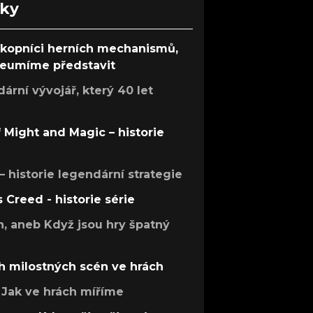
nky
ůkopníci herních mechanismů,
 neumíme představit
rní vývojář, který 40 let
f Might and Magic – historie
 – historie legendární strategie
s Creed - historie série
h, aneb Když jsou hry špatný
h milostných scén ve hrách
Jak ve hrách míříme