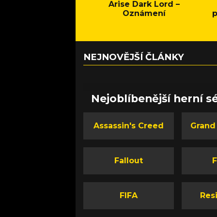
Arise Dark Lord –
Oznámení
p
NEJNOVĚJŠÍ ČLÁNKY
Nejoblíbenější herní sé
Assassin's Creed
Grand
Fallout
F
FIFA
Resi