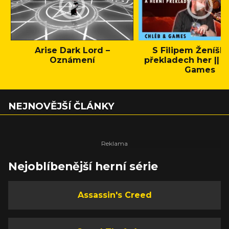
Arise Dark Lord –
S Filipem Ženíšk
Oznámení
překladech her || C
Games
NEJNOVĚJŠÍ ČLÁNKY
Nejoblíbenější herní série
Assassin's Creed