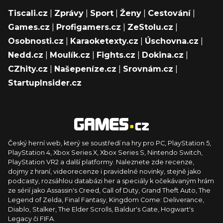
Tiscali.cz
|
Zprávy
|
Sport
|
Ženy
|
Cestování
|
Games.cz
|
Profigamers.cz
|
ZeStolu.cz
|
Osobnosti.cz
|
Karaoketexty.cz
|
Úschovna.cz
|
Nedd.cz
|
Moulík.cz
|
Fights.cz
|
Dokina.cz
|
CZhity.cz
|
Našepeníze.cz
|
Srovnám.cz
|
StartupInsider.cz
Český herní web, který se soustředí na hry pro PC, PlayStation 5,
PlayStation 4, Xbox Series X, Xbox Series S, Nintendo Switch,
PlayStation VR2 a další platformy. Naleznete zde recenze,
dojmy z hraní, videorecenze i pravidelné novinky, stejně jako
podcasty, rozsáhlou databázi her a speciály k očekávaným hrám
ze sérií jako Assassin's Creed, Call of Duty, Grand Theft Auto, The
Legend of Zelda, Final Fantasy, Kingdom Come: Deliverance,
Diablo, Stalker, The Elder Scrolls, Baldur's Gate, Hogwart's
Legacy či FIFA.