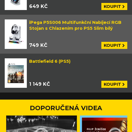
649 KČ
KOUPIT
iPega P5S006 Multifunkční Nabíjecí RGB
Stojan s Chlazením pro PS5 Slim bílý
749 KČ
KOUPIT
Battlefield 6 (PS5)
1 149 KČ
KOUPIT
DOPORUČENÁ VIDEA