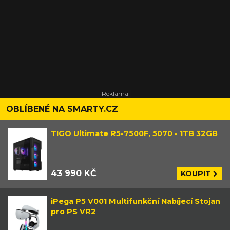
OBLÍBENÉ NA SMARTY.CZ
TIGO Ultimate R5-7500F, 5070 - 1TB 32GB
43 990 KČ
KOUPIT
iPega P5 V001 Multifunkční Nabíjecí Stojan
pro PS VR2