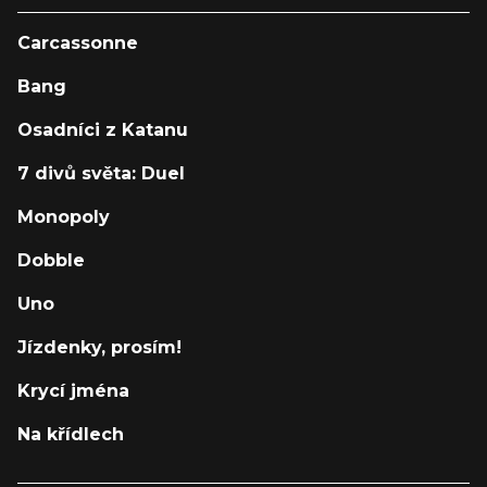
Carcassonne
Bang
Osadníci z Katanu
7 divů světa: Duel
Monopoly
Dobble
Uno
Jízdenky, prosím!
Krycí jména
Na křídlech