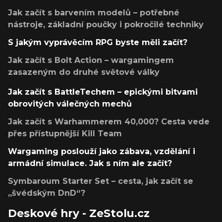
Jak začít s barvením modelů – potřebné
nástroje, základní poučky i pokročilé techniky
S jakým vyprávěcím RPG byste měli začít?
Jak začít s Bolt Action – wargamingem
zasazeným do druhé světové války
Jak začít s BattleTechem – epickými bitvami
obrovitých válečných mechů
Jak začít s Warhammerem 40,000? Cesta vede
přes přístupnější Kill Team
Wargaming poslouží jako zábava, vzdělání i
armádní simulace. Jak s ním ale začít?
Symbaroum Starter Set – cesta, jak začít se
„švédským DnD“?
Deskové hry - ZeStolu.cz