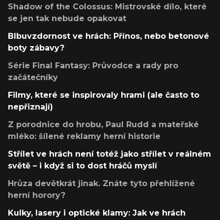
Shadow of the Colossus: Mistrovské dílo, které
se jen tak nebude opakovat
Blbuvzdornost ve hrách: Přínos, nebo betonové
boty zábavy?
Série Final Fantasy: Průvodce a rady pro
začátečníky
Filmy, které se inspirovaly hrami (ale často to
nepřiznají)
Z porodnice do hrobu, Paul Rudd a mateřské
mléko: šílené reklamy herní historie
Střílet ve hrách není totéž jako střílet v reálném
světě – i když si to dost hráčů myslí
Hrůza devětkrát jinak. Znáte tyto přehlížené
herní horory?
Kulky, lasery i optické klamy: Jak ve hrách