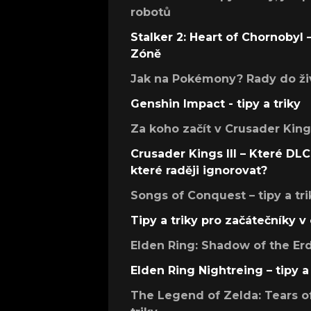
robotů
Stalker 2: Heart of Chornobyl – 
Zóně
Jak na Pokémony? Rady do živ
Genshin Impact - tipy a triky
Za koho začít v Crusader Kings
Crusader Kings III – Které DLC 
které raději ignorovat?
Songs of Conquest – tipy a tri
Tipy a triky pro začátečníky 
Elden Ring: Shadow of the Erdt
Elden Ring Nightreing – tipy a 
The Legend of Zelda: Tears of