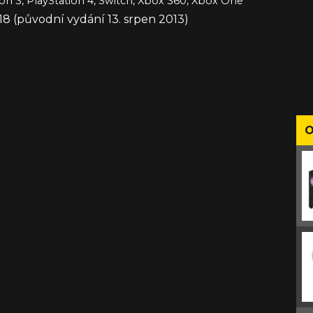
ion 3, PlayStation 4, Switch, Xbox 360, Xbox One
18 (původní vydání 13. srpen 2013)
O