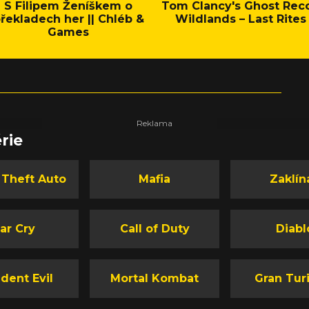
S Filipem Ženíškem o
Tom Clancy's Ghost Rec
řekladech her || Chléb &
Wildlands – Last Rites
Games
rie
 Theft Auto
Mafia
Zaklín
ar Cry
Call of Duty
Diabl
dent Evil
Mortal Kombat
Gran Tur