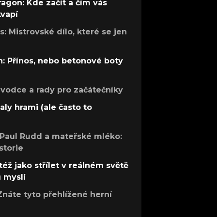
ragon: Kde začít a čím vás
kvapí
: Mistrovské dílo, které se jen
: Přínos, nebo betonové boty
růvodce a rady pro začátečníky
aly hrami (ale často to
 Paul Rudd a mateřské mléko:
storie
též jako střílet v reálném světě
ů myslí
Znáte tyto přehlížené herní