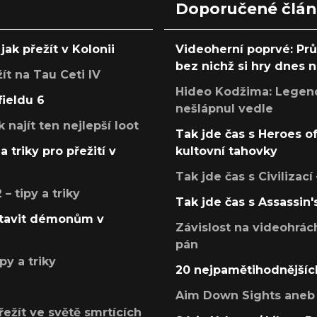
Doporučené člá
jak přežít v Kolonii
Videoherní poprvé: Pr
bez nichž si hry dnes
žít na Tau Ceti IV
Hideo Kodžima: Legendá
fieldu 6
nešlápnul vedle
k najít ten nejlepší loot
Tak jde čas s Heroes o
a triky pro přežití v
kultovní tahovky
Tak jde čas s Civilizací
 tipy a triky
Tak jde čas s Assassin'
postavit démonům v
Závislost na videohrác
pán
py a triky
20 nejpamětihodnějšíc
Aim Down Sights aneb 
přežít ve světě smrtících