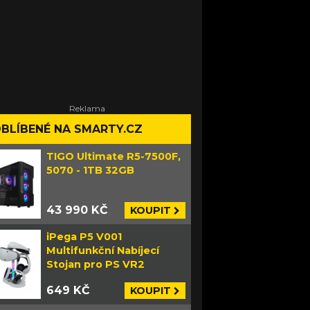
BLÍBENÉ NA SMARTY.CZ
TIGO Ultimate R5-7500F,
5070 - 1TB 32GB
43 990 KČ
KOUPIT
iPega P5 V001
Multifunkční Nabíjecí
Stojan pro PS VR2
649 KČ
KOUPIT