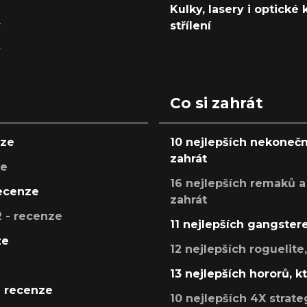
Kulky, lasery i optické
y
střílení
y
Co si zahrát
nze
10 nejlepších nekonečn
zahrát
ze
16 nejlepších remaků a
recenze
zahrát
 - recenze
11 nejlepších gangstere
ze
12 nejlepších roguelite
13 nejlepších hororů, k
- recenze
10 nejlepších 4X strate