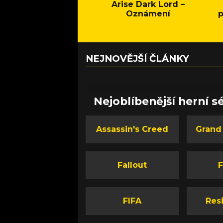
Arise Dark Lord –
Oznámení
p
NEJNOVĚJŠÍ ČLÁNKY
Nejoblíbenější herní sé
Assassin's Creed
Grand
Fallout
F
FIFA
Resi