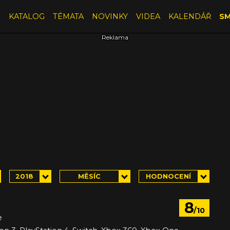
E
KATALOG
TÉMATA
NOVINKY
VIDEA
KALENDÁŘ
SM
2018
MĚSÍC
HODNOCENÍ
8
/10
e