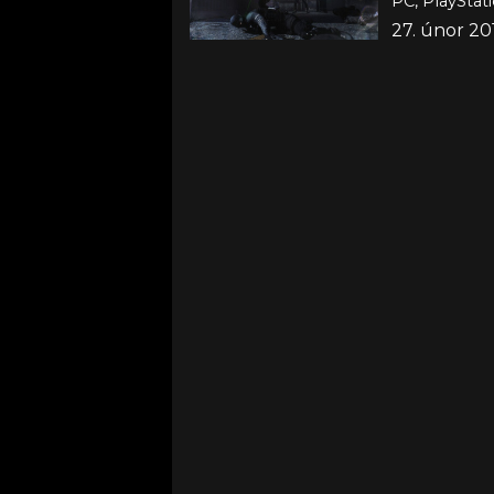
PC, PlayStat
27. únor 20