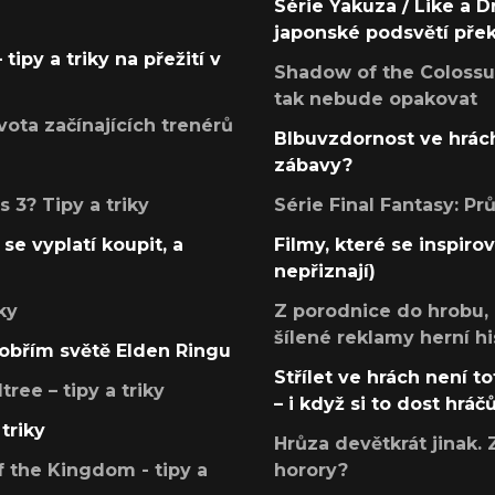
Série Yakuza / Like a D
japonské podsvětí pře
tipy a triky na přežití v
Shadow of the Colossus
tak nebude opakovat
ota začínajících trenérů
Blbuvzdornost ve hrách
zábavy?
 3? Tipy a triky
Série Final Fantasy: P
se vyplatí koupit, a
Filmy, které se inspirov
nepřiznají)
ky
Z porodnice do hrobu,
šílené reklamy herní hi
v obřím světě Elden Ringu
Střílet ve hrách není to
ree – tipy a triky
– i když si to dost hráč
triky
Hrůza devětkrát jinak. 
 the Kingdom - tipy a
horory?