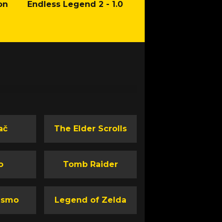
on
Endless Legend 2 - 1.0
Mafia: The Old Co
Man of Honor Ga
ač
The Elder Scrolls
o
Tomb Raider
ismo
Legend of Zelda