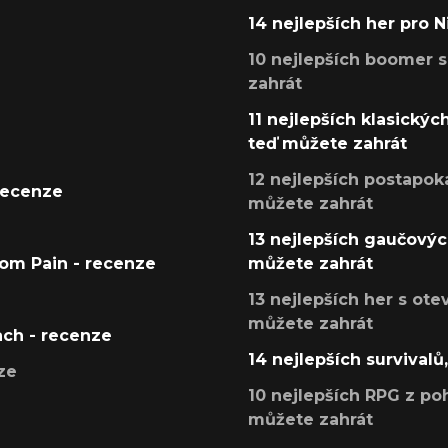
14 nejlepších her pro 
10 nejlepších boomer s
zahrát
11 nejlepších klasickýc
teď můžete zahrát
12 nejlepších postapoka
recenze
můžete zahrát
13 nejlepších gaučových
tom Pain - recenze
můžete zahrát
13 nejlepších her s ot
můžete zahrát
ach - recenze
14 nejlepších survivalů
ze
10 nejlepších RPG z poh
můžete zahrát