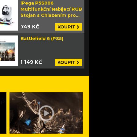
iPega P5S006
Multifunkční Nabíjecí RGB
Stojan s Chlazením pro
PS5 Slim bílý
749 KČ
KOUPIT
Battlefield 6 (PS5)
1 149 KČ
KOUPIT