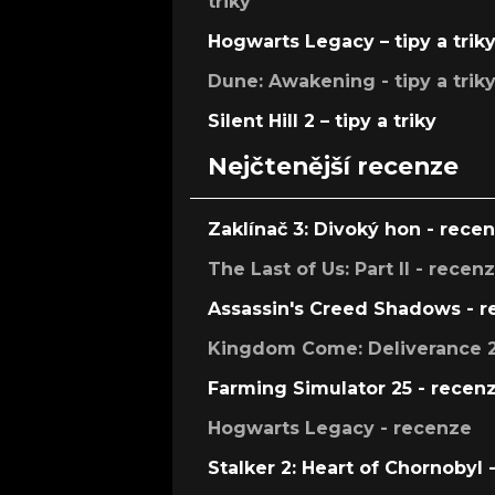
triky
Hogwarts Legacy – tipy a trik
Dune: Awakening - tipy a trik
Silent Hill 2 – tipy a triky
Nejčtenější recenze
Zaklínač 3: Divoký hon - rece
The Last of Us: Part II - recen
Assassin's Creed Shadows - 
Kingdom Come: Deliverance 2
Farming Simulator 25 - recen
Hogwarts Legacy - recenze
Stalker 2: Heart of Chornobyl 