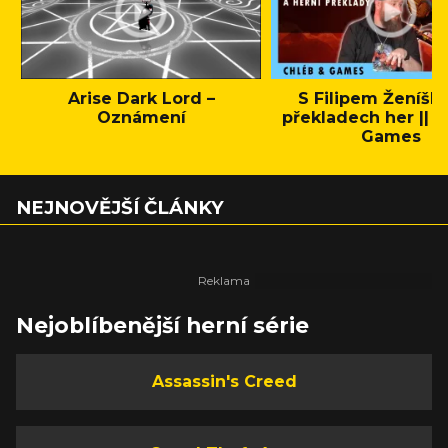
Arise Dark Lord –
S Filipem Ženíšk
Oznámení
překladech her || C
Games
NEJNOVĚJŠÍ ČLÁNKY
Nejoblíbenější herní série
Assassin's Creed