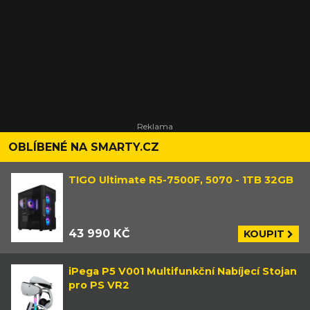
OBLÍBENÉ NA SMARTY.CZ
TIGO Ultimate R5-7500F, 5070 - 1TB 32GB
43 990 KČ
KOUPIT
iPega P5 V001 Multifunkční Nabíjecí Stojan
pro PS VR2