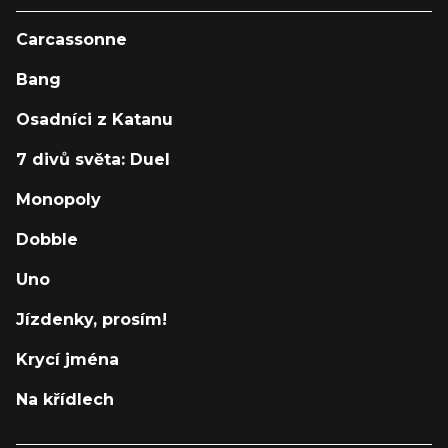
Carcassonne
Bang
Osadníci z Katanu
7 divů světa: Duel
Monopoly
Dobble
Uno
Jízdenky, prosím!
Krycí jména
Na křídlech