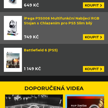
649 KČ
KOUPIT
iPega P5S006 Multifunkční Nabíjecí RGB
Stojan s Chlazením pro PS5 Slim bílý
749 KČ
KOUPIT
Battlefield 6 (PS5)
1 149 KČ
KOUPIT
DOPORUČENÁ VIDEA