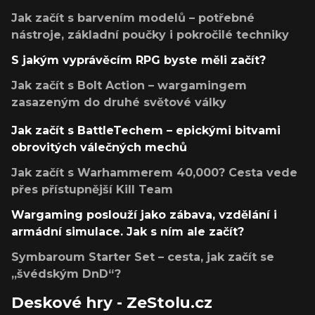
Jak začít s barvením modelů – potřebné
nástroje, základní poučky i pokročilé techniky
S jakým vyprávěcím RPG byste měli začít?
Jak začít s Bolt Action – wargamingem
zasazeným do druhé světové války
Jak začít s BattleTechem – epickými bitvami
obrovitých válečných mechů
Jak začít s Warhammerem 40,000? Cesta vede
přes přístupnější Kill Team
Wargaming poslouží jako zábava, vzdělání i
armádní simulace. Jak s ním ale začít?
Symbaroum Starter Set – cesta, jak začít se
„švédským DnD“?
Deskové hry - ZeStolu.cz