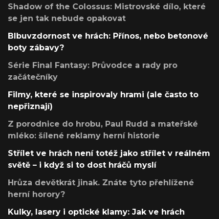
Shadow of the Colossus: Mistrovské dílo, které
se jen tak nebude opakovat
Blbuvzdornost ve hrách: Přínos, nebo betonové
boty zábavy?
Série Final Fantasy: Průvodce a rady pro
začátečníky
Filmy, které se inspirovaly hrami (ale často to
nepřiznají)
Z porodnice do hrobu, Paul Rudd a mateřské
mléko: šílené reklamy herní historie
Střílet ve hrách není totéž jako střílet v reálném
světě – i když si to dost hráčů myslí
Hrůza devětkrát jinak. Znáte tyto přehlížené
herní horory?
Kulky, lasery i optické klamy: Jak ve hrách