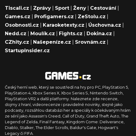
Tiscali.cz
|
Zprávy
|
Sport
|
Ženy
|
Cestování
|
Games.cz
|
Profigamers.cz
|
ZeStolu.cz
|
Osobnosti.cz
|
Karaoketexty.cz
|
Úschovna.cz
|
Nedd.cz
|
Moulík.cz
|
Fights.cz
|
Dokina.cz
|
CZhity.cz
|
Našepeníze.cz
|
Srovnám.cz
|
StartupInsider.cz
Český herní web, který se soustředí na hry pro PC, PlayStation 5,
PlayStation 4, Xbox Series X, Xbox Series S, Nintendo Switch,
PlayStation VR2 a další platformy. Naleznete zde recenze,
dojmy z hraní, videorecenze i pravidelné novinky, stejně jako
podcasty, rozsáhlou databázi her a speciály k očekávaným hrám
ze sérií jako Assassin's Creed, Call of Duty, Grand Theft Auto, The
Legend of Zelda, Final Fantasy, Kingdom Come: Deliverance,
Diablo, Stalker, The Elder Scrolls, Baldur's Gate, Hogwart's
Legacy či FIFA.