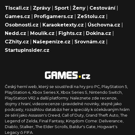
Tiscali.cz
|
Zprávy
|
Sport
|
Ženy
|
Cestování
|
Games.cz
|
Profigamers.cz
|
ZeStolu.cz
|
Osobnosti.cz
|
Karaoketexty.cz
|
Úschovna.cz
|
Nedd.cz
|
Moulík.cz
|
Fights.cz
|
Dokina.cz
|
CZhity.cz
|
Našepeníze.cz
|
Srovnám.cz
|
StartupInsider.cz
Český herní web, který se soustředí na hry pro PC, PlayStation 5,
PlayStation 4, Xbox Series X, Xbox Series S, Nintendo Switch,
PlayStation VR2 a další platformy. Naleznete zde recenze,
dojmy z hraní, videorecenze i pravidelné novinky, stejně jako
podcasty, rozsáhlou databázi her a speciály k očekávaným hrám
ze sérií jako Assassin's Creed, Call of Duty, Grand Theft Auto, The
Legend of Zelda, Final Fantasy, Kingdom Come: Deliverance,
Diablo, Stalker, The Elder Scrolls, Baldur's Gate, Hogwart's
Legacy či FIFA.