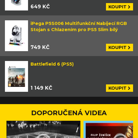
649 KČ
KOUPIT
iPega P5S006 Multifunkční Nabíjecí RGB
Stojan s Chlazením pro PS5 Slim bílý
749 KČ
KOUPIT
Battlefield 6 (PS5)
1 149 KČ
KOUPIT
DOPORUČENÁ VIDEA