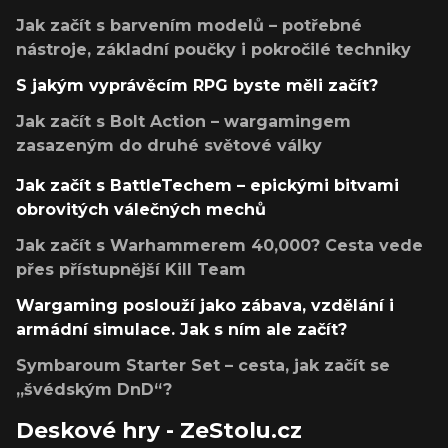
Jak začít s barvením modelů – potřebné
nástroje, základní poučky i pokročilé techniky
S jakým vyprávěcím RPG byste měli začít?
Jak začít s Bolt Action – wargamingem
zasazeným do druhé světové války
Jak začít s BattleTechem – epickými bitvami
obrovitých válečných mechů
Jak začít s Warhammerem 40,000? Cesta vede
přes přístupnější Kill Team
Wargaming poslouží jako zábava, vzdělání i
armádní simulace. Jak s ním ale začít?
Symbaroum Starter Set – cesta, jak začít se
„švédským DnD“?
Deskové hry - ZeStolu.cz