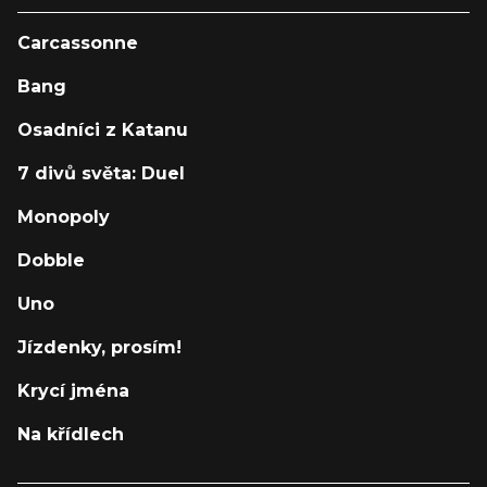
Carcassonne
Bang
Osadníci z Katanu
7 divů světa: Duel
Monopoly
Dobble
Uno
Jízdenky, prosím!
Krycí jména
Na křídlech