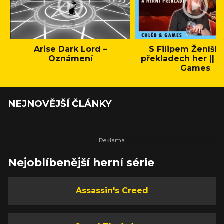
Arise Dark Lord –
S Filipem Ženíšk
Oznámení
překladech her || C
Games
NEJNOVĚJŠÍ ČLÁNKY
Nejoblíbenější herní série
Assassin's Creed