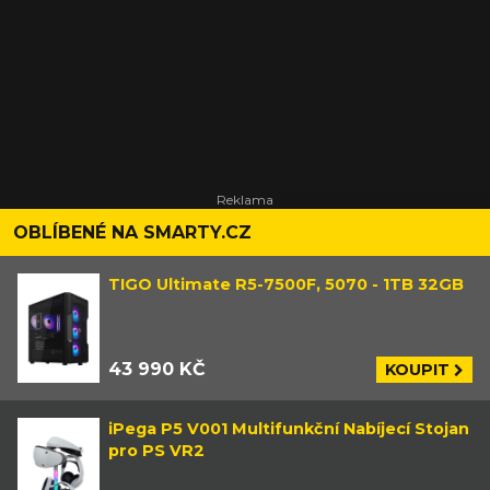
OBLÍBENÉ NA SMARTY.CZ
TIGO Ultimate R5-7500F, 5070 - 1TB 32GB
43 990 KČ
KOUPIT
iPega P5 V001 Multifunkční Nabíjecí Stojan
pro PS VR2