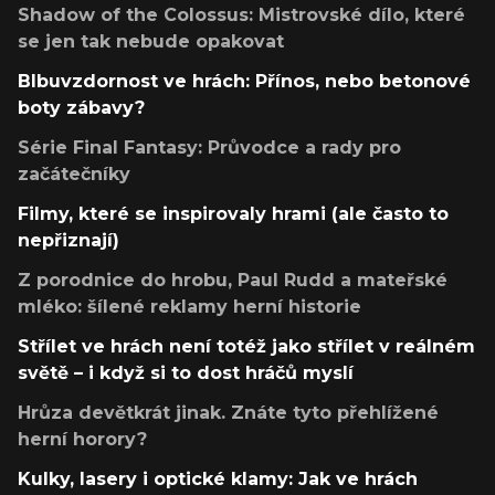
Shadow of the Colossus: Mistrovské dílo, které
se jen tak nebude opakovat
Blbuvzdornost ve hrách: Přínos, nebo betonové
boty zábavy?
Série Final Fantasy: Průvodce a rady pro
začátečníky
Filmy, které se inspirovaly hrami (ale často to
nepřiznají)
Z porodnice do hrobu, Paul Rudd a mateřské
mléko: šílené reklamy herní historie
Střílet ve hrách není totéž jako střílet v reálném
světě – i když si to dost hráčů myslí
Hrůza devětkrát jinak. Znáte tyto přehlížené
herní horory?
Kulky, lasery i optické klamy: Jak ve hrách