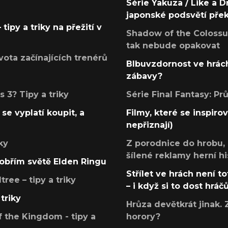
Série Yakuza / Like a D
japonské podsvětí pře
tipy a triky na přežití v
Shadow of the Colossus
tak nebude opakovat
ota začínajících trenérů
Blbuvzdornost ve hrách
zábavy?
 3? Tipy a triky
Série Final Fantasy: P
se vyplatí koupit, a
Filmy, které se inspirov
nepřiznají)
ky
Z porodnice do hrobu,
šílené reklamy herní hi
v obřím světě Elden Ringu
Střílet ve hrách není to
ree – tipy a triky
– i když si to dost hráč
triky
Hrůza devětkrát jinak. 
 the Kingdom - tipy a
horory?