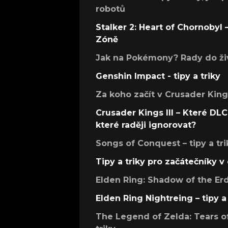
robotů
Stalker 2: Heart of Chornobyl – 
Zóně
Jak na Pokémony? Rady do živ
Genshin Impact - tipy a triky
Za koho začít v Crusader Kings
Crusader Kings III – Které DLC 
které raději ignorovat?
Songs of Conquest – tipy a tri
Tipy a triky pro začátečníky 
Elden Ring: Shadow of the Erdt
Elden Ring Nightreing – tipy a 
The Legend of Zelda: Tears of