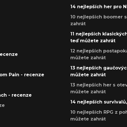
14 nejlepších her pro 
10 nejlepších boomer s
zahrát
11 nejlepších klasickýc
teď můžete zahrát
12 nejlepších postapoka
recenze
můžete zahrát
13 nejlepších gaučových
tom Pain - recenze
můžete zahrát
13 nejlepších her s ot
můžete zahrát
ach - recenze
14 nejlepších survivalů
ze
10 nejlepších RPG z poh
můžete zahrát