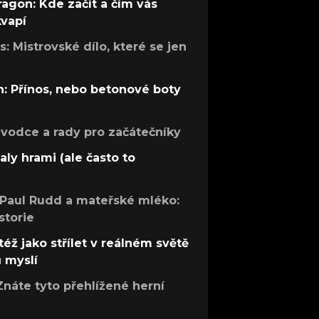
ragon: Kde začít a čím vás
kvapí
: Mistrovské dílo, které se jen
: Přínos, nebo betonové boty
růvodce a rady pro začátečníky
aly hrami (ale často to
 Paul Rudd a mateřské mléko:
storie
též jako střílet v reálném světě
ů myslí
Znáte tyto přehlížené herní