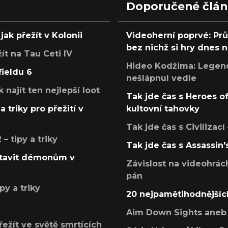
Doporučené člá
jak přežít v Kolonii
Videoherní poprvé: Pr
bez nichž si hry dnes
žít na Tau Ceti IV
Hideo Kodžima: Legendá
fieldu 6
nešlápnul vedle
k najít ten nejlepší loot
Tak jde čas s Heroes o
a triky pro přežití v
kultovní tahovky
Tak jde čas s Civilizací
 tipy a triky
Tak jde čas s Assassin'
postavit démonům v
Závislost na videohrác
pán
py a triky
20 nejpamětihodnějšíc
Aim Down Sights aneb 
přežít ve světě smrtících