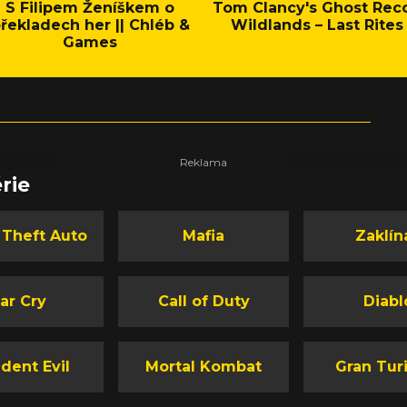
S Filipem Ženíškem o
Tom Clancy's Ghost Rec
řekladech her || Chléb &
Wildlands – Last Rites
Games
rie
 Theft Auto
Mafia
Zaklín
ar Cry
Call of Duty
Diabl
dent Evil
Mortal Kombat
Gran Tur