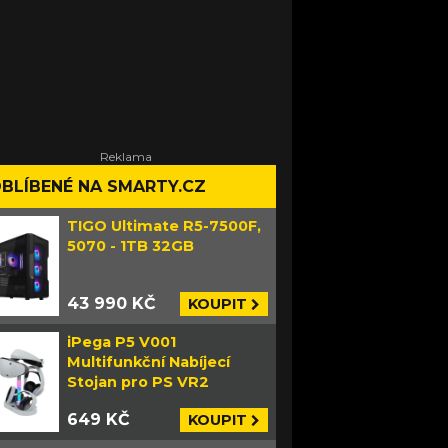
BLÍBENÉ NA SMARTY.CZ
TIGO Ultimate R5-7500F,
5070 - 1TB 32GB
43 990 KČ
KOUPIT
iPega P5 V001
Multifunkční Nabíjecí
Stojan pro PS VR2
649 KČ
KOUPIT