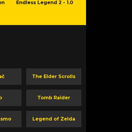
on
Endless Legend 2 - 1.0
Mafia: The Old Co
Man of Honor Ga
ač
The Elder Scrolls
o
Tomb Raider
ismo
Legend of Zelda