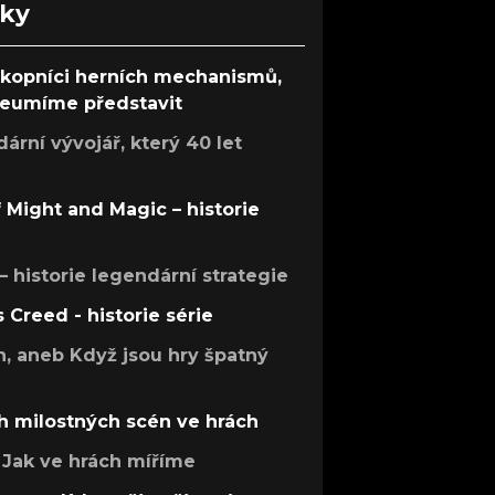
nky
ůkopníci herních mechanismů,
 neumíme představit
rní vývojář, který 40 let
f Might and Magic – historie
 – historie legendární strategie
s Creed - historie série
h, aneb Když jsou hry špatný
h milostných scén ve hrách
Jak ve hrách míříme