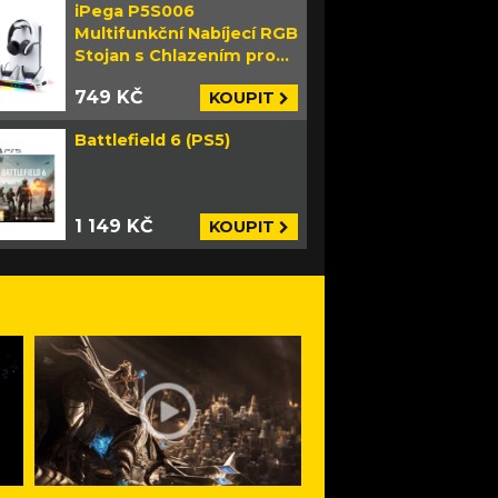
iPega P5S006
Multifunkční Nabíjecí RGB
Stojan s Chlazením pro
PS5 Slim bílý
749 KČ
KOUPIT
Battlefield 6 (PS5)
1 149 KČ
KOUPIT