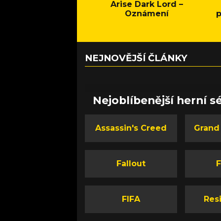
Arise Dark Lord –
Oznámení
p
NEJNOVĚJŠÍ ČLÁNKY
Nejoblíbenější herní sé
Assassin's Creed
Grand
Fallout
F
FIFA
Resi