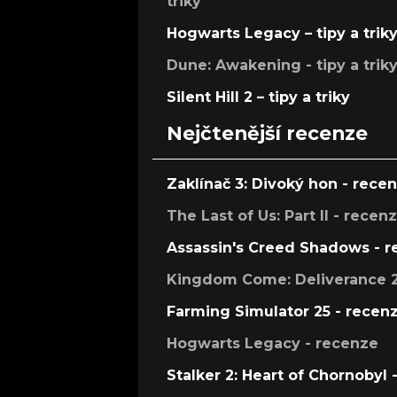
triky
Hogwarts Legacy – tipy a trik
Dune: Awakening - tipy a trik
Silent Hill 2 – tipy a triky
Nejčtenější recenze
Zaklínač 3: Divoký hon - rece
The Last of Us: Part II - recen
Assassin's Creed Shadows - 
Kingdom Come: Deliverance 2
Farming Simulator 25 - recen
Hogwarts Legacy - recenze
Stalker 2: Heart of Chornobyl 