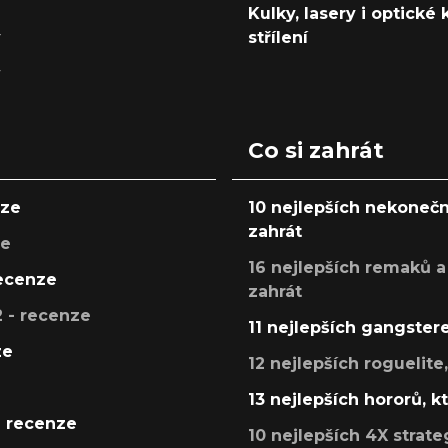
Kulky, lasery i optické
y
střílení
y
Co si zahrát
nze
10 nejlepších nekonečn
zahrát
ze
16 nejlepších remaků a
recenze
zahrát
 - recenze
11 nejlepších gangstere
ze
12 nejlepších roguelite
13 nejlepších hororů, k
- recenze
10 nejlepších 4X strate