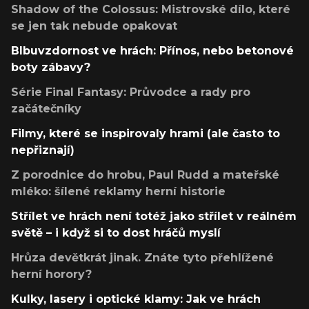
Shadow of the Colossus: Mistrovské dílo, které
se jen tak nebude opakovat
Blbuvzdornost ve hrách: Přínos, nebo betonové
boty zábavy?
Série Final Fantasy: Průvodce a rady pro
začátečníky
Filmy, které se inspirovaly hrami (ale často to
nepřiznají)
Z porodnice do hrobu, Paul Rudd a mateřské
mléko: šílené reklamy herní historie
Střílet ve hrách není totéž jako střílet v reálném
světě – i když si to dost hráčů myslí
Hrůza devětkrát jinak. Znáte tyto přehlížené
herní horory?
Kulky, lasery i optické klamy: Jak ve hrách