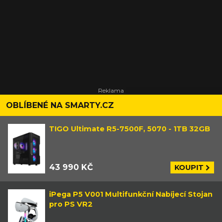
OBLÍBENÉ NA SMARTY.CZ
TIGO Ultimate R5-7500F, 5070 - 1TB 32GB
43 990 KČ
KOUPIT
iPega P5 V001 Multifunkční Nabíjecí Stojan
pro PS VR2