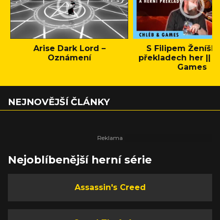
Arise Dark Lord –
S Filipem Ženíšk
Oznámení
překladech her || C
Games
NEJNOVĚJŠÍ ČLÁNKY
Nejoblíbenější herní série
Assassin's Creed