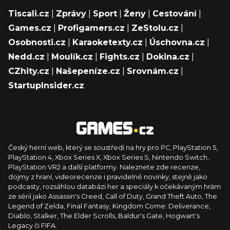
Tiscali.cz
|
Zprávy
|
Sport
|
Ženy
|
Cestování
|
Games.cz
|
Profigamers.cz
|
ZeStolu.cz
|
Osobnosti.cz
|
Karaoketexty.cz
|
Úschovna.cz
|
Nedd.cz
|
Moulík.cz
|
Fights.cz
|
Dokina.cz
|
CZhity.cz
|
Našepeníze.cz
|
Srovnám.cz
|
StartupInsider.cz
Český herní web, který se soustředí na hry pro PC, PlayStation 5,
PlayStation 4, Xbox Series X, Xbox Series S, Nintendo Switch,
PlayStation VR2 a další platformy. Naleznete zde recenze,
dojmy z hraní, videorecenze i pravidelné novinky, stejně jako
podcasty, rozsáhlou databázi her a speciály k očekávaným hrám
ze sérií jako Assassin's Creed, Call of Duty, Grand Theft Auto, The
Legend of Zelda, Final Fantasy, Kingdom Come: Deliverance,
Diablo, Stalker, The Elder Scrolls, Baldur's Gate, Hogwart's
Legacy či FIFA.