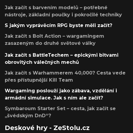
Jak začít s barvením modelů – potřebné
nástroje, základní poučky i pokročilé techniky
S jakým vyprávěcím RPG byste měli začít?
Jak začít s Bolt Action – wargamingem
zasazeným do druhé světové války
Jak začít s BattleTechem – epickými bitvami
obrovitých válečných mechů
Jak začít s Warhammerem 40,000? Cesta vede
přes přístupnější Kill Team
Wargaming poslouží jako zábava, vzdělání i
armádní simulace. Jak s ním ale začít?
Symbaroum Starter Set – cesta, jak začít se
„švédským DnD“?
Deskové hry - ZeStolu.cz