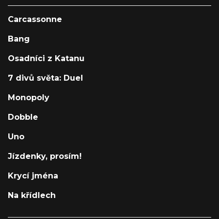
Carcassonne
Bang
Osadníci z Katanu
7 divů světa: Duel
Monopoly
Dobble
Uno
Jízdenky, prosím!
Krycí jména
Na křídlech