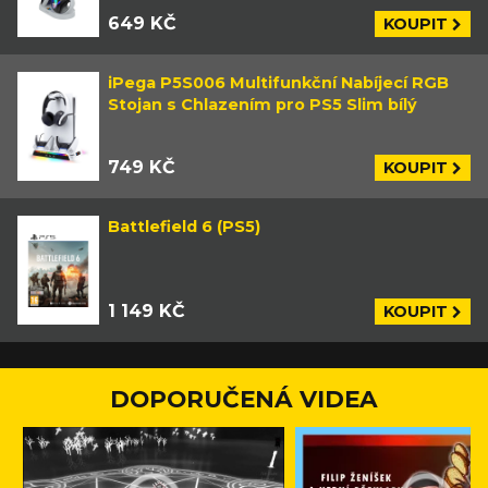
649 KČ
KOUPIT
iPega P5S006 Multifunkční Nabíjecí RGB
Stojan s Chlazením pro PS5 Slim bílý
749 KČ
KOUPIT
Battlefield 6 (PS5)
1 149 KČ
KOUPIT
DOPORUČENÁ VIDEA