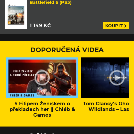
Battlefield 6 (PS5)
1 149 KČ
KOUPIT
DOPORUČENÁ VIDEA
S Filipem Ženíškem o
Tom Clancy's Ghos
překladech her || Chléb &
Wildlands – Last 
Games