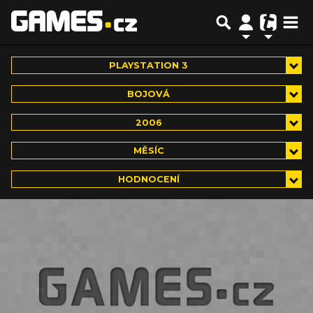
PLAYSTATION 3
BOJOVÁ
2006
MĚSÍC
HODNOCENÍ