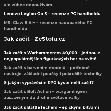
ale vůbec nepoužívám
Lenovo Legion Go S – recenze PC handheldu
MSI Claw 8 AI+ – recenze nadupaného PC
handheldu
Jak začít - ZeStolu.cz
Jak začít s Warhammerem 40,000 – jednou z
nejpopulárnějších figurkových her na světě
Jak začít s barvením modelů – potřebné
nástroje, základní poučky i pokročilé techniky
S jakým vyprávěcím RPG byste měli začít?
Jak začít s Bolt Action – wargamingem
zasazeným do druhé světové války
Jak začít s BattleTechem – epickými bitvami