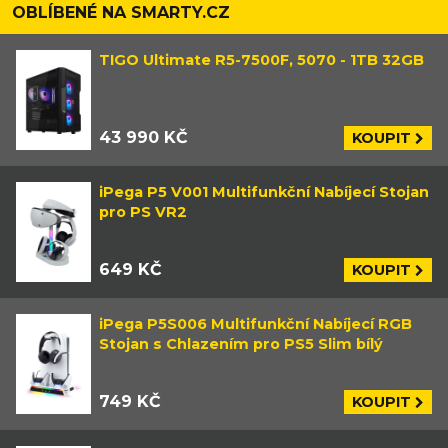
OBLÍBENÉ NA SMARTY.CZ
TIGO Ultimate R5-7500F, 5070 - 1TB 32GB
43 990 KČ
KOUPIT
iPega P5 V001 Multifunkční Nabíjecí Stojan
pro PS VR2
649 KČ
KOUPIT
iPega P5S006 Multifunkční Nabíjecí RGB
Stojan s Chlazením pro PS5 Slim bílý
749 KČ
KOUPIT