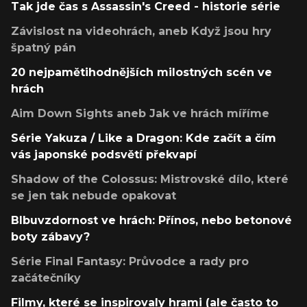
Tak jde čas s Assassin's Creed - historie série
Závislost na videohrách, aneb Když jsou hry
špatný pán
20 nejpamětihodnějších milostných scén ve
hrách
Aim Down Sights aneb Jak ve hrách míříme
Série Yakuza / Like a Dragon: Kde začít a čím
vás japonské podsvětí překvapí
Shadow of the Colossus: Mistrovské dílo, které
se jen tak nebude opakovat
Blbuvzdornost ve hrách: Přínos, nebo betonové
boty zábavy?
Série Final Fantasy: Průvodce a rady pro
začátečníky
Filmy, které se inspirovaly hrami (ale často to