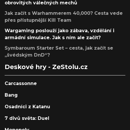
obrovitých válečných mechů
Jak začít s Warhammerem 40,000? Cesta vede
přes přístupnější Kill Team
Wargaming poslouží jako zábava, vzdělání i
armádní simulace. Jak s ním ale začít?
Symbaroum Starter Set – cesta, jak začít se
„švédským DnD“?
Deskové hry - ZeStolu.cz
Carcassonne
Bang
Osadníci z Katanu
7 divů světa: Duel
Monopoly