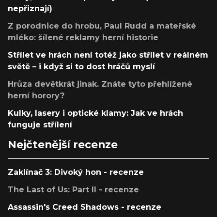
nepřiznají)
Z porodnice do hrobu, Paul Rudd a mateřské
mléko: šílené reklamy herní historie
Střílet ve hrách není totéž jako střílet v reálném
světě – i když si to dost hráčů myslí
Hrůza devětkrát jinak. Znáte tyto přehlížené
herní horory?
Kulky, lasery i optické klamy: Jak ve hrách
funguje střílení
Nejčtenější recenze
Zaklínač 3: Divoký hon - recenze
The Last of Us: Part II - recenze
Assassin's Creed Shadows - recenze