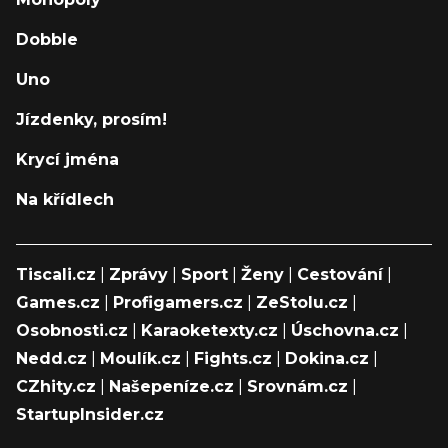
Dobble
Uno
Jízdenky, prosím!
Krycí jména
Na křídlech
Tiscali.cz
|
Zprávy
|
Sport
|
Ženy
|
Cestování
|
Games.cz
|
Profigamers.cz
|
ZeStolu.cz
|
Osobnosti.cz
|
Karaoketexty.cz
|
Úschovna.cz
|
Nedd.cz
|
Moulík.cz
|
Fights.cz
|
Dokina.cz
|
CZhity.cz
|
Našepeníze.cz
|
Srovnám.cz
|
StartupInsider.cz