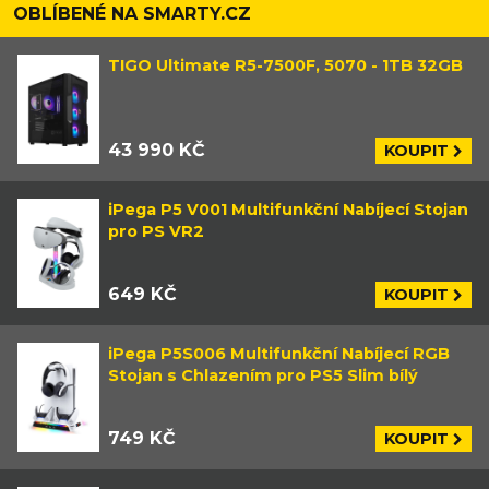
OBLÍBENÉ NA SMARTY.CZ
TIGO Ultimate R5-7500F, 5070 - 1TB 32GB
43 990 KČ
KOUPIT
iPega P5 V001 Multifunkční Nabíjecí Stojan
pro PS VR2
649 KČ
KOUPIT
iPega P5S006 Multifunkční Nabíjecí RGB
Stojan s Chlazením pro PS5 Slim bílý
749 KČ
KOUPIT