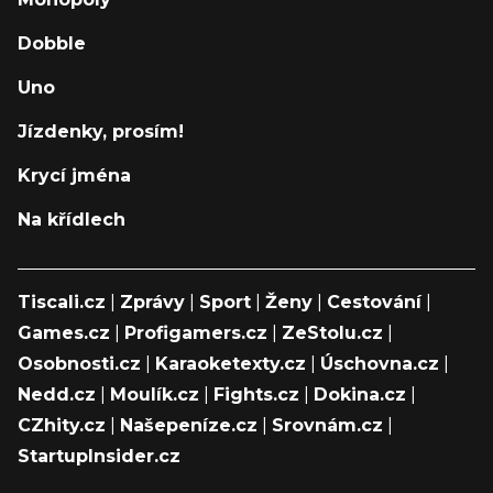
Dobble
Uno
Jízdenky, prosím!
Krycí jména
Na křídlech
Tiscali.cz
|
Zprávy
|
Sport
|
Ženy
|
Cestování
|
Games.cz
|
Profigamers.cz
|
ZeStolu.cz
|
Osobnosti.cz
|
Karaoketexty.cz
|
Úschovna.cz
|
Nedd.cz
|
Moulík.cz
|
Fights.cz
|
Dokina.cz
|
CZhity.cz
|
Našepeníze.cz
|
Srovnám.cz
|
StartupInsider.cz