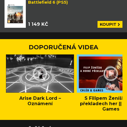
Battlefield 6 (PS5)
1 149 KČ
KOUPIT
DOPORUČENÁ VIDEA
Arise Dark Lord –
S Filipem Ženíšk
Oznámení
překladech her || C
Games