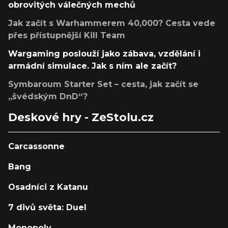
obrovitých válečných mechů
Jak začít s Warhammerem 40,000? Cesta vede
přes přístupnější Kill Team
Wargaming poslouží jako zábava, vzdělání i
armádní simulace. Jak s ním ale začít?
Symbaroum Starter Set – cesta, jak začít se
„švédským DnD“?
Deskové hry - ZeStolu.cz
Carcassonne
Bang
Osadníci z Katanu
7 divů světa: Duel
Monopoly