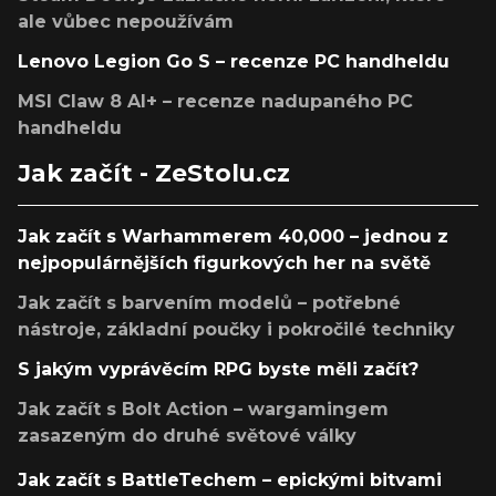
ale vůbec nepoužívám
Lenovo Legion Go S – recenze PC handheldu
MSI Claw 8 AI+ – recenze nadupaného PC
handheldu
Jak začít - ZeStolu.cz
Jak začít s Warhammerem 40,000 – jednou z
nejpopulárnějších figurkových her na světě
Jak začít s barvením modelů – potřebné
nástroje, základní poučky i pokročilé techniky
S jakým vyprávěcím RPG byste měli začít?
Jak začít s Bolt Action – wargamingem
zasazeným do druhé světové války
Jak začít s BattleTechem – epickými bitvami