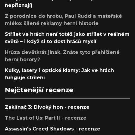
nepřiznají)
Z porodnice do hrobu, Paul Rudd a mateřské
mléko: šílené reklamy herní historie
Střílet ve hrách není totéž jako střílet v reálném
světě – i když si to dost hráčů myslí
Hrůza devětkrát jinak. Znáte tyto přehlížené
herní horory?
Kulky, lasery i optické klamy: Jak ve hrách
funguje střílení
Nejčtenější recenze
Zaklínač 3: Divoký hon - recenze
The Last of Us: Part II - recenze
Assassin's Creed Shadows - recenze