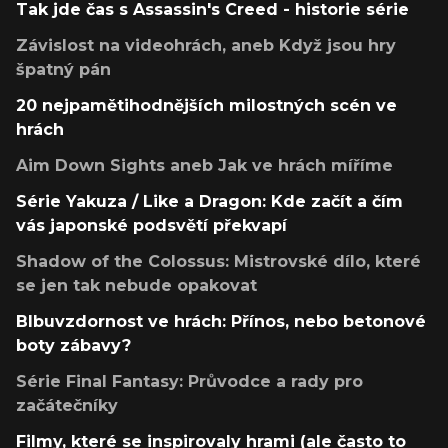
Tak jde čas s Assassin's Creed - historie série
Závislost na videohrách, aneb Když jsou hry
špatný pán
20 nejpamětihodnějších milostných scén ve
hrách
Aim Down Sights aneb Jak ve hrách míříme
Série Yakuza / Like a Dragon: Kde začít a čím
vás japonské podsvětí překvapí
Shadow of the Colossus: Mistrovské dílo, které
se jen tak nebude opakovat
Blbuvzdornost ve hrách: Přínos, nebo betonové
boty zábavy?
Série Final Fantasy: Průvodce a rady pro
začátečníky
Filmy, které se inspirovaly hrami (ale často to