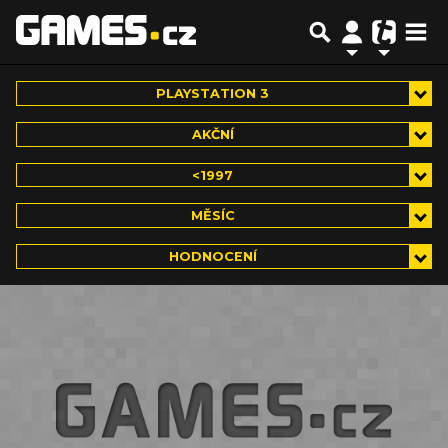
PLAYSTATION 3
AKČNÍ
<1997
MĚSÍC
HODNOCENÍ