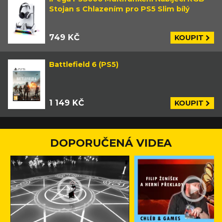
Stojan s Chlazením pro PS5 Slim bílý
749 KČ
KOUPIT
Battlefield 6 (PS5)
1 149 KČ
KOUPIT
DOPORUČENÁ VIDEA