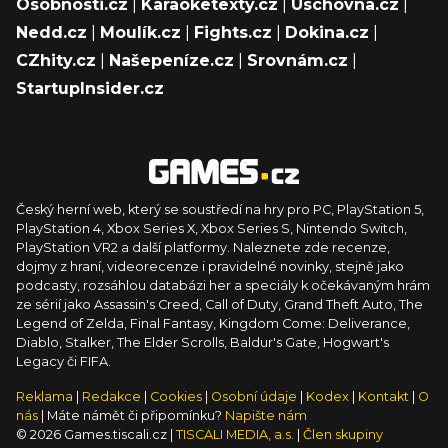
Osobnosti.cz
|
Karaoketexty.cz
|
Úschovna.cz
|
Nedd.cz
|
Moulík.cz
|
Fights.cz
|
Dokina.cz
|
CZhity.cz
|
Našepeníze.cz
|
Srovnám.cz
|
StartupInsider.cz
Český herní web, který se soustředí na hry pro PC, PlayStation 5,
PlayStation 4, Xbox Series X, Xbox Series S, Nintendo Switch,
PlayStation VR2 a další platformy. Naleznete zde recenze,
dojmy z hraní, videorecenze i pravidelné novinky, stejně jako
podcasty, rozsáhlou databázi her a speciály k očekávaným hrám
ze sérií jako Assassin's Creed, Call of Duty, Grand Theft Auto, The
Legend of Zelda, Final Fantasy, Kingdom Come: Deliverance,
Diablo, Stalker, The Elder Scrolls, Baldur's Gate, Hogwart's
Legacy či FIFA.
Reklama
|
Redakce
|
Cookies
|
Osobní údaje
|
Kodex
|
Kontakt
|
O
nás
| Máte námět či připomínku?
Napište nám
© 2026 Games.tiscali.cz |
TISCALI MEDIA, a.s.
|
Člen skupiny