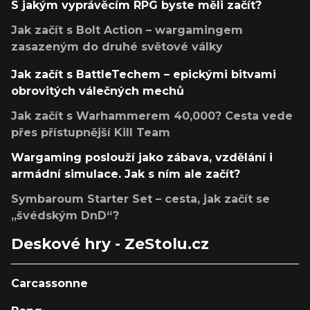
S jakým vyprávěcím RPG byste měli začít?
Jak začít s Bolt Action – wargamingem
zasazeným do druhé světové války
Jak začít s BattleTechem – epickými bitvami
obrovitých válečných mechů
Jak začít s Warhammerem 40,000? Cesta vede
přes přístupnější Kill Team
Wargaming poslouží jako zábava, vzdělání i
armádní simulace. Jak s ním ale začít?
Symbaroum Starter Set – cesta, jak začít se
„švédským DnD“?
Deskové hry - ZeStolu.cz
Carcassonne