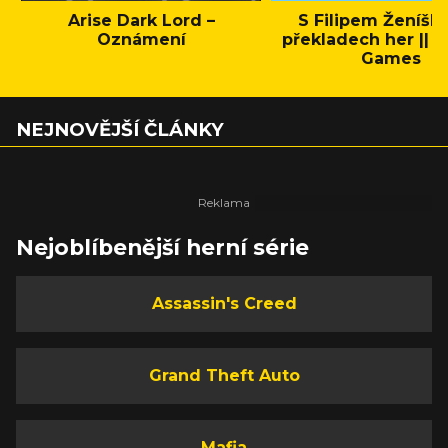
Arise Dark Lord –
S Filipem Ženíšk
Oznámení
překladech her || C
Games
NEJNOVĚJŠÍ ČLÁNKY
Nejoblíbenější herní série
Assassin's Creed
Grand Theft Auto
Mafia