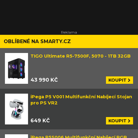
OBLÍBENÉ NA SMARTY.CZ
TIGO Ultimate R5-7500F, 5070 - 1TB 32GB
43 990 KČ
KOUPIT
iPega P5 V001 Multifunkční Nabíjecí Stojan
pro PS VR2
649 KČ
KOUPIT
iPega P5S006 Multifunkční Nabíjecí RGB