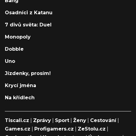
Bang
Osadníci z Katanu
7 divů světa: Duel
Monopoly
Dobble
Uno
Jízdenky, prosím!
Krycí jména
Na křídlech
Tiscali.cz
|
Zprávy
|
Sport
|
Ženy
|
Cestování
|
Games.cz
|
Profigamers.cz
|
ZeStolu.cz
|