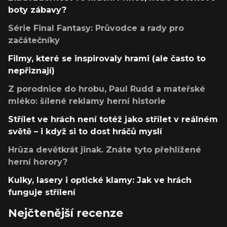
boty zábavy?
Série Final Fantasy: Průvodce a rady pro
začátečníky
Filmy, které se inspirovaly hrami (ale často to
nepřiznají)
Z porodnice do hrobu, Paul Rudd a mateřské
mléko: šílené reklamy herní historie
Střílet ve hrách není totéž jako střílet v reálném
světě – i když si to dost hráčů myslí
Hrůza devětkrát jinak. Znáte tyto přehlížené
herní horory?
Kulky, lasery i optické klamy: Jak ve hrách
funguje střílení
Nejčtenější recenze