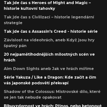
Tak jde čas s Heroes of Might and Magic –
historie kultovní tahovky
Tak jde čas s Civilizací – historie legendární
strategie
Tak jde čas s Assassin's Creed - historie série
Závislost na videohrách, aneb Když jsou hry
špatný pán
20 nejpamětihodnějších milostných scén ve
hrách
Aim Down Sights aneb Jak ve hrách míříme
Série Yakuza / Like a Dragon: Kde začít a čím
vás japonské podsvětí překvapí
Shadow of the Colossus: Mistrovské dílo, které
se jen tak nebude opakovat
Blbuvzdornost ve hrách: Přínos, nebo betonové