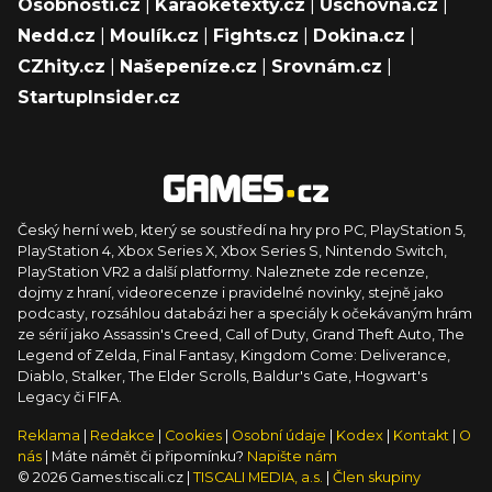
Osobnosti.cz
|
Karaoketexty.cz
|
Úschovna.cz
|
Nedd.cz
|
Moulík.cz
|
Fights.cz
|
Dokina.cz
|
CZhity.cz
|
Našepeníze.cz
|
Srovnám.cz
|
StartupInsider.cz
Český herní web, který se soustředí na hry pro PC, PlayStation 5,
PlayStation 4, Xbox Series X, Xbox Series S, Nintendo Switch,
PlayStation VR2 a další platformy. Naleznete zde recenze,
dojmy z hraní, videorecenze i pravidelné novinky, stejně jako
podcasty, rozsáhlou databázi her a speciály k očekávaným hrám
ze sérií jako Assassin's Creed, Call of Duty, Grand Theft Auto, The
Legend of Zelda, Final Fantasy, Kingdom Come: Deliverance,
Diablo, Stalker, The Elder Scrolls, Baldur's Gate, Hogwart's
Legacy či FIFA.
Reklama
|
Redakce
|
Cookies
|
Osobní údaje
|
Kodex
|
Kontakt
|
O
nás
| Máte námět či připomínku?
Napište nám
© 2026 Games.tiscali.cz |
TISCALI MEDIA, a.s.
|
Člen skupiny