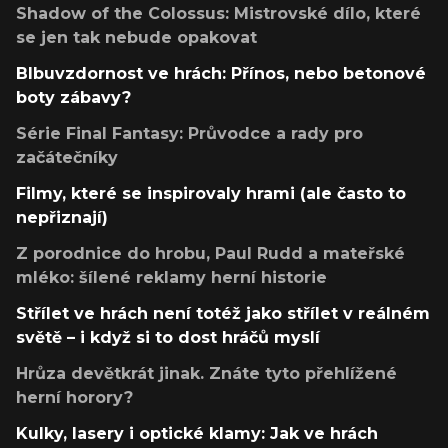
Shadow of the Colossus: Mistrovské dílo, které
se jen tak nebude opakovat
Blbuvzdornost ve hrách: Přínos, nebo betonové
boty zábavy?
Série Final Fantasy: Průvodce a rady pro
začátečníky
Filmy, které se inspirovaly hrami (ale často to
nepřiznají)
Z porodnice do hrobu, Paul Rudd a mateřské
mléko: šílené reklamy herní historie
Střílet ve hrách není totéž jako střílet v reálném
světě – i když si to dost hráčů myslí
Hrůza devětkrát jinak. Znáte tyto přehlížené
herní horory?
Kulky, lasery i optické klamy: Jak ve hrách