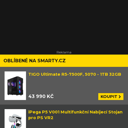
OBLÍBENÉ NA SMARTY.CZ
TIGO Ultimate R5-7500F, 5070 - 1TB 32GB
43 990 KČ
KOUPIT
iPega P5 V001 Multifunkční Nabíjecí Stojan
pro PS VR2