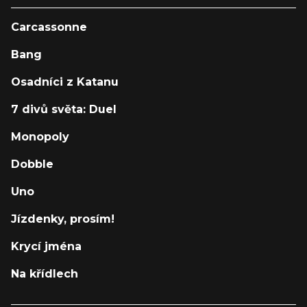
Carcassonne
Bang
Osadníci z Katanu
7 divů světa: Duel
Monopoly
Dobble
Uno
Jízdenky, prosím!
Krycí jména
Na křídlech