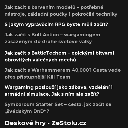
Jak začít s barvením modelů – potřebné
nástroje, základní poučky i pokročilé techniky
S jakým vyprávěcím RPG byste měli začít?
Jak začít s Bolt Action – wargamingem
zasazeným do druhé světové války
Jak začít s BattleTechem – epickými bitvami
obrovitých válečných mechů
Jak začít s Warhammerem 40,000? Cesta vede
přes přístupnější Kill Team
Wargaming poslouží jako zábava, vzdělání i
armádní simulace. Jak s ním ale začít?
Symbaroum Starter Set – cesta, jak začít se
„švédským DnD“?
Deskové hry - ZeStolu.cz