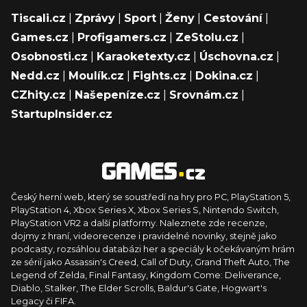
Tiscali.cz
|
Zprávy
|
Sport
|
Ženy
|
Cestování
|
Games.cz
|
Profigamers.cz
|
ZeStolu.cz
|
Osobnosti.cz
|
Karaoketexty.cz
|
Úschovna.cz
|
Nedd.cz
|
Moulík.cz
|
Fights.cz
|
Dokina.cz
|
CZhity.cz
|
Našepeníze.cz
|
Srovnám.cz
|
StartupInsider.cz
Český herní web, který se soustředí na hry pro PC, PlayStation 5,
PlayStation 4, Xbox Series X, Xbox Series S, Nintendo Switch,
PlayStation VR2 a další platformy. Naleznete zde recenze,
dojmy z hraní, videorecenze i pravidelné novinky, stejně jako
podcasty, rozsáhlou databázi her a speciály k očekávaným hrám
ze sérií jako Assassin's Creed, Call of Duty, Grand Theft Auto, The
Legend of Zelda, Final Fantasy, Kingdom Come: Deliverance,
Diablo, Stalker, The Elder Scrolls, Baldur's Gate, Hogwart's
Legacy či FIFA.