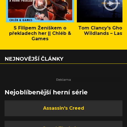
S Filipem Ženíškem o
Tom Clancy's Ghos
překladech her || Chléb &
Wildlands – Last 
Games
NEJNOVĚJŠÍ ČLÁNKY
Nejoblíbenější herní série
Assassin's Creed