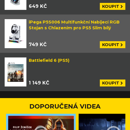
649 KČ
KOUPIT
iPega P5S006 Multifunkční Nabíjecí RGB
Stojan s Chlazením pro PS5 Slim bílý
749 KČ
KOUPIT
Battlefield 6 (PS5)
1 149 KČ
KOUPIT
DOPORUČENÁ VIDEA