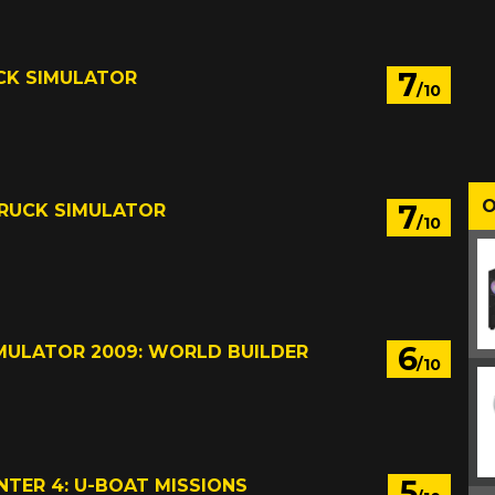
7
CK SIMULATOR
/10
O
7
RUCK SIMULATOR
/10
6
MULATOR 2009: WORLD BUILDER
/10
d 2008
5
NTER 4: U-BOAT MISSIONS