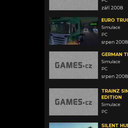
PC
září 2008
EURO TRU
Simulace
PC
srpen 2008
GERMAN T
Simulace
PC
srpen 2008
TRAINZ SI
EDITION
Simulace
PC
27. listopa
SILENT HU