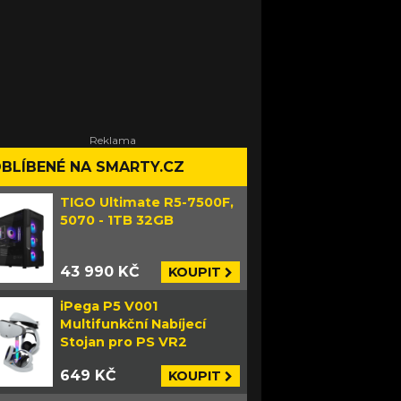
BLÍBENÉ NA SMARTY.CZ
TIGO Ultimate R5-7500F,
5070 - 1TB 32GB
43 990 KČ
KOUPIT
iPega P5 V001
Multifunkční Nabíjecí
Stojan pro PS VR2
649 KČ
KOUPIT