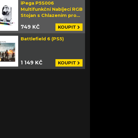
iPega P5S006
Multifunkční Nabíjecí RGB
Stojan s Chlazením pro
PS5 Slim bílý
749 KČ
KOUPIT
Battlefield 6 (PS5)
1 149 KČ
KOUPIT