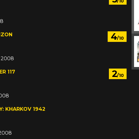
/10
08
4
IZON
/10
c 2008
2
R 117
/10
2008
Y: KHARKOV 1942
 2008