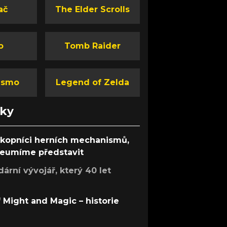
ač
The Elder Scrolls
o
Tomb Raider
ismo
Legend of Zelda
nky
ůkopníci herních mechanismů,
 neumíme představit
rní vývojář, který 40 let
f Might and Magic – historie