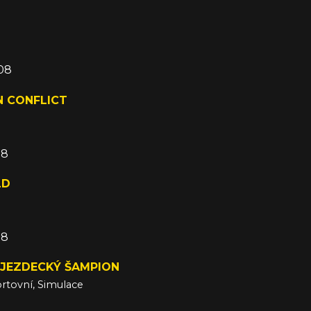
008
N CONFLICT
08
LD
08
 JEZDECKÝ ŠAMPION
rtovní, Simulace