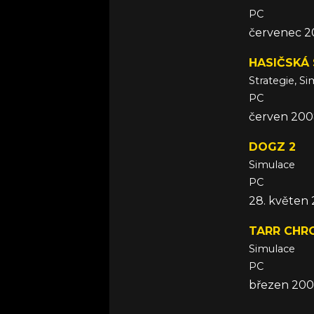
PC
červenec 
HASIČSKÁ 
Strategie, S
PC
červen 20
DOGZ 2
Simulace
PC
28. květen
TARR CHRO
Simulace
PC
březen 20