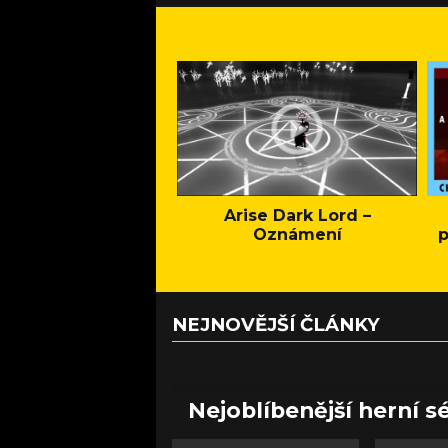
Arise Dark Lord –
Oznámení
p
NEJNOVĚJŠÍ ČLÁNKY
Nejoblíbenější herní sé