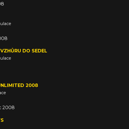
08
mulace
2008
 VZHŮRU DO SEDEL
mulace
NLIMITED 2008
ace
ec 2008
TS