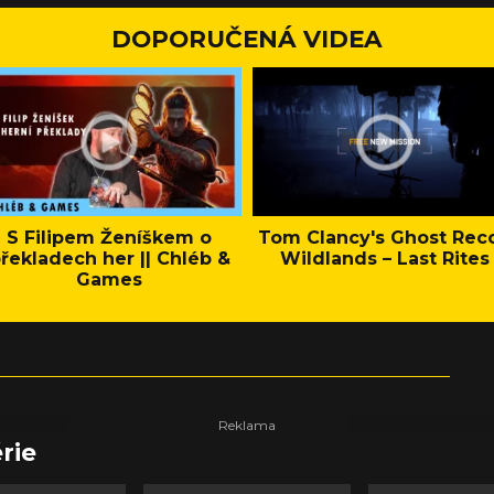
DOPORUČENÁ VIDEA
S Filipem Ženíškem o
Tom Clancy's Ghost Rec
řekladech her || Chléb &
Wildlands – Last Rites
Games
rie