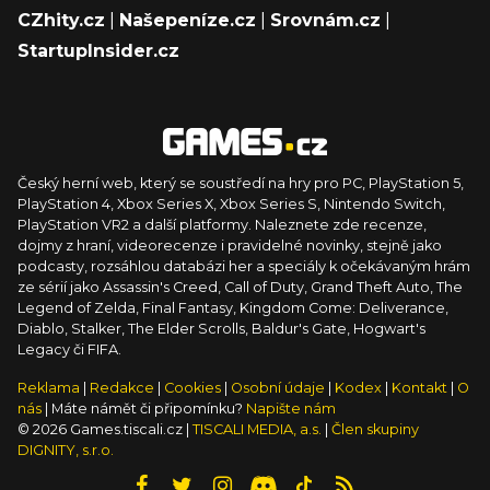
CZhity.cz
|
Našepeníze.cz
|
Srovnám.cz
|
StartupInsider.cz
Český herní web, který se soustředí na hry pro PC, PlayStation 5,
PlayStation 4, Xbox Series X, Xbox Series S, Nintendo Switch,
PlayStation VR2 a další platformy. Naleznete zde recenze,
dojmy z hraní, videorecenze i pravidelné novinky, stejně jako
podcasty, rozsáhlou databázi her a speciály k očekávaným hrám
ze sérií jako Assassin's Creed, Call of Duty, Grand Theft Auto, The
Legend of Zelda, Final Fantasy, Kingdom Come: Deliverance,
Diablo, Stalker, The Elder Scrolls, Baldur's Gate, Hogwart's
Legacy či FIFA.
Reklama
|
Redakce
|
Cookies
|
Osobní údaje
|
Kodex
|
Kontakt
|
O
nás
| Máte námět či připomínku?
Napište nám
© 2026 Games.tiscali.cz |
TISCALI MEDIA, a.s.
|
Člen skupiny
DIGNITY, s.r.o.