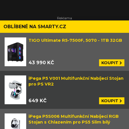
OBLÍBENÉ NA SMARTY.CZ
TIGO Ultimate R5-7500F, 5070 - 1TB 32GB
43 990 KČ
KOUPIT
iPega P5 V001 Multifunkční Nabíjecí Stojan
pro PS VR2
649 KČ
KOUPIT
iPega P5S006 Multifunkční Nabíjecí RGB
Stojan s Chlazením pro PS5 Slim bílý