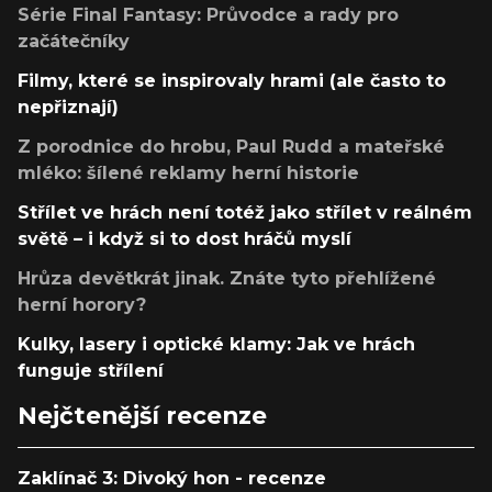
Série Final Fantasy: Průvodce a rady pro
začátečníky
Filmy, které se inspirovaly hrami (ale často to
nepřiznají)
Z porodnice do hrobu, Paul Rudd a mateřské
mléko: šílené reklamy herní historie
Střílet ve hrách není totéž jako střílet v reálném
světě – i když si to dost hráčů myslí
Hrůza devětkrát jinak. Znáte tyto přehlížené
herní horory?
Kulky, lasery i optické klamy: Jak ve hrách
funguje střílení
Nejčtenější recenze
Zaklínač 3: Divoký hon - recenze