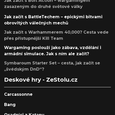
Jak začít s Bolt Action – wargamingem
zasazeným do druhé světové války
Jak začít s BattleTechem – epickými bitvami
obrovitých válečných mechů
Jak začít s Warhammerem 40,000? Cesta vede
přes přístupnější Kill Team
Wargaming poslouží jako zábava, vzdělání i
armádní simulace. Jak s ním ale začít?
Symbaroum Starter Set – cesta, jak začít se
„švédským DnD“?
Deskové hry - ZeStolu.cz
Carcassonne
Bang
Osadníci z Katanu