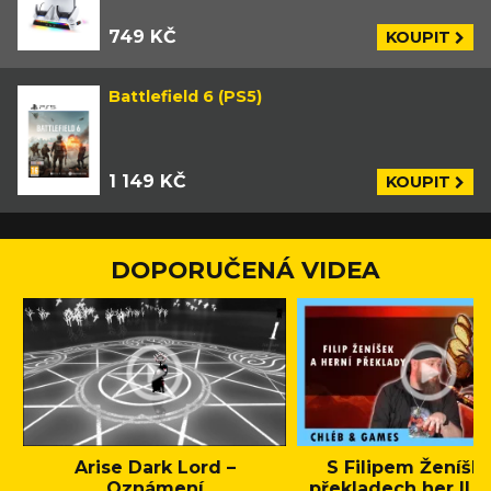
749 KČ
KOUPIT
Battlefield 6 (PS5)
1 149 KČ
KOUPIT
DOPORUČENÁ VIDEA
Arise Dark Lord –
S Filipem Ženíšk
Oznámení
překladech her || C