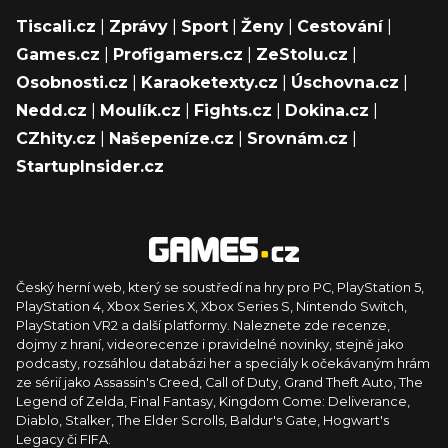
Tiscali.cz
|
Zprávy
|
Sport
|
Ženy
|
Cestování
|
Games.cz
|
Profigamers.cz
|
ZeStolu.cz
|
Osobnosti.cz
|
Karaoketexty.cz
|
Úschovna.cz
|
Nedd.cz
|
Moulík.cz
|
Fights.cz
|
Dokina.cz
|
CZhity.cz
|
Našepeníze.cz
|
Srovnám.cz
|
StartupInsider.cz
Český herní web, který se soustředí na hry pro PC, PlayStation 5,
PlayStation 4, Xbox Series X, Xbox Series S, Nintendo Switch,
PlayStation VR2 a další platformy. Naleznete zde recenze,
dojmy z hraní, videorecenze i pravidelné novinky, stejně jako
podcasty, rozsáhlou databázi her a speciály k očekávaným hrám
ze sérií jako Assassin's Creed, Call of Duty, Grand Theft Auto, The
Legend of Zelda, Final Fantasy, Kingdom Come: Deliverance,
Diablo, Stalker, The Elder Scrolls, Baldur's Gate, Hogwart's
Legacy či FIFA.