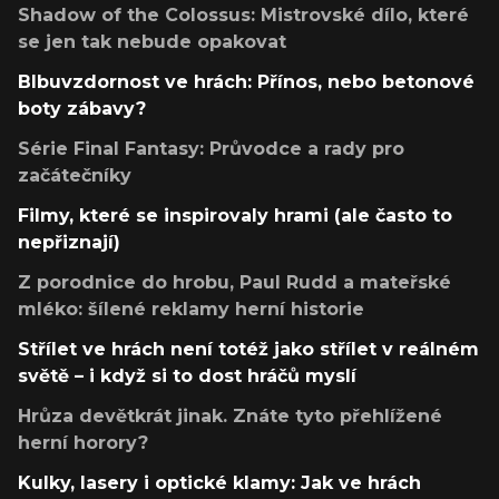
Shadow of the Colossus: Mistrovské dílo, které
se jen tak nebude opakovat
Blbuvzdornost ve hrách: Přínos, nebo betonové
boty zábavy?
Série Final Fantasy: Průvodce a rady pro
začátečníky
Filmy, které se inspirovaly hrami (ale často to
nepřiznají)
Z porodnice do hrobu, Paul Rudd a mateřské
mléko: šílené reklamy herní historie
Střílet ve hrách není totéž jako střílet v reálném
světě – i když si to dost hráčů myslí
Hrůza devětkrát jinak. Znáte tyto přehlížené
herní horory?
Kulky, lasery i optické klamy: Jak ve hrách