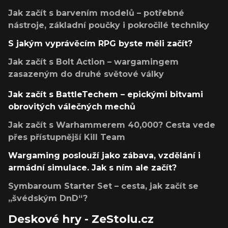
Jak začít s barvením modelů – potřebné
nástroje, základní poučky i pokročilé techniky
S jakým vyprávěcím RPG byste měli začít?
Jak začít s Bolt Action – wargamingem
zasazeným do druhé světové války
Jak začít s BattleTechem – epickými bitvami
obrovitých válečných mechů
Jak začít s Warhammerem 40,000? Cesta vede
přes přístupnější Kill Team
Wargaming poslouží jako zábava, vzdělání i
armádní simulace. Jak s ním ale začít?
Symbaroum Starter Set – cesta, jak začít se
„švédským DnD“?
Deskové hry - ZeStolu.cz