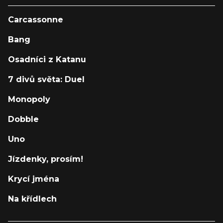
Carcassonne
Bang
Osadníci z Katanu
7 divů světa: Duel
Monopoly
Dobble
Uno
Jízdenky, prosím!
Krycí jména
Na křídlech