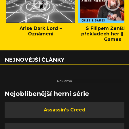
Arise Dark Lord –
S Filipem Ženíšk
Oznámení
překladech her || C
Games
NEJNOVĚJŠÍ ČLÁNKY
Nejoblíbenější herní série
Assassin's Creed