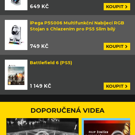
649 KČ
KOUPIT
iPega P5S006 Multifunkční Nabíjecí RGB
Stojan s Chlazením pro PS5 Slim bílý
749 KČ
KOUPIT
Battlefield 6 (PS5)
1 149 KČ
KOUPIT
DOPORUČENÁ VIDEA