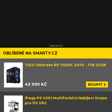
OBLÍBENÉ NA SMARTY.CZ
TIGO Ultimate R5-7500F, 5070 - 1TB 32GB
43 990 KČ
KOUPIT
iPega P5 V001 Multifunkční Nabíjecí Stojan
pro PS VR2