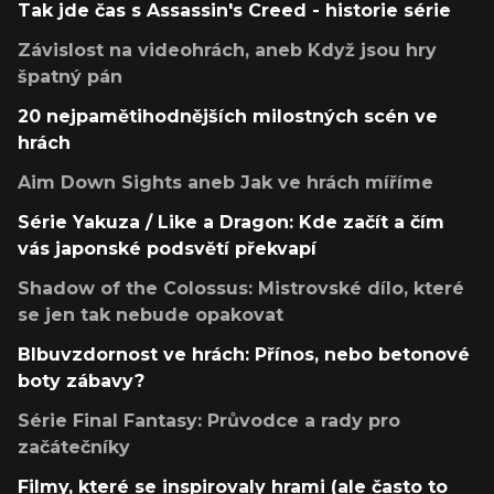
Tak jde čas s Assassin's Creed - historie série
Závislost na videohrách, aneb Když jsou hry
špatný pán
20 nejpamětihodnějších milostných scén ve
hrách
Aim Down Sights aneb Jak ve hrách míříme
Série Yakuza / Like a Dragon: Kde začít a čím
vás japonské podsvětí překvapí
Shadow of the Colossus: Mistrovské dílo, které
se jen tak nebude opakovat
Blbuvzdornost ve hrách: Přínos, nebo betonové
boty zábavy?
Série Final Fantasy: Průvodce a rady pro
začátečníky
Filmy, které se inspirovaly hrami (ale často to