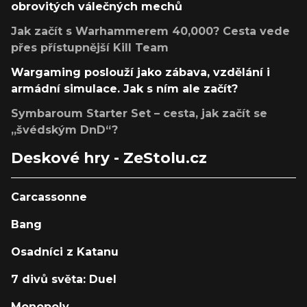
obrovitých válečných mechů
Jak začít s Warhammerem 40,000? Cesta vede
přes přístupnější Kill Team
Wargaming poslouží jako zábava, vzdělání i
armádní simulace. Jak s ním ale začít?
Symbaroum Starter Set – cesta, jak začít se
„švédským DnD“?
Deskové hry - ZeStolu.cz
Carcassonne
Bang
Osadníci z Katanu
7 divů světa: Duel
Monopoly