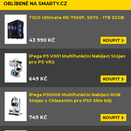
OBLÍBENÉ NA SMARTY.CZ
TIGO Ultimate R5-7500F, 5070 - 1TB 32GB
43 990 KČ
KOUPIT
iPega P5 V001 Multifunkční Nabíjecí Stojan
pro PS VR2
649 KČ
KOUPIT
iPega P5S006 Multifunkční Nabíjecí RGB
Stojan s Chlazením pro PS5 Slim bílý
749 KČ
KOUPIT