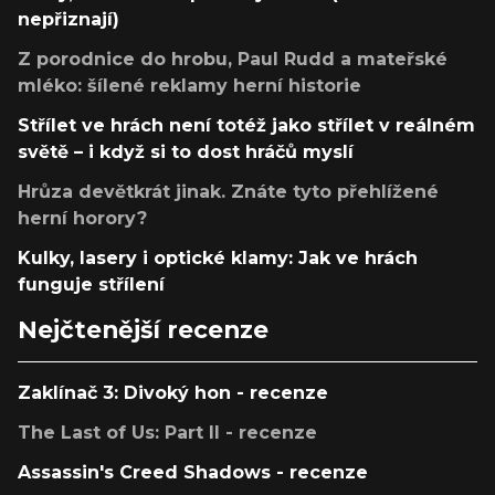
nepřiznají)
Z porodnice do hrobu, Paul Rudd a mateřské
mléko: šílené reklamy herní historie
Střílet ve hrách není totéž jako střílet v reálném
světě – i když si to dost hráčů myslí
Hrůza devětkrát jinak. Znáte tyto přehlížené
herní horory?
Kulky, lasery i optické klamy: Jak ve hrách
funguje střílení
Nejčtenější recenze
Zaklínač 3: Divoký hon - recenze
The Last of Us: Part II - recenze
Assassin's Creed Shadows - recenze