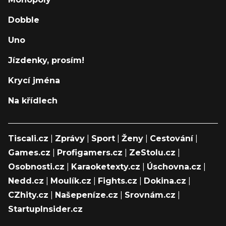
Dobble
Uno
Jízdenky, prosím!
Krycí jména
Na křídlech
Tiscali.cz
|
Zprávy
|
Sport
|
Ženy
|
Cestování
|
Games.cz
|
Profigamers.cz
|
ZeStolu.cz
|
Osobnosti.cz
|
Karaoketexty.cz
|
Úschovna.cz
|
Nedd.cz
|
Moulík.cz
|
Fights.cz
|
Dokina.cz
|
CZhity.cz
|
Našepeníze.cz
|
Srovnám.cz
|
StartupInsider.cz