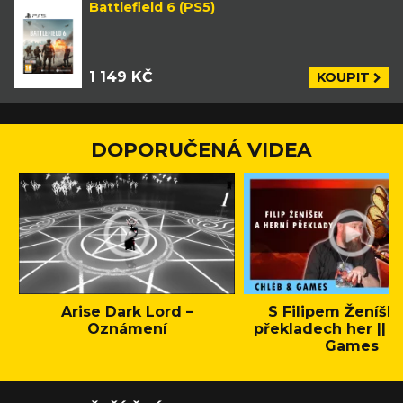
Battlefield 6 (PS5)
1 149 KČ
KOUPIT
DOPORUČENÁ VIDEA
Arise Dark Lord –
S Filipem Ženíšk
Oznámení
překladech her || C
Games