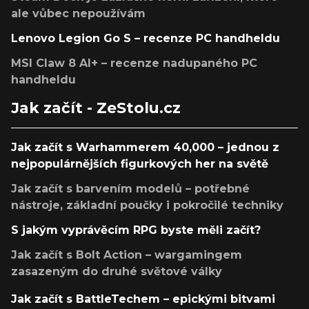
ale vůbec nepoužívám
Lenovo Legion Go S – recenze PC handheldu
MSI Claw 8 AI+ – recenze nadupaného PC
handheldu
Jak začít - ZeStolu.cz
Jak začít s Warhammerem 40,000 – jednou z
nejpopulárnějších figurkových her na světě
Jak začít s barvením modelů – potřebné
nástroje, základní poučky i pokročilé techniky
S jakým vyprávěcím RPG byste měli začít?
Jak začít s Bolt Action – wargamingem
zasazeným do druhé světové války
Jak začít s BattleTechem – epickými bitvami