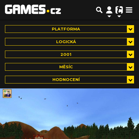
PLATFORMA
LOGICKÁ
2001
MĚSÍC
HODNOCENÍ