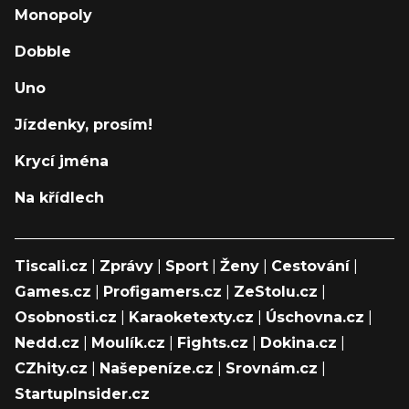
Monopoly
Dobble
Uno
Jízdenky, prosím!
Krycí jména
Na křídlech
Tiscali.cz
|
Zprávy
|
Sport
|
Ženy
|
Cestování
|
Games.cz
|
Profigamers.cz
|
ZeStolu.cz
|
Osobnosti.cz
|
Karaoketexty.cz
|
Úschovna.cz
|
Nedd.cz
|
Moulík.cz
|
Fights.cz
|
Dokina.cz
|
CZhity.cz
|
Našepeníze.cz
|
Srovnám.cz
|
StartupInsider.cz