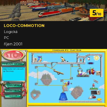
5
/10
LOCO-COMMOTION
Logická
PC
říjen 2001