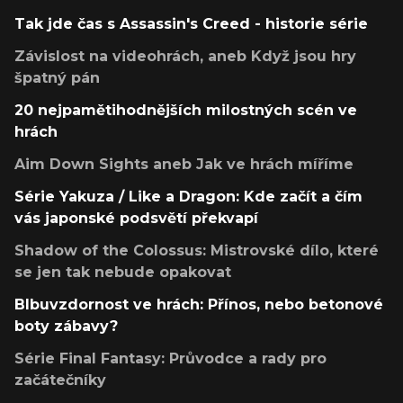
Tak jde čas s Assassin's Creed - historie série
Závislost na videohrách, aneb Když jsou hry
špatný pán
20 nejpamětihodnějších milostných scén ve
hrách
Aim Down Sights aneb Jak ve hrách míříme
Série Yakuza / Like a Dragon: Kde začít a čím
vás japonské podsvětí překvapí
Shadow of the Colossus: Mistrovské dílo, které
se jen tak nebude opakovat
Blbuvzdornost ve hrách: Přínos, nebo betonové
boty zábavy?
Série Final Fantasy: Průvodce a rady pro
začátečníky