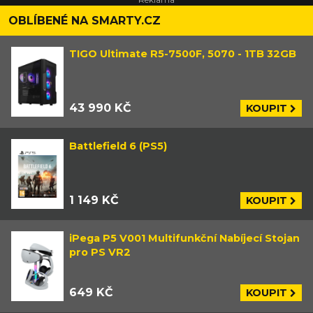
OBLÍBENÉ NA SMARTY.CZ
TIGO Ultimate R5-7500F, 5070 - 1TB 32GB
43 990 KČ
KOUPIT
Battlefield 6 (PS5)
1 149 KČ
KOUPIT
iPega P5 V001 Multifunkční Nabíjecí Stojan
pro PS VR2
649 KČ
KOUPIT