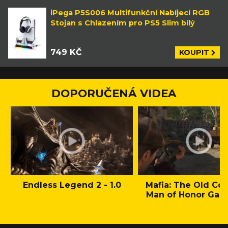
iPega P5S006 Multifunkční Nabíjecí RGB
Stojan s Chlazením pro PS5 Slim bílý
749 KČ
KOUPIT
DOPORUČENÁ VIDEA
Endless Legend 2 - 1.0
Mafia: The Old Cou
Man of Honor Gam