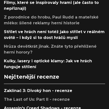
Filmy, které se inspirovaly hrami (ale často to
nepřiznají)
Z porodnice do hrobu, Paul Rudd a mateřské
mléko: šílené reklamy herní historie
Střílet ve hrách není totéž jako střílet v reálném
světě – i když si to dost hráčů myslí
Hrůza devětkrát jinak. Znáte tyto přehlížené
herní horory?
Kulky, lasery i optické klamy: Jak ve hrách
funguje střílení
Nejčtenější recenze
Zaklínač 3: Divoký hon - recenze
The Last of Us: Part II - recenze
Assassin's Creed Shadows - recenze