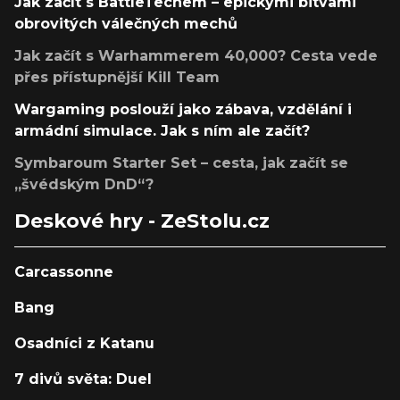
Jak začít s BattleTechem – epickými bitvami
obrovitých válečných mechů
Jak začít s Warhammerem 40,000? Cesta vede
přes přístupnější Kill Team
Wargaming poslouží jako zábava, vzdělání i
armádní simulace. Jak s ním ale začít?
Symbaroum Starter Set – cesta, jak začít se
„švédským DnD“?
Deskové hry - ZeStolu.cz
Carcassonne
Bang
Osadníci z Katanu
7 divů světa: Duel